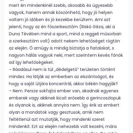
mert én mindenkinél szebb, okosabb és ügyesebb
vagyok, hanem annak köszönhető, hogy jó helyen
voltam jó időben és jó kezekbe kerültem. Ami azt
jelenti, hogy az én főszerkesztőm (Riskó Géza, aki a
Duna Tévében mind a sport, mind a reggeli műsorban
a szerkesztőm volt) adott nekem lehetőséget rögtön
az elején. Ő amúgy is mindig biztatja a fiatalokat, s
nagyon hálás vagyok neki, mert szerintem kevés főnök
ad így lehetőségeket.
– Ráadásul nem is túl „dédelgető” területen történt
mindez. Ha látják az emberben az elszántságot, és
hogy a saját útjára koncentrál, akkor békén hagyják?
– Nem. Persze sokfajta ember van, akadnak egyenes
emberek vagy akiknek kicsit erősebb a gerincoszlopuk
és olyanok is, akiknek annyira nem. Így érik az embert
olyan a mondatok vagy gesztusok, amik nem
feltétlenül azt mutatják, hogy mindenki szeret
mindenkit. Ezt az elején nehezebb volt kezelni, mára