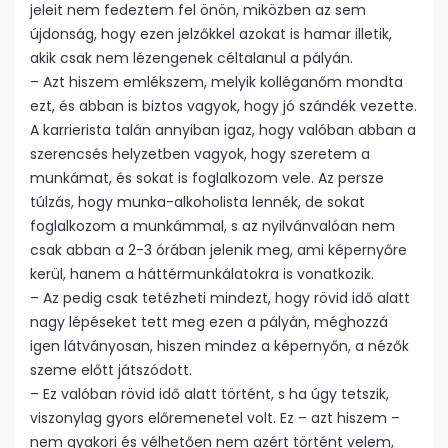
jeleit nem fedeztem fel önön, miközben az sem
újdonság, hogy ezen jelzőkkel azokat is hamar illetik,
akik csak nem lézengenek céltalanul a pályán.
– Azt hiszem emlékszem, melyik kolléganőm mondta
ezt, és abban is biztos vagyok, hogy jó szándék vezette.
A karrierista talán annyiban igaz, hogy valóban abban a
szerencsés helyzetben vagyok, hogy szeretem a
munkámat, és sokat is foglalkozom vele. Az persze
túlzás, hogy munka-alkoholista lennék, de sokat
foglalkozom a munkámmal, s az nyilvánvalóan nem
csak abban a 2-3 órában jelenik meg, ami képernyőre
kerül, hanem a háttérmunkálatokra is vonatkozik.
– Az pedig csak tetézheti mindezt, hogy rövid idő alatt
nagy lépéseket tett meg ezen a pályán, méghozzá
igen látványosan, hiszen mindez a képernyőn, a nézők
szeme előtt játszódott.
– Ez valóban rövid idő alatt történt, s ha úgy tetszik,
viszonylag gyors előremenetel volt. Ez – azt hiszem –
nem gyakori és vélhetően nem azért történt velem,