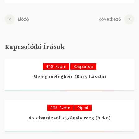
Előző
Következő
Kapcsolódó Írások
448. Szám
Széppróza
Meleg melegben (Baky László)
393. Szám
Riport
Az elvarázsolt cigányherceg (beko)