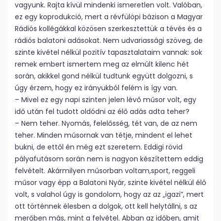
vagyunk. Rajta kívül mindenki ismeretlen volt. Valóban,
ez egy koprodukció, mert a révfülöpi bázison a Magyar
Rádiós kollégákkal közösen szerkesztettük a tévés és a
rádiós balatoni adásokat. Nem udvariassági szöveg, de
szinte kivétel nélkül pozitív tapasztalataim vannak: sok
remek embert ismertem meg az elmúlt kilenc hét
során, akikkel gond nélkül tudtunk együtt dolgozni, s
úgy érzem, hogy ez irányukból felém is így van.
– Mivel ez egy napi szinten jelen lévő műsor volt, egy
idő után fel tudott oldódni az élő adás adta teher?
– Nem teher. Nyomás, felelősség, tét van, de az nem
teher. Minden műsornak van tétje, mindent el lehet
bukni, de ettől én még ezt szeretem. Eddigi rövid
pályafutásom során nem is nagyon készítettem eddig
felvételt. Akármilyen műsorban voltam,sport, reggeli
műsor vagy épp a Balatoni Nyár, szinte kivétel nélkül élő
volt, s valahol úgy is gondolom, hogy az az „igazi”, mert
ott történnek élesben a dolgok, ott kell helytállni, s az
merőben más, mint a felvétel. Abban az időben, amit