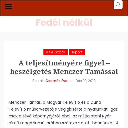
Fedél nélkül
448. Szám
Riport
A teljesítményére figyel –
beszélgetés Menczer Tamással
Szerző:
Csomós Éva
febr 10, 2018
Menczer Tamás, a Magyar Televízió és a Duna
Televízió műsorvezetője végigkísérte a nyarunkat. Igaz,
csak a tévé képernyőjéről, ahol az m1 Balatoni Nyár
című magazinműsorában szórakoztatott bennünket. A