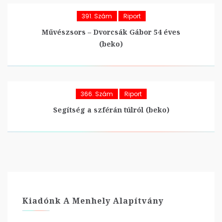
391. Szám
Riport
Művészsors – Dvorcsák Gábor 54 éves
(beko)
366. Szám
Riport
Segítség a szférán túlról (beko)
Kiadónk A Menhely Alapítvány