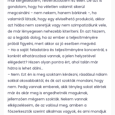
már kérgesedtem, felvérteződtem ez ellen. De azt is
gondolom, hogy ha véletlen valamit sikerül
megcsinálni – nem nekem, hanem bárkinek –, ha
valamiről látszik, hogy egy elviselhető produkció, akkor
azt hiába nem szeretjük vagy nem szimpatizálunk vele,
de már lényegesen nehezebb kiteríteni. Én azt hiszem,
az a legjobb dolog, ha az ember a teljesítményére
próbál figyelni, mert akkor az jó esetben megvéd.
– Ha a saját feladatára és teljesítményére koncentrál, s
konkrét elhatározásai vannak, a jelen helyzetével
elégedett? Hiszen olyan pontra ért, ahol talán már
hátra is lehet dőlni…
– Nem. Ezt én is meg szoktam kérdezni, ráadásul nálam
sokkal okosabbaktól, és ők azt szokták mondani, hogy
nem. Pedig vannak emberek, akik tényleg sokat elértek
már és akár meg is engedhetnék maguknak,
jellemzően mégsem szokták. Nekem vannak
elképzeléseim, de az valósul meg, amiben a
főszerkesztők szerint alkalmas vagyok, és ami mondjuk