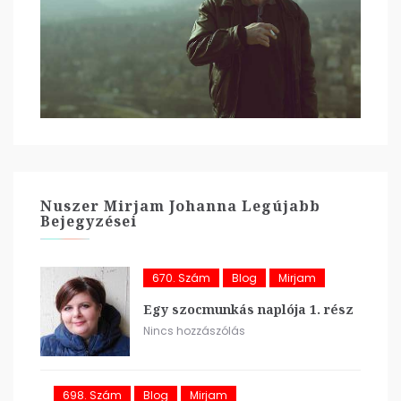
Nuszer Mirjam Johanna Legújabb
Bejegyzései
670. Szám
Blog
Mirjam
Egy szocmunkás naplója 1. rész
Nincs hozzászólás
698. Szám
Blog
Mirjam