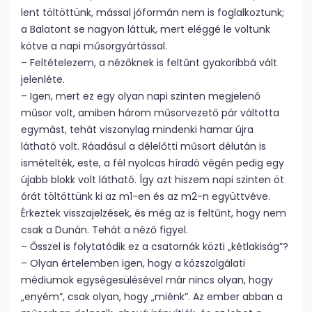
lent töltöttünk, mással jóformán nem is foglalkoztunk;
a Balatont se nagyon láttuk, mert eléggé le voltunk
kötve a napi műsorgyártással.
– Feltételezem, a nézőknek is feltűnt gyakoribbá vált
jelenléte.
– Igen, mert ez egy olyan napi szinten megjelenő
műsor volt, amiben három műsorvezető pár váltotta
egymást, tehát viszonylag mindenki hamar újra
látható volt. Ráadásul a délelőtti műsort délután is
ismételték, este, a fél nyolcas híradó végén pedig egy
újabb blokk volt látható. Így azt hiszem napi szinten öt
órát töltöttünk ki az m1-en és az m2-n együttvéve.
Érkeztek visszajelzések, és még az is feltűnt, hogy nem
csak a Dunán. Tehát a néző figyel.
– Ősszel is folytatódik ez a csatornák közti „kétlakiság”?
– Olyan értelemben igen, hogy a közszolgálati
médiumok egységesülésével már nincs olyan, hogy
„enyém”, csak olyan, hogy „miénk”. Az ember abban a