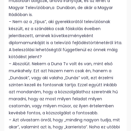
műsorban dolgozik, ahová irányítják, és az lehet a
Magyar Televízióban,a Dunában, de akár a Magyar
Rádióban is.
– Nem az a „típus”, aki gyerekkorától televíziósnak
készült, ez a szándéka csak főiskolás éveiben
jelentkezett, aminek következményeként
diplomamunkáját is a televízió fejlődéstörténetéről írta.
A beleszólási lehetőségtől függetlenül ez önnek máig
kötődést jelent?
– Abszolút. Nekem a Duna Tv volt és van, mint első
munkahely. Ezt azt hiszem nem csak én, hanem a
„Dunások”, vagy aki valaha „Dunás” volt, ezt érzelmi
szinten kezeli és fontosnak tartja. Ezzel együtt inkább
azt mondanám, hogy a közszolgálathoz szeretnék hű
maradni, hogy az most milyen feladat milyen
csatornán, vagy milyen műsor, az ilyen értelemben
kevésbé fontos, a közszolgálat a fontosabb.
– Azt olvastam önről, hogy „minding nagyon tudja, mit
akar”, valamint azt is, hogy „karrierista”. Noha ez utóbbi