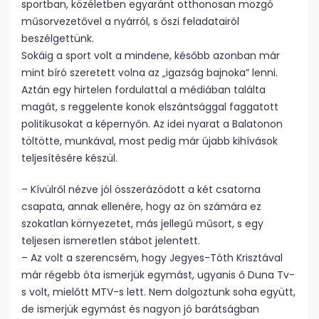
sportban, közéletben egyaránt otthonosan mozgó
műsorvezetővel a nyárról, s őszi feladatairól
beszélgettünk.
Sokáig a sport volt a mindene, később azonban már
mint bíró szeretett volna az „igazság bajnoka” lenni.
Aztán egy hirtelen fordulattal a médiában találta
magát, s reggelente konok elszántsággal faggatott
politikusokat a képernyőn. Az idei nyarat a Balatonon
töltötte, munkával, most pedig már újabb kihívások
teljesítésére készül.
– Kívülről nézve jól összerázódott a két csatorna
csapata, annak ellenére, hogy az ön számára ez
szokatlan környezetet, más jellegű műsort, s egy
teljesen ismeretlen stábot jelentett.
– Az volt a szerencsém, hogy Jegyes-Tóth Krisztával
már régebb óta ismerjük egymást, ugyanis ő Duna Tv-
s volt, mielőtt MTV-s lett. Nem dolgoztunk soha együtt,
de ismerjük egymást és nagyon jó barátságban