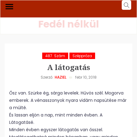
Fedél nélkül
487. Szám
Széppróza
A látogatás
Szerző:
HAZIEL
febr 10, 2018
Ősz van. Szürke ég, sárga levelek. Hűvös szél. Mogorva
emberek. A vénasszonyok nyara vidám napsütése már
a múlté.
És lassan eljön a nap, mint minden évben. A
Látogatásé.
Minden évben egyszer látogatás van ősszel.