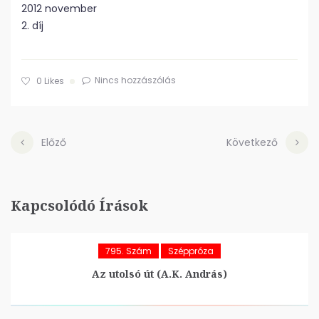
2012 november
2. díj
Nincs hozzászólás
0
Likes
Előző
Következő
Kapcsolódó Írások
795. Szám
Széppróza
Az utolsó út (A.K. András)