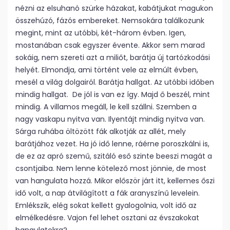
nézni az elsuhanó szürke házakat, kabátjukat magukon
összehúzó, fázós embereket. Nemsokára találkozunk
megint, mint az utóbbi, két-három évben. Igen,
mostanában csak egyszer évente. Akkor sem marad
sokáig, nem szereti azt a miliőt, barátja új tartózkodási
helyét. Elmondja, ami történt vele az elmúlt évben,
mesél a világ dolgairól. Barátja hallgat. Az utóbbi időben
mindig hallgat. De jól is van ez így. Majd ő beszél, mint
mindig. A villamos megáll, le kell szállni. Szemben a
nagy vaskapu nyitva van. Ilyentájt mindig nyitva van.
Sárga ruhába öltözött fák alkotják az allét, mely
barátjához vezet. Ha jó idő lenne, ráérne poroszkálni is,
de ez az apró szemű, szitáló eső szinte beeszi magát a
csontjaiba. Nem lenne kötelező most jönnie, de most
van hangulata hozzá. Mikor először járt itt, kellemes őszi
idő volt, a nap átvilágított a fák aranyszínű levelein.
Emlékszik, elég sokat kellett gyalogolnia, volt idő az
elmélkedésre. Vajon fel lehet osztani az évszakokat