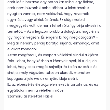
amit leélt, bezárva egy beton kaszniba, egy fiókba,
amit nem húznak ki soha többet. A lakótársak is
nyugton vannak, nem valószínű, hogy zavarnák
egymást, vagy átkiabálnának. Ez elég morbid
megjegyzés volt, de nem tehet rőla, így bírja elviselni a
temetőt. – Az a legszomorúbb a dologban, hogy én is
így fogom végezni. És engem ki fog meglátogatni? –
Még áll néhány percig barátja sírjánál, elmondja, amit
el akart mondani…
Aztán megfordul, és csapott vállakkal elindul a kijárat
felé. Lehet, hogy közben a könnyeit nyeli, ki tudja, de
lehet, hogy csak magát sajnálja. És talán az eső is őt
siratja, mely végszóra teljesen eleredt, monoton
kopogással jelezve az ernyőn: ideje sietni.
Ez az elbeszélés életrajzi elemeket is tartalmaz, és ez
egyáltalán nem a véletlen műve.
Szomorú tisztelettel: Haziel