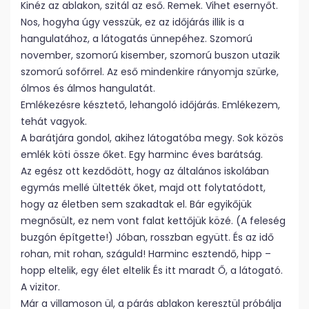
Kinéz az ablakon, szitál az eső. Remek. Vihet esernyőt.
Nos, hogyha úgy vesszük, ez az időjárás illik is a
hangulatához, a látogatás ünnepéhez. Szomorú
november, szomorú kisember, szomorú buszon utazik
szomorú sofőrrel. Az eső mindenkire rányomja szürke,
ólmos és álmos hangulatát.
Emlékezésre késztető, lehangoló időjárás. Emlékezem,
tehát vagyok.
A barátjára gondol, akihez látogatóba megy. Sok közös
emlék köti össze őket. Egy harminc éves barátság.
Az egész ott kezdődött, hogy az általános iskolában
egymás mellé ültették őket, majd ott folytatódott,
hogy az életben sem szakadtak el. Bár egyikőjük
megnősült, ez nem vont falat kettőjük közé. (A feleség
buzgón építgette!) Jóban, rosszban együtt. És az idő
rohan, mit rohan, száguld! Harminc esztendő, hipp –
hopp eltelik, egy élet eltelik És itt maradt Ő, a látogató.
A vizitor.
Már a villamoson ül, a párás ablakon keresztül próbálja