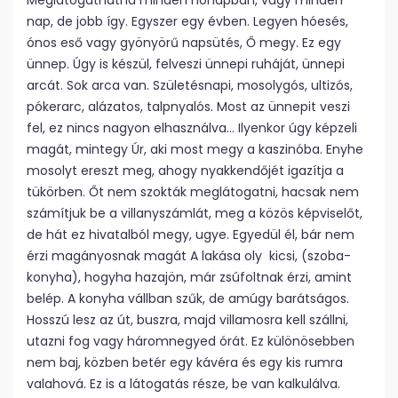
Meglátogathatná minden hónapban, vagy minden
nap, de jobb így. Egyszer egy évben. Legyen hóesés,
ónos eső vagy gyönyörű napsütés, Ő megy. Ez egy
ünnep. Úgy is készül, felveszi ünnepi ruháját, ünnepi
arcát. Sok arca van. Születésnapi, mosolygós, ultizós,
pókerarc, alázatos, talpnyalós. Most az ünnepit veszi
fel, ez nincs nagyon elhasználva… Ilyenkor úgy képzeli
magát, mintegy Úr, aki most megy a kaszinóba. Enyhe
mosolyt ereszt meg, ahogy nyakkendőjét igazítja a
tükörben. Őt nem szokták meglátogatni, hacsak nem
számítjuk be a villanyszámlát, meg a közös képviselőt,
de hát ez hivatalból megy, ugye. Egyedül él, bár nem
érzi magányosnak magát A lakása oly kicsi, (szoba-
konyha), hogyha hazajön, már zsúfoltnak érzi, amint
belép. A konyha vállban szűk, de amúgy barátságos.
Hosszú lesz az út, buszra, majd villamosra kell szállni,
utazni fog vagy háromnegyed órát. Ez különösebben
nem baj, közben betér egy kávéra és egy kis rumra
valahová. Ez is a látogatás része, be van kalkulálva.