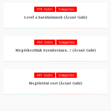
479. Szám
Széppróza
Levél a barátnőmnek (Ácsné Gabi)
450. Szám
Széppróza
Megérkeztünk Szentisvánra…! (Ácsné Gabi)
487. Szám
Széppróza
Megtörtént eset (Ácsné Gabi)