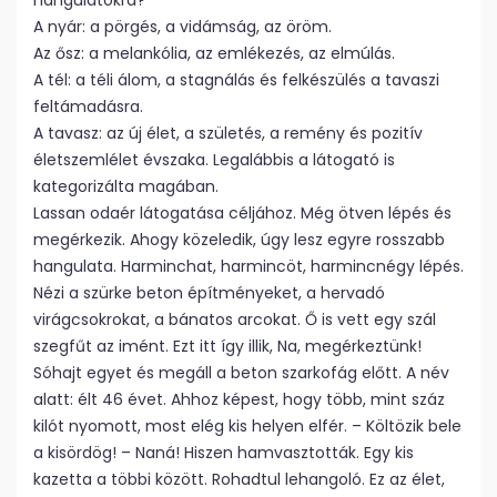
hangulatokra?
A nyár: a pörgés, a vidámság, az öröm.
Az ősz: a melankólia, az emlékezés, az elmúlás.
A tél: a téli álom, a stagnálás és felkészülés a tavaszi
feltámadásra.
A tavasz: az új élet, a születés, a remény és pozitív
életszemlélet évszaka. Legalábbis a látogató is
kategorizálta magában.
Lassan odaér látogatása céljához. Még ötven lépés és
megérkezik. Ahogy közeledik, úgy lesz egyre rosszabb
hangulata. Harminchat, harmincöt, harmincnégy lépés.
Nézi a szürke beton építményeket, a hervadó
virágcsokrokat, a bánatos arcokat. Ő is vett egy szál
szegfűt az imént. Ezt itt így illik, Na, megérkeztünk!
Sóhajt egyet és megáll a beton szarkofág előtt. A név
alatt: élt 46 évet. Ahhoz képest, hogy több, mint száz
kilót nyomott, most elég kis helyen elfér. – Költözik bele
a kisördög! – Naná! Hiszen hamvasztották. Egy kis
kazetta a többi között. Rohadtul lehangoló. Ez az élet,