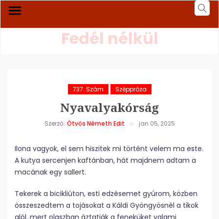
Fedél nélkül
737. Szám
Széppróza
Nyavalyakórság
Szerző:
Ötvös Németh Edit
jan 05, 2025
Ilona vagyok, el sem hiszitek mi történt velem ma este.
A kutya sercenjen kaftánban, hát majdnem adtam a
macának egy sallert.
Tekerek a bicikliúton, esti edzésemet gyúrom, közben
összeszedtem a tojásokat a Káldi Gyöngyösnél a tikok
alól, mert olaszban áztatják a feneküket valami