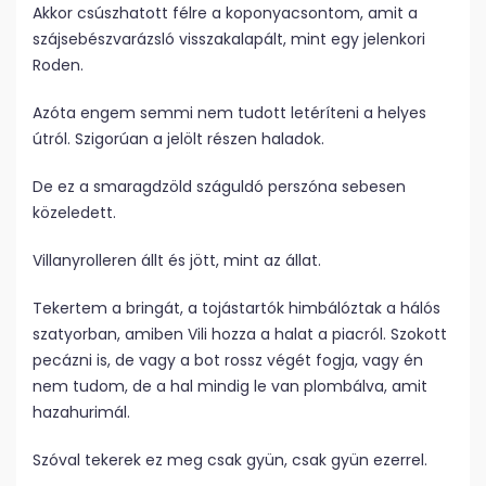
Akkor csúszhatott félre a koponyacsontom, amit a
szájsebészvarázsló visszakalapált, mint egy jelenkori
Roden.
Azóta engem semmi nem tudott letéríteni a helyes
útról. Szigorúan a jelölt részen haladok.
De ez a smaragdzöld száguldó perszóna sebesen
közeledett.
Villanyrolleren állt és jött, mint az állat.
Tekertem a bringát, a tojástartók himbálóztak a hálós
szatyorban, amiben Vili hozza a halat a piacról. Szokott
pecázni is, de vagy a bot rossz végét fogja, vagy én
nem tudom, de a hal mindig le van plombálva, amit
hazahurimál.
Szóval tekerek ez meg csak gyün, csak gyün ezerrel.