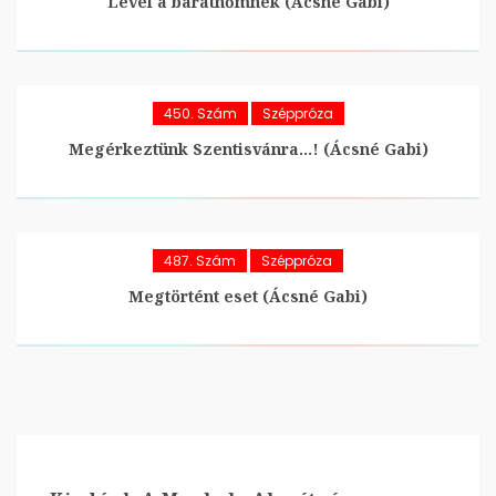
Levél a barátnőmnek (Ácsné Gabi)
450. Szám
Széppróza
Megérkeztünk Szentisvánra…! (Ácsné Gabi)
487. Szám
Széppróza
Megtörtént eset (Ácsné Gabi)