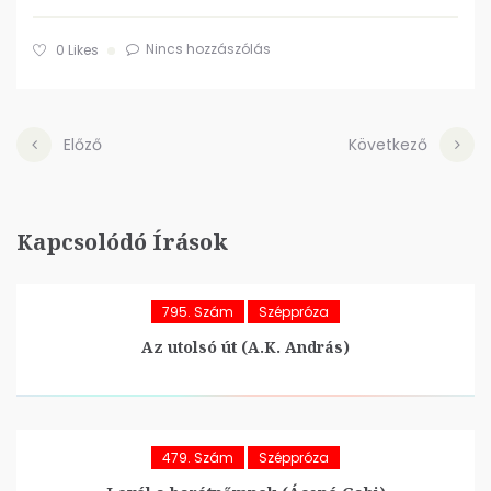
Nincs hozzászólás
0
Likes
Előző
Következő
Kapcsolódó Írások
795. Szám
Széppróza
Az utolsó út (A.K. András)
479. Szám
Széppróza