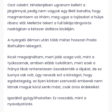
Oszt odaért. Hirtelenjében ugranom kellett a
járgánnyal, pedig nem vagyok egy BMX bandita, hogy
megmentsem az irhám, meg ugye a tojásokat a hülye
ribanc elől. Mellette tekert a full bikája lángvörös
nadrágban a kétezer dolláros biciklijén.
A nyargaló démon után több méter hosszan Prada
illathullám lebegett.
Kicsit megsajnáltam, mert jobb szaga volt, mint a
tyúkszarnak, amiben előbb turkáltam, mert ezek a
fránya tikok rettenetesen összekenték a óljukat, de ez
luvnya vak volt, úgy nevezik ezt a kórságot, hogy
egobetegség, az ilyen kórban szenvedő emberek nem
látnak maguk körül senki mást, csak önös érdekeiket.
Igazából gyógyíthatatlan. Ez rosszabb, mint a
nyavalyatörés.