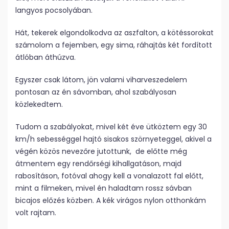
langyos pocsolyában.
Hát, tekerek elgondolkodva az aszfalton, a kötéssorokat
számolom a fejemben, egy sima, ráhajtás két fordított
átlóban áthúzva.
Egyszer csak látom, jön valami viharveszedelem
pontosan az én sávomban, ahol szabályosan
közlekedtem.
Tudom a szabályokat, mivel két éve ütköztem egy 30
km/h sebességgel hajtó sisakos szörnyeteggel, akivel a
végén közös nevezőre jutottunk, de előtte még
átmentem egy rendőrségi kihallgatáson, majd
rabosításon, fotóval ahogy kell a vonalazott fal előtt,
mint a filmeken, mivel én haladtam rossz sávban
bicajos előzés közben. A kék virágos nylon otthonkám
volt rajtam.