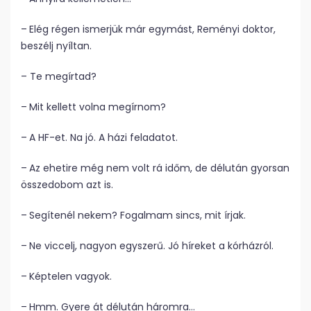
– Elég régen ismerjük már egymást, Reményi doktor,
beszélj nyíltan.
– Te megírtad?
– Mit kellett volna megírnom?
– A HF-et. Na jó. A házi feladatot.
– Az ehetire még nem volt rá időm, de délután gyorsan
összedobom azt is.
– Segítenél nekem? Fogalmam sincs, mit írjak.
– Ne viccelj, nagyon egyszerű. Jó híreket a kórházról.
– Képtelen vagyok.
– Hmm. Gyere át délután háromra…