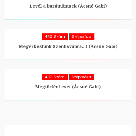
Levél a barátnőmnek (Ácsné Gabi)
450. Szám
Széppróza
Megérkeztünk Szentisvánra…! (Ácsné Gabi)
487. Szám
Széppróza
Megtörtént eset (Ácsné Gabi)