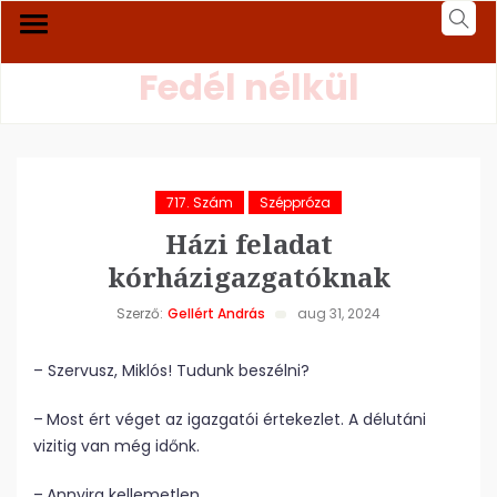
Fedél nélkül
717. Szám
Széppróza
Házi feladat
kórházigazgatóknak
Szerző:
Gellért András
aug 31, 2024
– Szervusz, Miklós! Tudunk beszélni?
– Most ért véget az igazgatói értekezlet. A délutáni
vizitig van még időnk.
– Annyira kellemetlen…