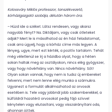
Kolossváry Miklós professzor, tanszékvezető,
kórházigazgató szobája, délután három óra.
– Húzd ide a széket. Látsz rendesen, vagy akarsz
nagyobb fényt? Na. Diktáljam, vagy csak ötleteket
adjak? Mert le is másolhatod az én házi feladatomat,
csak arra ügyelj, hogy a kórház címe más legyen. A
lényeg, ugye, mert ezt kérték, a pozitív tartalom. Tehát
még véletlenül se írj a házidba olyat, hogy a héten
sokan haltak meg az osztályokon, nincs elég gyógyszer,
vagy hogy nővérhiány van. Nincs nővérhiány. Sőt!
Olyan sokan vannak, hogy nem is tudsz új embereket
felvenni, mert nem lenne elég munka a számukra.
Ugyanezt a formulát alkalmazhatod az orvosok
esetében is. Tele vagy jobbnál jobb szakemberekkel, a
külföldről hazatérő orvosokat pedig fájó szívvel
kénytelen vagy elutasítani, vagy visszairányítani oda,
ahonnan jöttek.