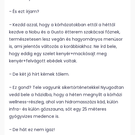
– És ezt írjam?
– Kezdd azzal, hogy a kórházatokban ettől a héttől
kezdve a Nobu és a Gusto étterem szakácsai főznek,
természetesen lesz vegán és hagyományos menüsor
is, ami jelentős változás a korábbiakhoz. Ne írd bele,
hogy eddig egy szelet kenyér+mackósajt meg
kenyér+felvágott ebédek voltak.
– De két jó hírt kérnek tőlem.
– Ez gond? Tele vagyunk sikertörténetekkel Nyugodtan
vedd bele a házidba, hogy a héten megnyílt a kórházi
wellness-részleg, ahol van hidromasszázs kád, külön
infra- és külön gőzszauna, sőt egy 25 méteres
gyógyvizes medence is.
– De hát ez nem igaz!