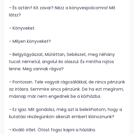
– És aztán? Kit zavar? Nézz a könyvespolcomra! Mit
látsz?
– Könyveket.
– Milyen könyveket?
– Belgyógyászat, Műtéttan, Sebészet, meg néhány
tucat németül, angolul és olaszul. És mintha rojtos
lenne. Meg vannak rágva?
– Pontosan. Tele vagyok rágcsálókkal, de nincs pénzünk
az irtásra. Semmire sincs pénzünk. De ha ezt megírom,
másnap már nem engednek be a kórházba.
– Ez igaz. Mit gondolsz, még azt is beleírhatom, hogy a
kutatási részlegünkön sikerült embert klónoznunk?
– Kiváló ötlet. Ötöst fogsz kapni a házidra.