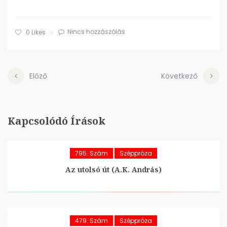
Nincs hozzászólás
0
Likes
Előző
Következő
Kapcsolódó Írások
795. Szám
Széppróza
Az utolsó út (A.K. András)
479. Szám
Széppróza