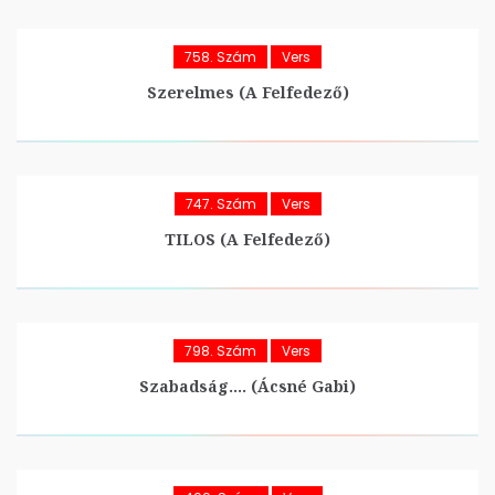
758. Szám
Vers
Szerelmes (A Felfedező)
747. Szám
Vers
TILOS (A Felfedező)
798. Szám
Vers
Szabadság…. (Ácsné Gabi)