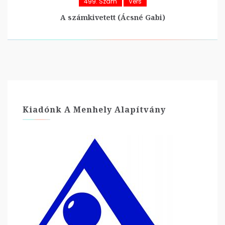
499. Szám
Vers
A számkivetett (Ácsné Gabi)
Kiadónk A Menhely Alapítvány