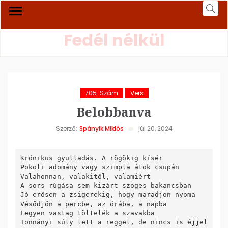
Fedél nélkül
705. Szám
Vers
Belobbanva
Szerző:
Spányik Miklós
júl 20, 2024
Krónikus gyulladás. A rögökig kísér

Pokoli adomány vagy szimpla átok csupán

Valahonnan, valakitől, valamiért

A sors rúgása sem kizárt szöges bakancsban

Jó erősen a zsigerekig, hogy maradjon nyoma

Vésődjön a percbe, az órába, a napba

Legyen vastag töltelék a szavakba

Tonnányi súly lett a reggel, de nincs is éjjel
