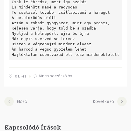
Csak felébredsz, mert így szokás

És mindenütt másé a ragyogás

Te csatázol tovább: csillapítani a haragot

A beletörődés előtt

Aztán a rohadt gyógyszer, mint egy prosti,

Kéjesen várja, hogy told be a szádba,

Nyeljed a holnapért, újra és újra

Már egyik szerved se tervez

Hiszen a végrehajtó mindent elvesz

Ám harcod a végső győzelem lehet

Nincs hozzászólás
0
Likes
Előző
Következő
Kapcsolódó Írások