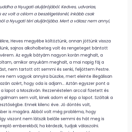
uddha a Nyugati aluljárójából. Kedves, udvarias,
 ez volt a célom a beszélgetésnél, inkább csak
l a Nyugati téri aluljárójába. Mert a válasz nem annyi,
dékre, Heves megyébe költöztünk, onnan jöttünk vissza
ünk, sajnos alkoholbeteg volt és rengeteget bántott
tvérem. Az egyik bátyám nagyon korán meghalt, a
voltam, amikor anyukám meghalt, a mai napig fáj a
kást, nem tartott ott semmi és senki, feljöttem Pestre.
e nem vagyok annyira büszke, mert eleinte illegálisan
gazán azért, hogy oda is adjam… Aztán egyszer pont a
 a lapot a Moszkván. Rezzenéstelen arccal fizetett és
almam sem volt, kinek adom el épp a lapot. Szóltak a
esztőségbe. Ennek kilenc éve. Jó döntés volt,
ber is magára. Abból volt még probléma, hogy
így viszont nem látszik belőle semmi és hát meg is
ereplő emberekből, ha kérdezik, tudjak válaszolni.