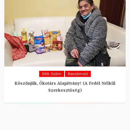
699. Szám
Beszámoló
Köszönjük, Ökotárs Alapítvány! (A Fedél Nélkül
Szerkesztőség)