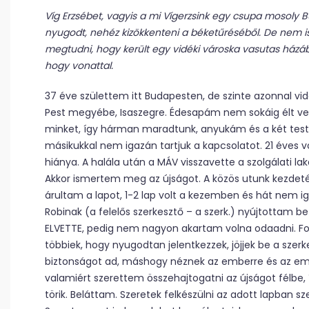
Víg Erzsébet, vagyis a mi Vígerzsink egy csupa mosoly B
nyugodt, nehéz kizökkenteni a béketűréséből. De nem is
megtudni, hogy került egy vidéki városka vasutas házábó
hogy vonattal.
37 éve születtem itt Budapesten, de szinte azonnal vi
Pest megyébe, Isaszegre. Édesapám nem sokáig élt vel
minket, így hárman maradtunk, anyukám és a két tes
másikukkal nem igazán tartjuk a kapcsolatot. 21 éves 
hiánya. A halála után a MÁV visszavette a szolgálati la
Akkor ismertem meg az újságot. A közös utunk kezdetér
árultam a lapot, 1-2 lap volt a kezemben és hát nem i
Robinak (a felelős szerkesztő – a szerk.) nyújtottam be
ELVETTE, pedig nem nagyon akartam volna odaadni. Fog
többiek, hogy nyugodtan jelentkezzek, jöjjek be a szerk
biztonságot ad, máshogy néznek az emberre és az em
valamiért szerettem összehajtogatni az újságot félbe, 
törik. Beláttam. Szeretek felkészülni az adott lapban sz