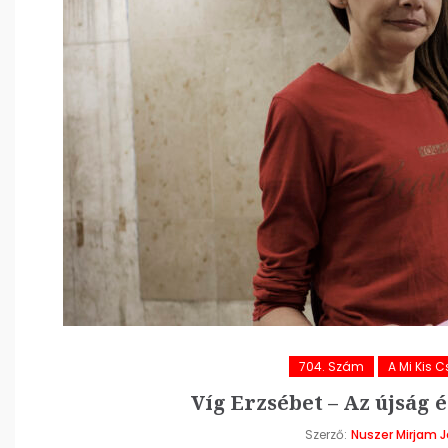
704. Szám
A Mi Kis 
Víg Erzsébet – Az újság é
Szerző:
Nuszer Mirjam 