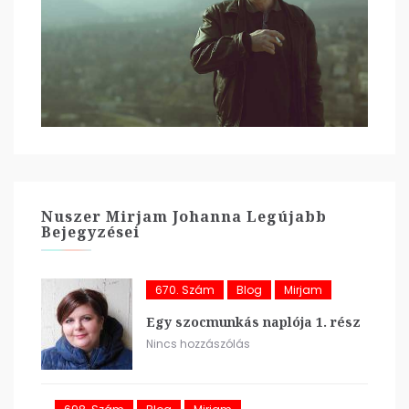
Nuszer Mirjam Johanna Legújabb
Bejegyzései
670. Szám
Blog
Mirjam
Egy szocmunkás naplója 1. rész
Nincs hozzászólás