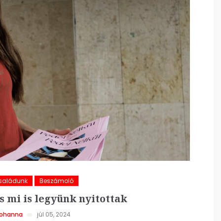
Családunk
Beszámoló
s mi is legyünk nyitottak
Johanna
júl 05, 2024