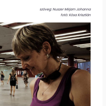
szöveg: Nuszer Mirjam Johanna
fotó: Kósa Krisztián