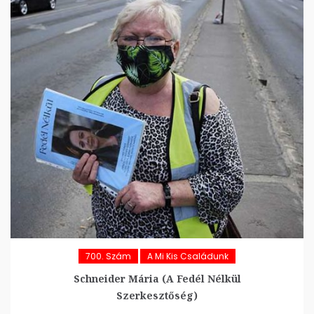
700. Szám
A Mi Kis Családunk
Schneider Mária (A Fedél Nélkül
Szerkesztőség)