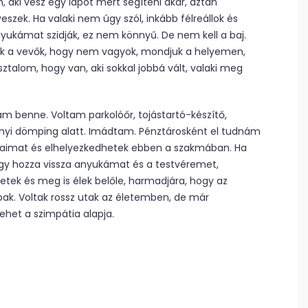
, aki vesz egy lapot mert segíteni akar, aztán
 veszek. Ha valaki nem úgy szól, inkább félreállok és
yukámat szidják, ez nem könnyű. De nem kell a baj.
eszik a vevők, hogy nem vagyok, mondjuk a helyemen,
ztalom, hogy van, aki sokkal jobbá vált, valaki meg
 benne. Voltam parkolóőr, tojástartó-készítő,
yi dömping alatt. Imádtam. Pénztárosként el tudnám
gaimat és elhelyezkedhetek ebben a szakmában. Ha
ogy hozza vissza anyukámat és a testvéremet,
etek és meg is élek belőle, harmadjára, hogy az
ak. Voltak rossz utak az életemben, de már
ehet a szimpátia alapja.