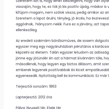
Szeretem azt is, hogy lehet beszélgetni, hogy van olyan
visszajön, hogy te, ez tök jó kis pozitív újság, máskor is
kifújom magam, nem szólok vissza, pedig amikor az an
Szeretem a lapot árulni, tényleg, jó érzés, ha észrev
aggódnak, hiányzom nekik. Fura ez a járvány, azt tapas
ellenkezőleg.
Az eredeti szakmám bőrdíszműves, de sosem dolgoztam
egyszer meg egy nagyáruházban pénztáros a karácson
képzelni az életem. Talán egyszer letudom az adóssá
jönne egy jótündér én azt a hármat kívánnám tőle, h
másodiknak, hogy legyen egy biztos állásom, amit szer
emberek legyenek pozitívabbak és kicsit empatikusabb
egyenesedik. Nyitottság kell és kommunikáció. Ez már l
Terjesztői sorszám: 1863
Lapterjesztő: 2012 óta
Pálya: Nyugati tér, Etele tér