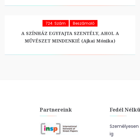
724. Szám
Beszámoló
A SZÍNHÁZ EGYFAJTA SZENTÉLY, AHOL A
MŰVÉSZET MINDENKIÉ (Ajkai Mónika)
Partnereink
Fedél Nélkü
Személyesen a
ig