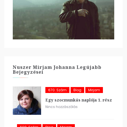
Nuszer Mirjam Johanna Legújabb
Bejegyzései
670. Szám
Blog
Mirjam
Egy szocmunkás naplója 1. rész
Nincs hozzászólás