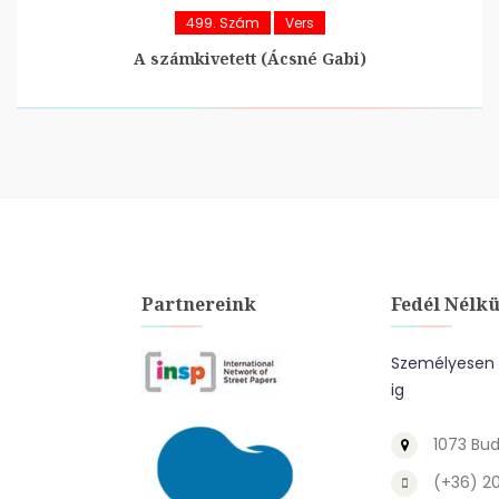
499. Szám
Vers
A számkivetett (Ácsné Gabi)
Partnereink
Fedél Nélkü
Személyesen a
ig
1073 Bud
(+36) 2