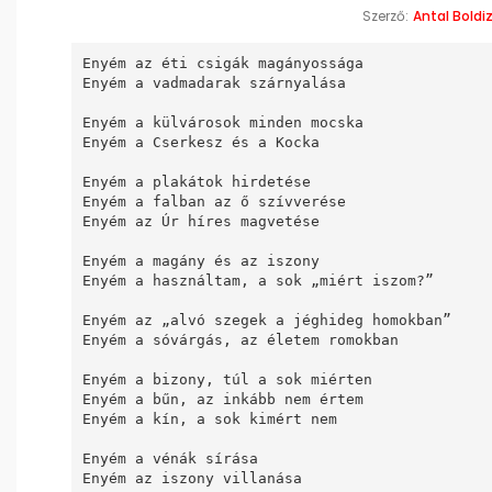
Szerző:
Antal Boldi
Enyém az éti csigák magányossága

Enyém a vadmadarak szárnyalása

Enyém a külvárosok minden mocska

Enyém a Cserkesz és a Kocka

Enyém a plakátok hirdetése

Enyém a falban az ő szívverése

Enyém az Úr híres magvetése

Enyém a magány és az iszony

Enyém a használtam, a sok „miért iszom?”

Enyém az „alvó szegek a jéghideg homokban”

Enyém a sóvárgás, az életem romokban

Enyém a bizony, túl a sok miérten

Enyém a bűn, az inkább nem értem

Enyém a kín, a sok kimért nem

Enyém a vénák sírása

Enyém az iszony villanása
