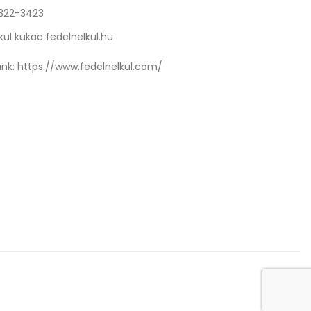
 322-3423
kul kukac fedelnelkul.hu
nk:
https://www.fedelnelkul.com/