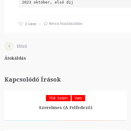
Nincs hozzászólás
0
Likes
Előző
Átokáldás
Kapcsolódó Írások
758. Szám
Vers
Szerelmes (A Felfedező)