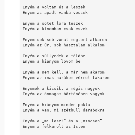
Enyém a voltam és a leszek

Enyém az apadt vanba veszek

Enyém a sötét lóra teszek

Enyém a kínomban csak eszek

Enyém sok seb-vonal megtört alkaron

Enyém az űr, sok hasztalan alkalom

Enyém a süllyedek a földbe

Enyém a hiányom lövöm be

Enyém a nem kell, a már nem akarom

Enyém az inas harákom vérrel takarom

Enyémek a kicsik, a mégis nagyok

Enyém az önmagam börtönében vagyok

Enyém a hiányom minden pokla

Enyém a van, mi széthull darabokra

Enyém a „mi lesz?” és a „nincsen”

Enyém a felkarolt az Isten
