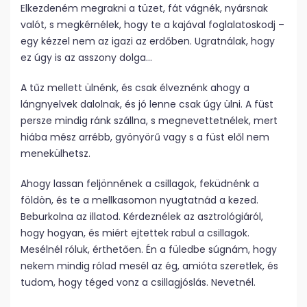
Elkezdeném megrakni a tüzet, fát vágnék, nyársnak
valót, s megkérnélek, hogy te a kajával foglalatoskodj –
egy kézzel nem az igazi az erdőben. Ugratnálak, hogy
ez úgy is az asszony dolga…
A tűz mellett ülnénk, és csak élveznénk ahogy a
lángnyelvek dalolnak, és jó lenne csak úgy ülni. A füst
persze mindig ránk szállna, s megnevettetnélek, mert
hiába mész arrébb, gyönyörű vagy s a füst elől nem
menekülhetsz.
Ahogy lassan feljönnének a csillagok, feküdnénk a
földön, és te a mellkasomon nyugtatnád a kezed.
Beburkolna az illatod. Kérdeznélek az asztrológiáról,
hogy hogyan, és miért ejtettek rabul a csillagok.
Mesélnél róluk, érthetően. Én a füledbe súgnám, hogy
nekem mindig rólad mesél az ég, amióta szeretlek, és
tudom, hogy téged vonz a csillagjóslás. Nevetnél.