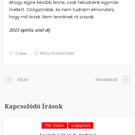
Ahogy egyre később lenne, csak feküdnénk egymás
mellett. Cirógatnálak, és nem tudnám elmondani,
hogy mit érzek. Nem lennének rá szavak.
2023 április, első díj
Nincs hozzászólás
0
Likes
Előző
Következő
Kapcsolódó Írások
795. Szám
Széppróza