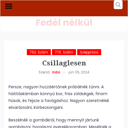
Fedél nélkül
753. Szám
775. Szám
Széppróza
Csillaglesen
Szerző:
Vidia
jún 05, 2024
Persze, nagyon hozzáértőnek próbálnék tűnni. A
hátitáskámban könnyű bor, friss zöldségek, finom
húsok, és fejsze a favágáshoz. Nagyon szeretnélek
elvarázsolni, körbezsongani.
Beszélnék a gombákról, hogy mennyit jártunk
gombászni, horgászni gyerekkoromban. Mesélnék a