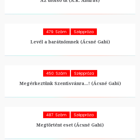
Az utolsó út (A.K. András)
479. Szám
Széppróza
Levél a barátnőmnek (Ácsné Gabi)
450. Szám
Széppróza
Megérkeztünk Szentisvánra…! (Ácsné Gabi)
487. Szám
Széppróza
Megtörtént eset (Ácsné Gabi)