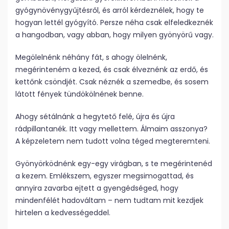
gyógynövénygyűjtésről, és arról kérdeznélek, hogy te
hogyan lettél gyógyító. Persze néha csak elfeledkeznék
a hangodban, vagy abban, hogy milyen gyönyörű vagy.
Megölelnénk néhány fát, s ahogy ölelnénk,
megérinteném a kezed, és csak élveznénk az erdő, és
kettőnk csöndjét. Csak néznék a szemedbe, és sosem
látott fények tündökölnének benne.
Ahogy sétálnánk a hegytető felé, újra és újra
rádpillantanék. Itt vagy mellettem. Álmaim asszonya?
A képzeletem nem tudott volna téged megteremteni.
Gyönyörködnénk egy-egy virágban, s te megérintenéd
a kezem. Emlékszem, egyszer megsimogattad, és
annyira zavarba ejtett a gyengédséged, hogy
mindenfélét hadováltam – nem tudtam mit kezdjek
hirtelen a kedvességeddel.