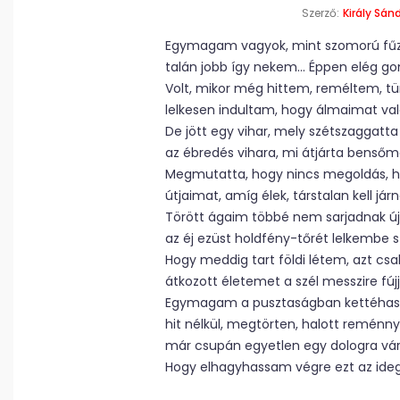
Szerző:
Király Sán
Egymagam vagyok, mint szomorú fűz 
talán jobb így nekem… Éppen elég go
Volt, mikor még hittem, reméltem, t
lelkesen indultam, hogy álmaimat val
De jött egy vihar, mely szétszaggat
az ébredés vihara, mi átjárta bensőm
Megmutatta, hogy nincs megoldás, hi
útjaimat, amíg élek, társtalan kell jár
Törött ágaim többé nem sarjadnak új
az éj ezüst holdfény-tőrét lelkembe s
Hogy meddig tart földi létem, azt csak
átkozott életemet a szél messzire fújj
Egymagam a pusztaságban kettéhasad
hit nélkül, megtörten, halott reménny
már csupán egyetlen egy dologra vár
Hogy elhagyhassam végre ezt az ideg