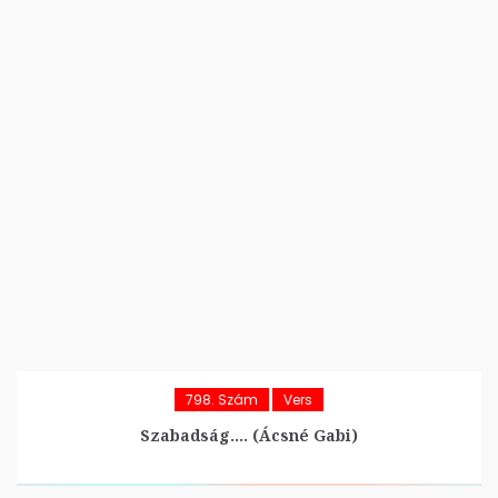
798. Szám
Vers
Szabadság…. (Ácsné Gabi)