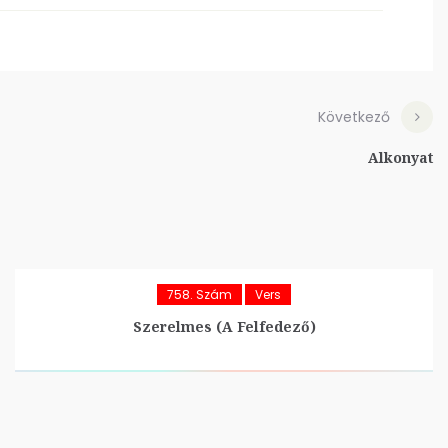
Következő
Alkonyat
758. Szám
Vers
Szerelmes (A Felfedező)