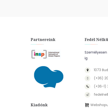
Partnereink
Fedél Nélkü
Személyesen a
ig
1073 Bud
(+36) 2
(+36-1)
fedelnel
Kiadónk
Webshopu