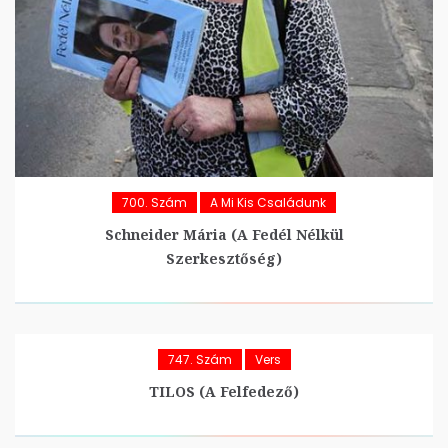
700. Szám
A Mi Kis Családunk
Schneider Mária (A Fedél Nélkül
Szerkesztőség)
747. Szám
Vers
TILOS (A Felfedező)