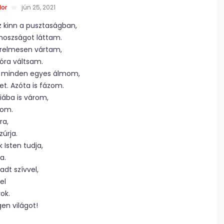
dor
jún 25, 2021
kinn a pusztaságban,
noszságot láttam.
ürelmesen vártam,
óra váltsam.
ta minden egyes álmom,
et. Azóta is fázom.
ába is várom,
nom.
ra,
zúrja.
 Isten tudja,
a.
t szívvel,
el
ok.
en világot!