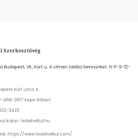
l Szerkesztőség
 Budapest, VII., Kürt u. 4 címen találsz bennünket. H-P: 9-12-
apest Kürt utca 4.
0-468-2617 Kepe Róbert
 322-3423
kul kukac fedelnelkul.hu
nk:
https://www.fedelnelkul.com/