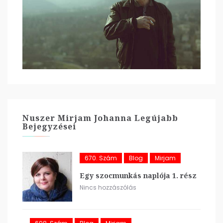
Nuszer Mirjam Johanna Legújabb
Bejegyzései
670. Szám
Blog
Mirjam
Egy szocmunkás naplója 1. rész
Nincs hozzászólás