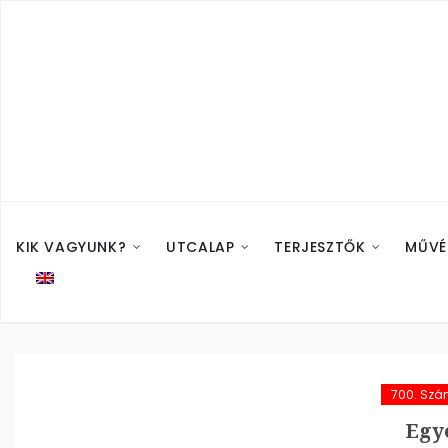
KIK VAGYUNK?
UTCALAP
TERJESZTŐK
MŰVÉ
700. Sz
Egy