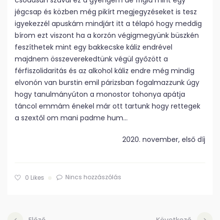
csodásan szaval ez a gyengém de frigid mint egy
jégcsap és közben még pikírt megjegyzéseket is tesz
igyekezzél apuskám mindjárt itt a télapó hogy meddig
bírom ezt viszont ha a korzón végigmegyünk büszkén
feszíthetek mint egy bakkecske káliz endrével
majdnem összeverekedtünk végül győzött a
férfiszolidaritás és az alkohol káliz endre még mindig
elvonón van burstin emil párizsban fogalmazzunk úgy
hogy tanulmányúton a monostor tohonya apátja
táncol emmám énekel már ott tartunk hogy rettegek
a szextől om mani padme hum…
2020. november, első díj
Nincs hozzászólás
0
Likes