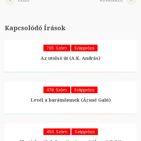
Előző
Következő
Kapcsolódó Írások
795. Szám
Széppróza
Az utolsó út (A.K. András)
479. Szám
Széppróza
Levél a barátnőmnek (Ácsné Gabi)
450. Szám
Széppróza