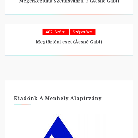
Megérkeztünk Szentisvánra…! (Ácsné Gabi)
487. Szám
Széppróza
Megtörtént eset (Ácsné Gabi)
Kiadónk A Menhely Alapítvány