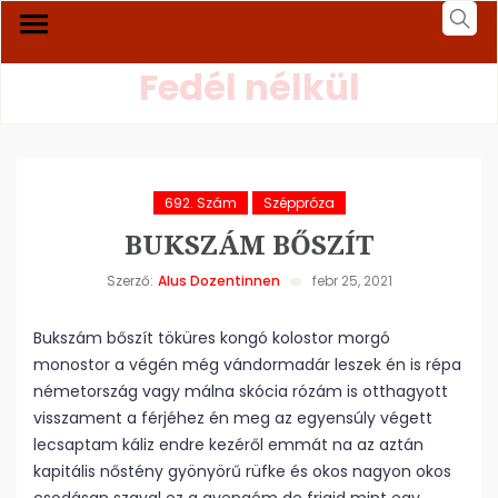
Fedél nélkül
692. Szám
Széppróza
BUKSZÁM BŐSZÍT
Szerző:
Alus Dozentinnen
febr 25, 2021
Bukszám bőszít töküres kongó kolostor morgó
monostor a végén még vándormadár leszek én is répa
németország vagy málna skócia rózám is otthagyott
visszament a férjéhez én meg az egyensúly végett
lecsaptam káliz endre kezéről emmát na az aztán
kapitális nőstény gyönyörű rüfke és okos nagyon okos