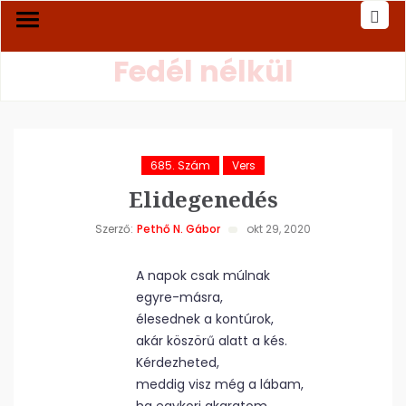
Fedél nélkül
685. Szám
Vers
Elidegenedés
Szerző:
Pethő N. Gábor
okt 29, 2020
A napok csak múlnak
egyre-másra,
élesednek a kontúrok,
akár köszörű alatt a kés.
Kérdezheted,
meddig visz még a lábam,