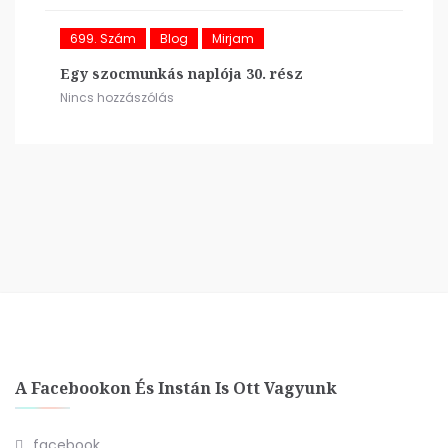
699. Szám
Blog
Mirjam
Egy szocmunkás naplója 30. rész
Nincs hozzászólás
A Facebookon És Instán Is Ott Vagyunk
facebook