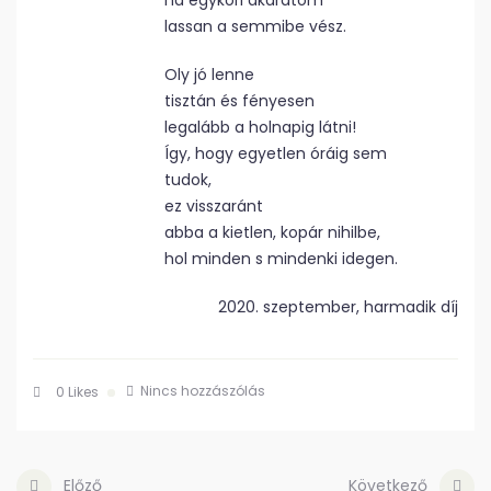
ha egykori akaratom
lassan a semmibe vész.
Oly jó lenne
tisztán és fényesen
legalább a holnapig látni!
Így, hogy egyetlen óráig sem
tudok,
ez visszaránt
abba a kietlen, kopár nihilbe,
hol minden s mindenki idegen.
2020. szeptember, harmadik díj
Nincs hozzászólás
0
Likes
Előző
Következő