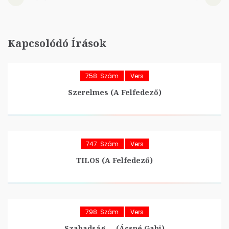
Kapcsolódó Írások
758. Szám
Vers
Szerelmes (A Felfedező)
747. Szám
Vers
TILOS (A Felfedező)
798. Szám
Vers
Szabadság…. (Ácsné Gabi)