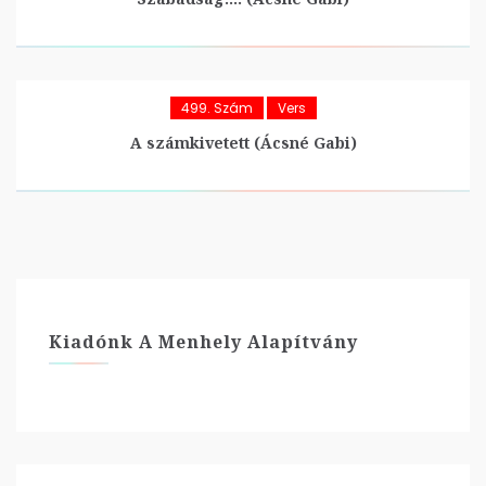
499. Szám
Vers
A számkivetett (Ácsné Gabi)
Kiadónk A Menhely Alapítvány