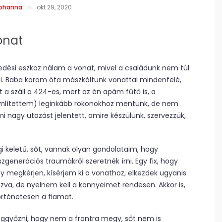
Johanna
okt 29, 2020
onat
edési eszköz nálam a vonat, mivel a családunk nem túl
leti. Baba korom óta mászkáltunk vonattal mindenfelé,
a száll a 424-es, mert az én apám fűtő is, a
mlítettem) leginkább rokonokhoz mentünk, de nem
i nagy utazást jelentett, amire készülünk, szervezzük,
i keletű, sőt, vannak olyan gondolataim, hogy
generációs traumákról szeretnék írni. Egy fix, hogy
y megkérjen, kísérjem ki a vonathoz, elkezdek ugyanis
zva, de nyelnem kell a könnyeimet rendesen. Akkor is,
örténetesen a fiamat.
győzni, hogy nem a frontra megy, sőt nem is