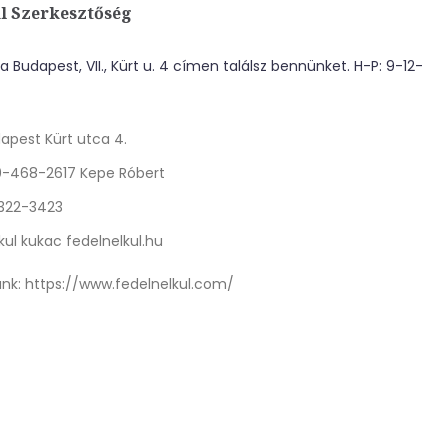
l Szerkesztőség
 Budapest, VII., Kürt u. 4 címen találsz bennünket. H-P: 9-12-
apest Kürt utca 4.
0-468-2617 Kepe Róbert
 322-3423
kul kukac fedelnelkul.hu
nk:
https://www.fedelnelkul.com/