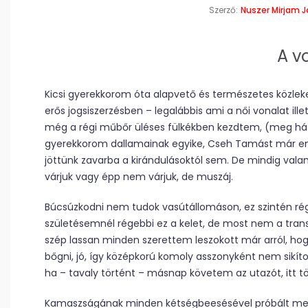
Szerző:
Nuszer Mirjam 
A v
Kicsi gyerekkorom óta alapvető és természetes közlek
erős jogsiszerzésben – legalábbis ami a női vonalat il
még a régi műbőr üléses fülkékben kezdtem, (meg hát 
gyerekkorom dallamainak egyike, Cseh Tamást már e
jöttünk zavarba a kirándulásoktól sem. De mindig valam
várjuk vagy épp nem várjuk, de muszáj.
Búcsúzkodni nem tudok vasútállomáson, ez szintén rég
születésemnél régebbi ez a kelet, de most nem a transz
szép lassan minden szerettem leszokott már arról, hog
bőgni, jó, így középkorú komoly asszonyként nem sikíto
ha – tavaly történt – másnap követem az utazót, itt t
Kamaszságának minden kétségbeesésével próbált meg