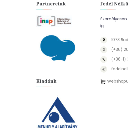
Partnereink
Fedél Nélkü
Személyesen a
ig
1073 Bud
(+36) 2
(+36-1)
fedelnel
Kiadónk
Webshopu