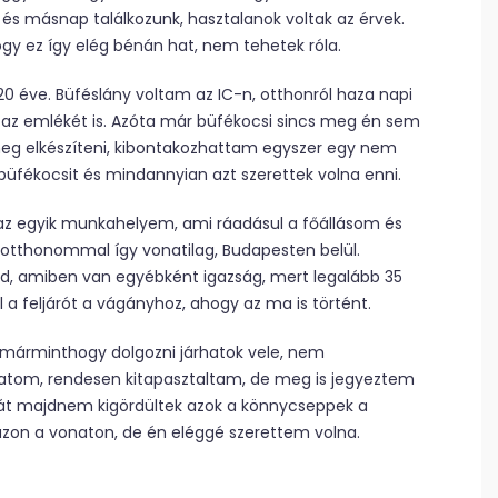
s másnap találkozunk, hasztalanok voltak az érvek.
y ez így elég bénán hat, nem tehetek róla.
 éve. Büféslány voltam az IC-n, otthonról haza napi
az emlékét is. Azóta már büfékocsi sincs meg én sem
eg elkészíteni, kibontakozhattam egyszer egy nem
büfékocsit és mindannyian azt szerettek volna enni.
z egyik munkahelyem, ami ráadásul a főállásom és
z otthonommal így vonatilag, Budapesten belül.
d, amiben van egyébként igazság, mert legalább 35
a feljárót a vágányhoz, ahogy az ma is történt.
 márminthogy dolgozni járhatok vele, nem
hatom, rendesen kitapasztaltam, de meg is jegyeztem
 hát majdnem kigördültek azok a könnycseppek a
zon a vonaton, de én eléggé szerettem volna.