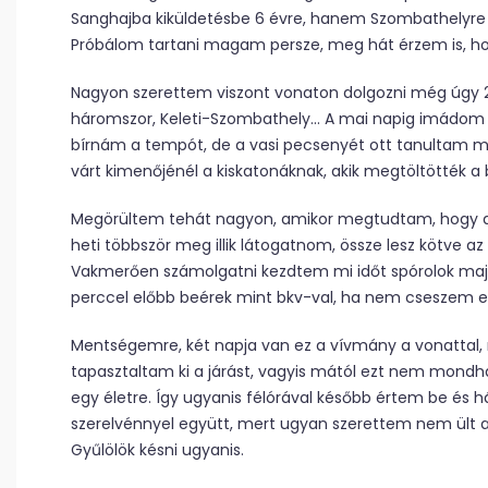
Sanghajba kiküldetésbe 6 évre, hanem Szombathelyre é
Próbálom tartani magam persze, meg hát érzem is, hog
Nagyon szerettem viszont vonaton dolgozni még úgy 20
háromszor, Keleti-Szombathely… A mai napig imádom 
bírnám a tempót, de a vasi pecsenyét ott tanultam m
várt kimenőjénél a kiskatonáknak, akik megtöltötték a 
Megörültem tehát nagyon, amikor megtudtam, hogy a
heti többször meg illik látogatnom, össze lesz kötve a
Vakmerően számolgatni kezdtem mi időt spórolok maj
perccel előbb beérek mint bkv-val, ha nem cseszem el 
Mentségemre, két napja van ez a vívmány a vonattal,
tapasztaltam ki a járást, vagyis mától ezt nem mond
egy életre. Így ugyanis félórával később értem be és
szerelvénnyel együtt, mert ugyan szerettem nem ült a
Gyűlölök késni ugyanis.