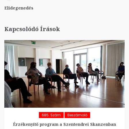
Elidegenedés
Kapcsolódó Írások
685. Szám
Beszámoló
Érzékenyítő program a Szentendrei Skanzenban