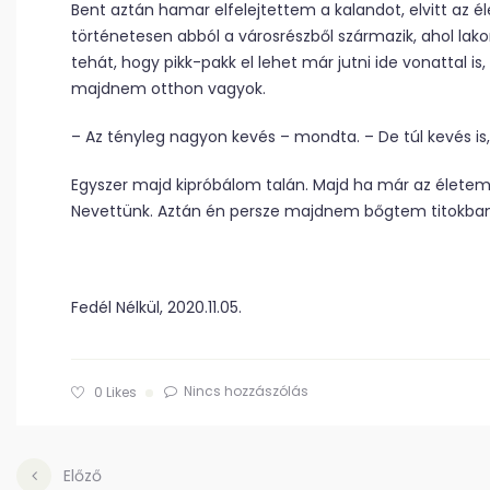
Bent aztán hamar elfelejtettem a kalandot, elvitt az él
történetesen abból a városrészből származik, ahol la
tehát, hogy pikk-pakk el lehet már jutni ide vonattal is,
majdnem otthon vagyok.
– Az tényleg nagyon kevés – mondta. – De túl kevés is,
Egyszer majd kipróbálom talán. Majd ha már az életem i
Nevettünk. Aztán én persze majdnem bőgtem titokban
Fedél Nélkül, 2020.11.05.
Nincs hozzászólás
0
Likes
Előző