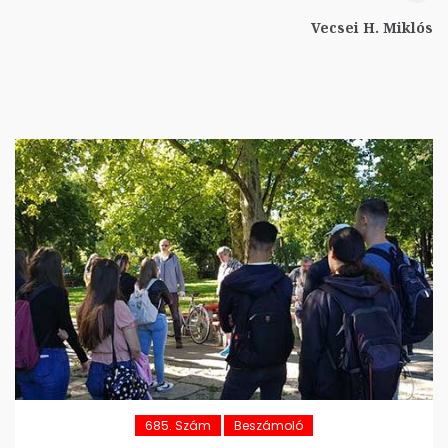
Vecsei H. Miklós
685. Szám
Beszámoló