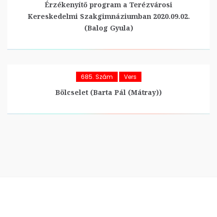
Érzékenyítő program a Terézvárosi
Kereskedelmi Szakgimnáziumban 2020.09.02.
(Balog Gyula)
685. Szám
Vers
Bölcselet (Barta Pál (Mátray))