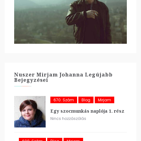
Nuszer Mirjam Johanna Legújabb
Bejegyzései
670. Szám
Blog
Mirjam
Egy szocmunkás naplója 1. rész
Nincs hozzászólás