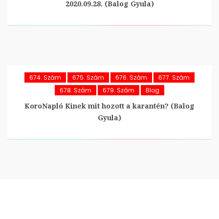
2020.09.28. (Balog Gyula)
674. Szám
675. Szám
676. Szám
677. Szám
678. Szám
679. Szám
Blog
KoroNapló Kinek mit hozott a karantén? (Balog
Gyula)