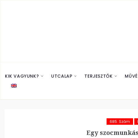
KIK VAGYUNK?
UTCALAP
TERJESZTŐK
MŰVÉ
685. Szám
Egy szocmunkás 