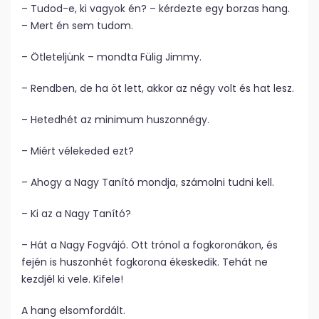
– Tudod-e, ki vagyok én? – kérdezte egy borzas hang.
– Mert én sem tudom.
– Ötleteljünk – mondta Fülig Jimmy.
– Rendben, de ha öt lett, akkor az négy volt és hat lesz.
– Hetedhét az minimum huszonnégy.
– Miért vélekeded ezt?
– Ahogy a Nagy Tanító mondja, számolni tudni kell.
– Ki az a Nagy Tanító?
– Hát a Nagy Fogvájó. Ott trónol a fogkoronákon, és
fején is huszonhét fogkorona ékeskedik. Tehát ne
kezdjél ki vele. Kifele!
A hang elsomfordált.