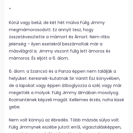
*
Körül vagy belül, de két hét múlva Fülig Jimmy
megmámorosodott. Ez annyit tesz, hogy
összetévesztette a mámort és Ámort. Nem ritka
jelenség – ilyen esetekről beszámoltak már a
másvilágról is. Jimmy viszont fülig lett ámoros és
mámoros. És eljött a 6. álom.
6. álom: a Szancsó és a Panza éppen nem találják a
helyüket. Keresnek-kutatnak Sir Vanitt Ész könyvében,
de a lapokat vagy éppen átboglyozza a szél, vagy már
megették a molyok. Fülig Jimmy álmában mosolyog.
Rozinantének képzeli magát. Kellemes érzés, noha kissé
gebe.
Nem volt könnyű az ébredés. Több má­zsás súlya volt.
Fülig Jimmynek eszébe jutott erről, vigasztalásképpen,