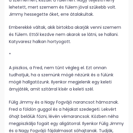
a szememen, kiszállt a fülemen. Nagy teljesítmény
lehetett, mert szemem és fülem jóval szűkebb volt.
Jimmy hessegette őket, erre átalakultak.
Emberekké váltak, akik birtokba akarják venni szemem
és fülem. Ettől kezdve nem akarok se látni, se hallani.
Katyvaresz halkan hortyogott.
*
A piszkos, a Fred, nem tűnt végleg el. Ezt onnan
tudhatjuk, ha a szemünk mögé nézünk és a fülünk
mögé hallgatózunk. Ilyenkor megjelenik egy keleti
árnyjáték, amit szitárral kísér a keleti szél.
Fülig Jimmy és a Nagy Fogvájó narancsot hámoznak.
Fred a földön guggol és a héjakat szedegeti. Lekvért
óhajt belőlük főzni, lévén vérnarancsok. Közben néha
megpiszkálja fogait egy aligátorral. Ilyenkor Fülig Jimmy
és a Nagy Fogvájó fájdalmasat sóhajtanak. Tudják,