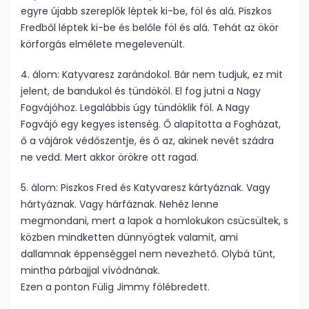
egyre újabb szereplők léptek ki-be, föl és alá. Piszkos
Fredből léptek ki-be és belőle föl és alá. Tehát az ökör
körforgás elmélete megelevenült.
4. álom: Katyvaresz zarándokol. Bár nem tudjuk, ez mit
jelent, de bandukol és tündököl. El fog jutni a Nagy
Fogvájóhoz. Legalábbis úgy tündöklik föl. A Nagy
Fogvájó egy kegyes istenség. Ő alapította a Fogházat,
ő a vájárok védőszentje, és ő az, akinek nevét szádra
ne vedd. Mert akkor örökre ott ragad.
5. álom: Piszkos Fred és Katyvaresz kártyáznak. Vagy
hártyáznak. Vagy hárfáznak. Nehéz lenne
megmondani, mert a lapok a homlokukon csücsültek, s
közben mindketten dünnyögtek valamit, ami
dallamnak éppenséggel nem nevezhető. Olybá tűnt,
mintha párbajjal vívódnának.
Ezen a ponton Fülig Jimmy fölébredett.