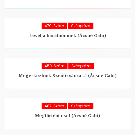
479. Szám
Széppróza
Levél a barátnőmnek (Ácsné Gabi)
450. Szám
Széppróza
Megérkeztünk Szentisvánra…! (Ácsné Gabi)
487. Szám
Széppróza
Megtörtént eset (Ácsné Gabi)