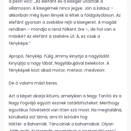
a pesti vicc: „Az elefánt és a kisegér utaznak a
villamoson. A kisegérnek nincs jegye. Jön a kalauz –
akkoriban még ilyen lények is éltek a földgolyóbison. Az
elefánt gyorsan a zsebébe rejti a kisegeret. A magáé
rendben – mondja a rend fölkent őre –, de hol van a
másiké? Az elefánt a zsebére üt: Á, ez csak a
fényképe.”
Apropó, fénykép. Fülig Jimmy kinyitja a nagyládát.
Kinyújtja a nagy lábát. Nagylábujjával belekotor. A
fényképek közt akad motor, meteor, medveorr.
De ő valami mást keres.
Azt a képet akarja kitúrni, amelyiken a Nagy Tanító és a
Nagy Fogvájó együtt esznek tatárbifszteket. Merthogy
egzotikus fölvételről van itten szó most. Ha megtalálná,
körülbelül azt látná, ami itt leíródni fog:
Háttér: a Bahamák. Táncolnak a bahamákok. Olyan