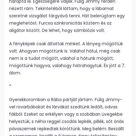
harapta le. Egészségére váljék. Fülig Jimmy ferdén
nézett rám. Tekintetéből láttam, hogy a lábamat
szeretné vizsgálat tárgyává tenni. Hát belerúgtam egy
meglehetőst. Furcsa szinkronicitás köztem és az
aligátor között. De lehet, hogy szimbiózis volt.
A fényképek csak áltattak minket. A lényeg mögöttük
volt. Ahogyan mögöttünk is. Valahol hátul, még csak
nem is a tudat mögött, valahol a hátunk mögött,
mögöttünk hagyva, valahogy hátrahagytuk. És jött a 7.
álom.
*
Gyerekkoromban a Rába partját jártam. Fülig Jimmy-
vel rovarbábokat és lárvákat szedtünk ledőlt, odvas
fákból. Ezeket az erkélyen vagy a szobában üvegekbe
helyeztük, s néha reggel csodás lepkék, pillék, sőt óriás
pávaszemek repkedtek köröttünk. Meg belém. Beszállt