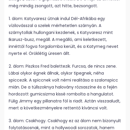
még mindig zsongott, azt hitte, bezsongott.
1. álom: Katyvaresz útnak indul Dél-Afrikába egy
vízilovásszal a szelek mérhetetlen szárnyán. A
szárnytollak hullongani kezdenek, s Katyvaresz mint
Ikarusz-busz, megáll. A megálló, ami keletkezett,
innéttől fogva forgalomba került, és a Katymeg nevet
nyerte el. Öröklétig üresen állt.
2. álom: Piszkos Fred balettezik. Furcsa, de nincs zene.
Lábai olykor égnek állnak, olykor tipegnek, néha
spiccezik. A spiccnek volt némi realitása a szalonspicc
mián. De a tüllszoknya halovány rózsaszíne és a fején
hordozott gumicsizma kissé rombolta a hangulatot.
Fülig Jimmy egy pillanatra föl is riadt. Aztán visszaaludt,
mert a következményekre rettentő kíváncsi volt.
3. álom: Csakhogy. Csakhogy ez az álom nem bizonyult
folytatásosnak, mint a holly­woodi sorozatok, hanem