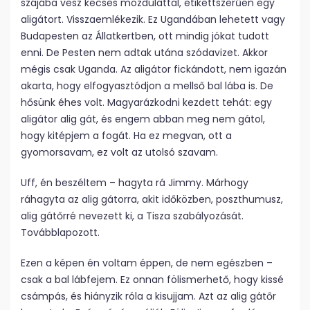
szájába vesz kecses mozdulattal, etikettszerűen egy
aligátort. Visszaemlékezik. Ez Ugandában lehetett vagy
Budapesten az Állatkertben, ott mindig jókat tudott
enni. De Pesten nem adtak utána szódavizet. Akkor
mégis csak Uganda. Az aligátor fickándott, nem igazán
akarta, hogy elfogyasztódjon a mellső bal lába is. De
hősünk éhes volt. Magyarázkodni kezdett tehát: egy
aligátor alig gát, és engem abban meg nem gátol,
hogy kitépjem a fogát. Ha ez megvan, ott a
gyomorsavam, ez volt az utolsó szavam.
Uff, én beszéltem – hagyta rá Jimmy. Márhogy
ráhagyta az alig gátorra, akit időközben, poszthumusz,
alig gátőrré nevezett ki, a Tisza szabályozását.
Továbblapozott.
Ezen a képen én voltam éppen, de nem egészben –
csak a bal lábfejem. Ez onnan fölismerhető, hogy kissé
csámpás, és hiányzik róla a kisujjam. Azt az alig gátőr