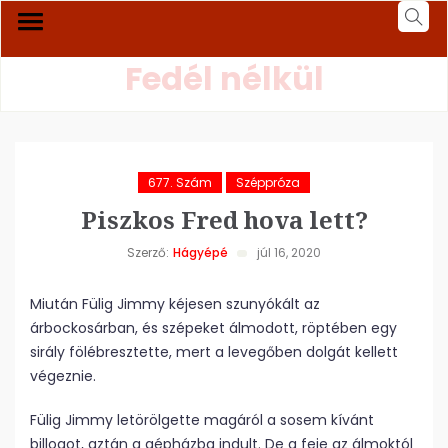
Fedél nélkül
677. Szám
Széppróza
Piszkos Fred hova lett?
Szerző:
Hágyépé
júl 16, 2020
Miután Fülig Jimmy kéjesen szunyókált az
árbockosárban, és szépeket álmodott, röptében egy
sirály fölébresztette, mert a levegőben dolgát kellett
végeznie.
Fülig Jimmy letörölgette magáról a sosem kívánt
billogot, aztán a gépházba indult. De a feje az álmoktól