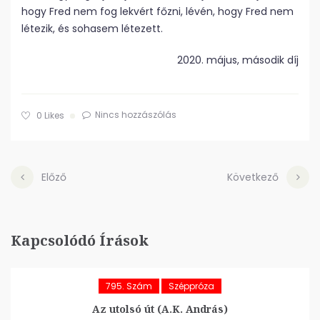
hogy Fred nem fog lekvért főzni, lévén, hogy Fred nem
létezik, és sohasem létezett.
2020. május, második díj
Nincs hozzászólás
0
Likes
Előző
Következő
Kapcsolódó Írások
795. Szám
Széppróza
Az utolsó út (A.K. András)