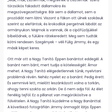
„Mák, mák, Esztermák, megtelnek a ciszternák” szerű
törzsökös fakadott dallamokra és
megszövegezettségre. Bár sem a dallamot, sem a
prozódiát nem látni. Viszont a fákon ott ülnek szokásuk
szerint az elefántok, és krokodilok pergetnek labdát az
ormányukon. Majmok is vannak, ők a cipőfűzőjükkel
bíbelődnek, a fülükre rátekeredett. Meg sem tudták
kötni rendesen. Szegények – véli Fülig Jimmy, és egy
másik képet keres.
Ott már ott a Nagy Tanító. Éppen banántot eddegél. A
banánt nem bánt, mert tudja a kötelességét: Ámor
mehet. A Nagy Tanító elégedetlennek tűnik, nyelvtani
problémái révén. Nehéz nyelet ez a banánt. Pedig érett.
És semmivé lett, mielőtt leszánkázott volna a torkán,
ahogy tenni szokta az orkán. De ő nem adja föl. Az élet
fenékig tejföl. Ez a pillanat van megörökösítve a
fölvételen. A Nagy Tanító küzdelme a Nagy Banánttal.
A következő fotográfián Jimmy önmagát látja. Éppen