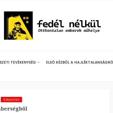
SZETI TEVÉKENYSÉG
ELSŐ KÉZBŐL A HAJLÉKTALANSÁGRÓ
Széppróza
mberségből