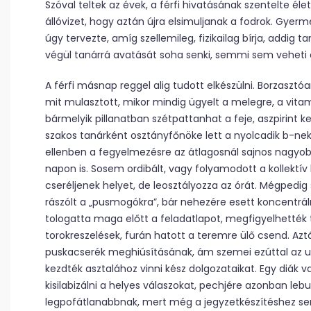
Szóval teltek az évek, a férfi hivatásának szentelte éle
állóvizet, hogy aztán újra elsimuljanak a fodrok. Gyermek
úgy tervezte, amíg szellemileg, fizikai­lag bírja, addig t
végül tanárrá avatását soha senki, semmi sem veheti el
A férfi másnap reggel alig tudott elkészülni. Borzasztóa
mit mulasztott, mikor mindig ügyelt a melegre, a vita
bármelyik pillanatban szétpattanhat a feje, aszpirint k
szakos tanárként osztányfőnöke lett a nyolcadik b-ne
ellenben a fegyelmezésre az átlagosnál sajnos nagyobb
napon is. Sosem ordibált, vagy folyamodott a kollektív 
cseréljenek helyet, de leosztályozza az órát. Mégpedig
rászólt a „pusmogókra”, bár nehezére esett koncentráln
tologatta maga előtt a feladatlapot, megfigyelhették 
torokreszelések, furán hatott a teremre ülő csend. Azt
puskacserék meghiúsításának, ám szemei ezúttal az ud
kezdték asztalához vinni kész dolgozataikat. Egy diák
kisilabizálni a helyes válaszokat, pechjére azonban leb
legpofátlanabbnak, mert még a jegyzetkészítéshez se