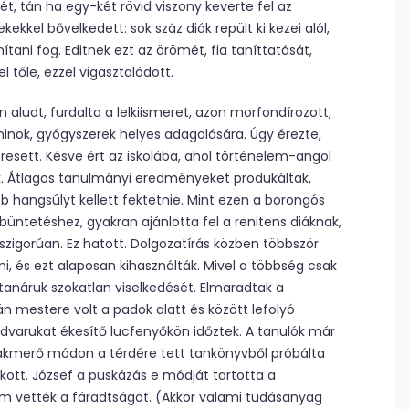
tét, tán ha egy-két rövid viszony keverte fel az
ekkel bővelkedett: sok száz diák repült ki kezei alól,
anítani fog. Editnek ezt az örömét, fia taníttatását,
 tőle, ezzel vigasztalódott.
n aludt, furdalta a lelkiismeret, azon morfondírozott,
minok, gyógyszerek helyes adagolására. Úgy érezte,
eresett. Késve ért az iskolába, ahol történelem-angol
k. Átlagos tanulmányi eredményeket produkáltak,
 hangsúlyt kellett fektetnie. Mint ezen a borongós
büntetéshez, gyakran ajánlotta fel a renitens diáknak,
 szigorúan. Ez hatott. Dolgozatírás közben többször
i, és ezt alaposan kihasználták. Mivel a többség csak
tanáruk szokatlan viselkedését. Elmaradtak a
án mestere volt a padok alatt és között lefolyó
varukat ékesítő lucfenyőkön időztek. A tanulók már
 vakmerő módon a térdére tett tankönyvből próbálta
ukott. József a puskázás e módját tartotta a
m vették a fáradtságot. (Akkor valami tudásanyag