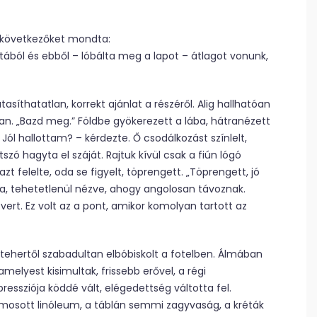
a következőket mondta:
atából és ebből – lóbálta meg a lapot – átlagot vonunk,
asíthatatlan, korrekt ajánlat a részéről. Alig hallhatóan
an. „Bazd meg.” Földbe gyökerezett a lába, hátranézett
Jól hallottam? – kérdezte. Ő csodálkozást színlelt,
szó hagyta el száját. Rajtuk kívül csak a fiún lógó
t felelte, oda se figyelt, töprengett. „Töprengett, jó
ta, tehetetlenül nézve, ahogy angolosan távoznak.
vert. Ez volt az a pont, amikor komolyan tartott az
 tehertől szabadultan elbóbiskolt a fotelben. Álmában
melyest kisimultak, frissebb erővel, a régi
ressziója köddé vált, elégedettség váltotta fel.
lmosott linóleum, a táblán semmi zagyvaság, a kréták