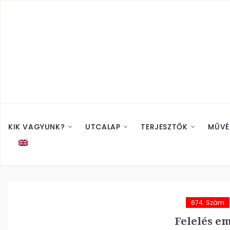
KIK VAGYUNK?
UTCALAP
TERJESZTŐK
MŰVÉ
674. Szám
Felelés e