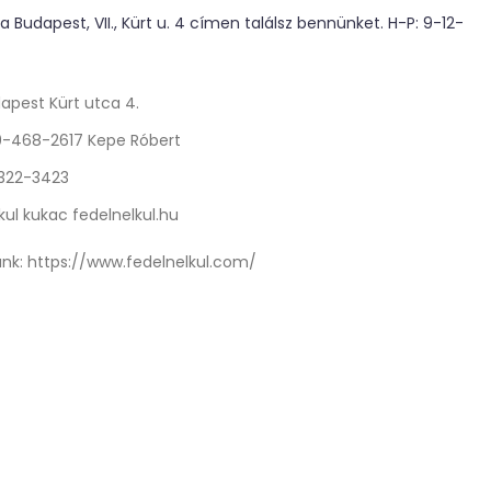
 Budapest, VII., Kürt u. 4 címen találsz bennünket. H-P: 9-12-
apest Kürt utca 4.
0-468-2617 Kepe Róbert
 322-3423
kul kukac fedelnelkul.hu
nk:
https://www.fedelnelkul.com/