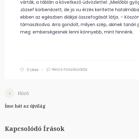
várták, a táblán a következő üdvözlettel: „Mielőbbi gy
József körbenézett, de ja vu érzés kerítette hatalmába,
ebben az egészben diákjai összefogását látja. – Köszön
támaszkodva. Arra gondolt, milyen szép, akinek tanári p
meg: emberségesnek lenni könnyebb, mint hinnénk.
Nincs hozzászólás
0
Likes
Előző
Íme hát az újvilág
Kapcsolódó Írások