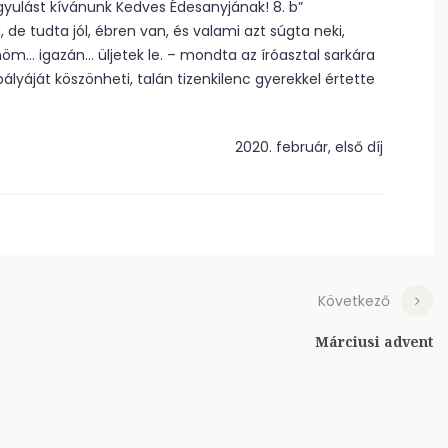
ógyulást kívánunk Kedves Édesanyjának! 8. b”
 de tudta jól, ébren van, és valami azt súgta neki,
öm… igazán… üljetek le. – mondta az íróasztal sarkára
ályáját köszönheti, talán tizenkilenc gyerekkel értette
2020. február, első díj
Következő
Márciusi advent