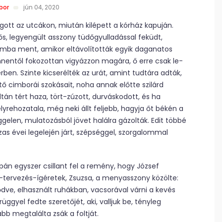
bor
jún 04, 2020
ngott az utcákon, miután kilépett a kórház kapuján.
dős, legyengült asszony tüdőgyulladással feküdt,
ámba ment, amikor eltávolították egyik daganatos
nnentől fokozottan vigyázzon magára, ő erre csak le­
erben. Szinte kicserélték az urát, amint tudtára adták,
ő cimborái szokásait, noha annak előtte szilárd
ltán tért haza, tört-zúzott, durváskodott, és ha
lyrehozatala, még neki állt feljebb, hagyja őt békén a
eggelen, mulatozásból jövet halálra gázolták. Edit többé
as évei legelején járt, szépséggel, szorgalommal
pán egyszer csillant fel a remény, hogy József
-tervezés-ígéretek, Zsuzsa, a menyasszony közölte:
dve, elhasznált ruhákban, vacsorával várni a kevés
üggyel fedte szeretőjét, aki, valljuk be, tényleg
b megtalálta zsák a foltját.