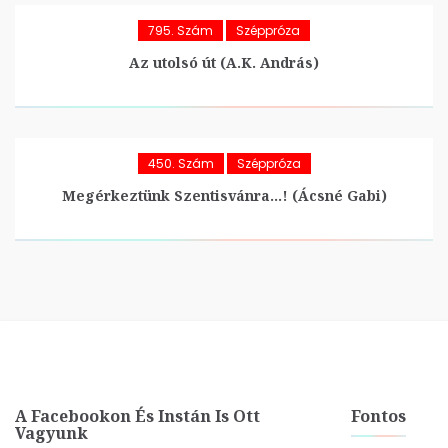
795. Szám
Széppróza
Az utolsó út (A.K. András)
450. Szám
Széppróza
Megérkeztünk Szentisvánra…! (Ácsné Gabi)
A Facebookon És Instán Is Ott
Fontos
Vagyunk