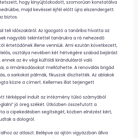
k tetszett, hogy kinyújtózkodott, szomorúan konstatálva
edrükbe, majd kevéssel éjfél előtt újra elszendergett.
z biztos.
 teli időszakáról. Az igazgató a tanáriba hívatta az
yenek nagyobb tekintettel tanárukra a rá nehezedő
 értetődőnek illene venniük. Ami ezután következett,
elős, osztálya nevében két hétvégére szabad bejárást
ennek az év végi külföldi kirándulásról való
ársai, a rimánkodásokat mellőzhette. A renoválás brigád
s, a sarkokat pálmák, fikuszok díszítették. Az ablakok
gta közre a címert. Kellemes illat terjengett
ott térképpel indult az intézmény túlsó szárnyából
glalni” jó öreg székét. Útközben összefutott a
tta a cipekedésben segítségét, közben elnézést kért,
udtak a dologról.
alhoz az atlaszt. Belépve az ajtón vigyázzban állva