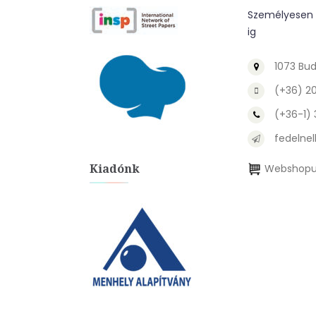
Személyesen a
ig
1073 Bud
(+36) 2
(+36-1)
fedelnel
Kiadónk
Webshopu