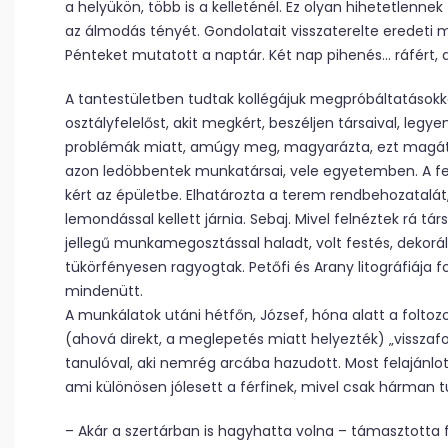
a helyükön, több is a kelleténél. Ez olyan hihetetlenne
az álmodás tényét. Gondolatait visszaterelte eredeti m
Pénteket mutatott a naptár. Két nap pihenés… ráfért, a
A tantestületben tudtak kollégájuk megpróbáltatásokkal
osztályfelelőst, akit megkért, beszéljen társaival, leg
problémák miatt, amúgy meg, magyarázta, ezt magától
azon ledöbbentek munkatársai, vele egyetemben. A fel
kért az épületbe. Elhatározta a terem rendbehozatalát, 
lemondással kellett járnia. Sebaj. Mivel felnéztek rá t
jellegű munkamegosztással haladt, volt festés, dekorálá
tükörfényesen ragyogtak. Petőfi és Arany litográfiája fo
mindenütt.
A munkálatok utáni hétfőn, József, hóna alatt a foltoz
(ahová direkt, a meglepetés miatt helyezték) „visszafo
tanulóval, aki nemrég arcába hazudott. Most felajánlo
ami különösen jólesett a férfinek, mivel csak hárman t
– Akár a szertárban is hagyhatta volna – támasztotta f