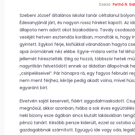
Szerző:
Pethő N. Gá
Szebeni József általános iskolai tanár céltalanul bolyo
Édesanyjánál járt, és nagyon rossz híreket kapott. Az i
állapota nem adott okot bizakodásra. Tavaly csodasz
veséjét hetven esztendős korában, mondták is, hogy i
gyin­tett. Egykori férje, kisfiúkkal várandósan hagyta cs
apai örömöknek néz elébe. Egyre-másra vette fel léhűt
jellemét híresztelték. Elég az hozzá, többször hetek mú
nagyritkán felvetődött ennek az áldatlan állapotnak he
„csiripeléseivel”. Pár hónapra rá, egy fagyos februári r
nem ment férjhez, kérője pedig akadt volna, mivel húsz
egyaránt bírt.
Elvetvén saját keserveit, fiáért aggodalmaskodott. Csu
megnősül, akkor azonban, hiába a sok éves együttélés
neki bizony esze ágában sincs kiutalt lakásokban tengő
pénzű tanárt. Később persze kiderült, ezzel az ostoba ür
gazdagabbnak számított. Együgyű ide vagy oda, legaláb