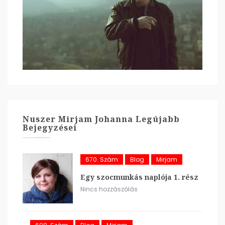
Nuszer Mirjam Johanna Legújabb
Bejegyzései
670. Szám
Blog
Mirjam
Egy szocmunkás naplója 1. rész
Nincs hozzászólás