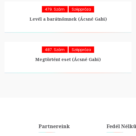
479. Szám
Széppróza
Levél a barátnőmnek (Ácsné Gabi)
487. Szám
Széppróza
Megtörtént eset (Ácsné Gabi)
Partnereink
Fedél Nélkü