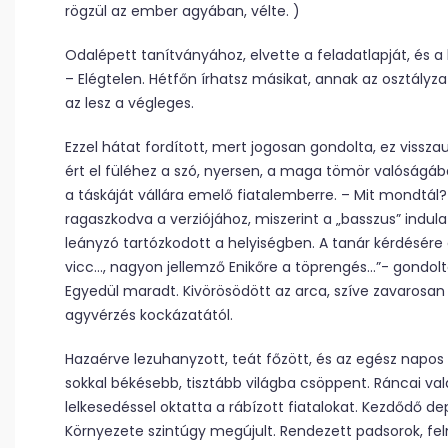
rögzül az ember agyában, vélte. )
Odalépett tanítványához, elvette a feladatlapját, és 
– Elégtelen. Hétfőn írhatsz másikat, annak az osztályz
az lesz a végleges.
Ezzel hátat fordított, mert jogosan gondolta, ez visszaut
ért el füléhez a szó, nyersen, a maga tömör valóságáb
a táskáját vállára emelő fiatalemberre. – Mit mondtál? 
ragaszkodva a verziójához, miszerint a „basszus” indulat
leányzó tartózkodott a helyiségben. A tanár kérdésére az
vicc…, nagyon jellemző Enikőre a töprengés…”- gondol
Egyedül maradt. Kivörösödött az arca, szíve zavarosan 
agyvérzés kockázatától.
Hazaérve lezuhanyzott, teát főzött, és az egész napos
sokkal békésebb, tisztább világba csöppent. Ráncai vala
lelkesedéssel oktatta a rábízott fiatalokat. Kezdődő dep
Környezete szintúgy megújult. Rendezett padsorok, fe