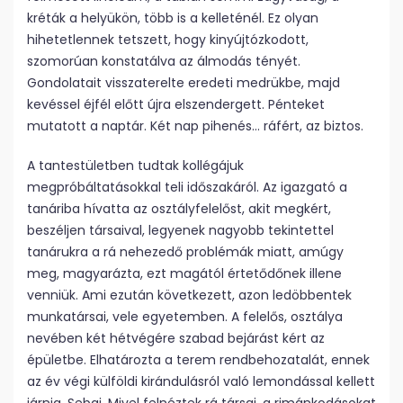
kréták a helyükön, több is a kelleténél. Ez olyan
hihetetlennek tetszett, hogy kinyújtózkodott,
szomorúan konstatálva az álmodás tényét.
Gondolatait visszaterelte eredeti medrükbe, majd
kevéssel éjfél előtt újra elszendergett. Pénteket
mutatott a naptár. Két nap pihenés… ráfért, az biztos.
A tantestületben tudtak kollégájuk
megpróbáltatásokkal teli időszakáról. Az igazgató a
tanáriba hívatta az osztályfelelőst, akit megkért,
beszéljen társaival, legyenek nagyobb tekintettel
tanárukra a rá nehezedő problémák miatt, amúgy
meg, magyarázta, ezt magától értetődőnek illene
venniük. Ami ezután következett, azon ledöbbentek
munkatársai, vele egyetemben. A felelős, osztálya
nevében két hétvégére szabad bejárást kért az
épületbe. Elhatározta a terem rendbehozatalát, ennek
az év végi külföldi kirándulásról való lemondással kellett