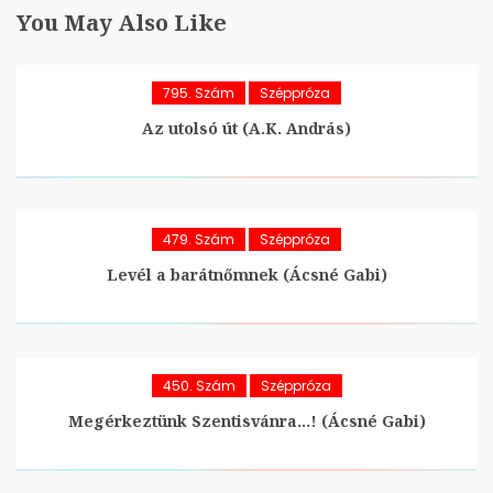
You May Also Like
795. Szám
Széppróza
Az utolsó út (A.K. András)
479. Szám
Széppróza
Levél a barátnőmnek (Ácsné Gabi)
450. Szám
Széppróza
Megérkeztünk Szentisvánra…! (Ácsné Gabi)