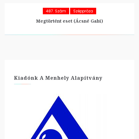
487. Szám
Széppróza
Megtörtént eset (Ácsné Gabi)
Kiadónk A Menhely Alapítvány