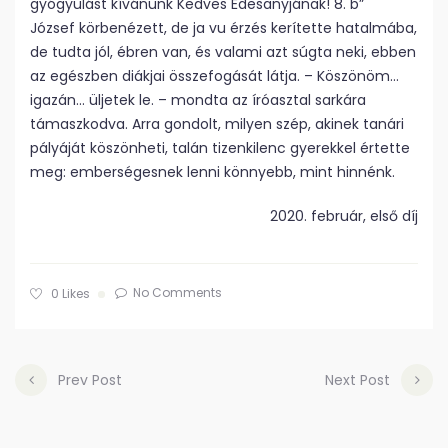
gyógyulást kívánunk Kedves Édesanyjának! 8. b”
József körbenézett, de ja vu érzés kerítette hatalmába,
de tudta jól, ébren van, és valami azt súgta neki, ebben
az egészben diákjai összefogását látja. – Köszönöm…
igazán… üljetek le. – mondta az íróasztal sarkára
támaszkodva. Arra gondolt, milyen szép, akinek tanári
pályáját köszönheti, talán tizenkilenc gyerekkel értette
meg: emberségesnek lenni könnyebb, mint hinnénk.
2020. február, első díj
No Comments
0
Likes
Prev Post
Next Post