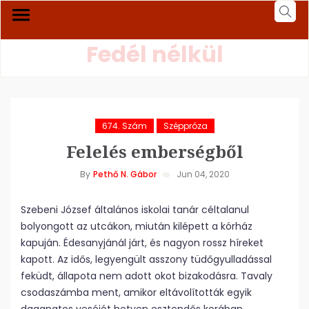
Fedél nélkül
674. Szám
Széppróza
Felelés emberségből
By
Pethő N. Gábor
Jun 04, 2020
Szebeni József általános iskolai tanár céltalanul
bolyongott az utcákon, miután kilépett a kórház
kapuján. Édesanyjánál járt, és nagyon rossz híreket
kapott. Az idős, legyengült asszony tüdőgyulladással
feküdt, állapota nem adott okot bizakodásra. Tavaly
csodaszámba ment, amikor eltávolították egyik