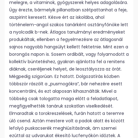
melegre, a vitaminok, gyógyszerek helyes adagolására.
Úgy érezte, bármelyik pillanatban szétpattanhat a feje,
aszpirint keresett. Késve ért az iskolába, ahol
történelem-angol szakos tanárként osztányfőnöke lett
a nyolcadik b-nek. Átlagos tanulmányi eredményeket
produkáltak, ellenben a fegyelmezésre az átlagosnál
sajnos nagyobb hangsúlyt kellett fektetnie. Mint ezen a
borongós napon is. Sosem ordibált, vagy folyamodott a
kollektív büntetéshez, gyakran ajánlotta fel a renitens
diáknak, cseréljenek helyet, de leosztályozza az órát.
Mégpedig szigorúan. Ez hatott. Dolgozatírás közben
többször rászólt a „pusmogókra”, bár nehezére esett
koncentrálni, és ezt alaposan kihasználták. Mivel a
többség csak tologatta maga előtt a feladatlapot,
megfigyelhették tanáruk szokatlan viselkedését.
Elmaradtak a torokreszelések, furán hatott a teremre
ülő csend. Aztán mestere volt a padok alatt és között
lefolyó puskacserék meghiúsításának, ám szemei
ezúttal az udvarukat ékesítő lucfenyőkön időztek. A