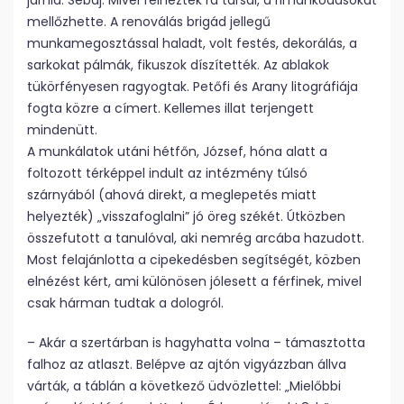
járnia. Sebaj. Mivel felnéztek rá társai, a rimánkodásokat
mellőzhette. A renoválás brigád jellegű
munkamegosztással haladt, volt festés, dekorálás, a
sarkokat pálmák, fikuszok díszítették. Az ablakok
tükörfényesen ragyogtak. Petőfi és Arany litográfiája
fogta közre a címert. Kellemes illat terjengett
mindenütt.
A munkálatok utáni hétfőn, József, hóna alatt a
foltozott térképpel indult az intézmény túlsó
szárnyából (ahová direkt, a meglepetés miatt
helyezték) „visszafoglalni” jó öreg székét. Útközben
összefutott a tanulóval, aki nemrég arcába hazudott.
Most felajánlotta a cipekedésben segítségét, közben
elnézést kért, ami különösen jólesett a férfinek, mivel
csak hárman tudtak a dologról.
– Akár a szertárban is hagyhatta volna – támasztotta
falhoz az atlaszt. Belépve az ajtón vigyázzban állva
várták, a táblán a következő üdvözlettel: „Mielőbbi