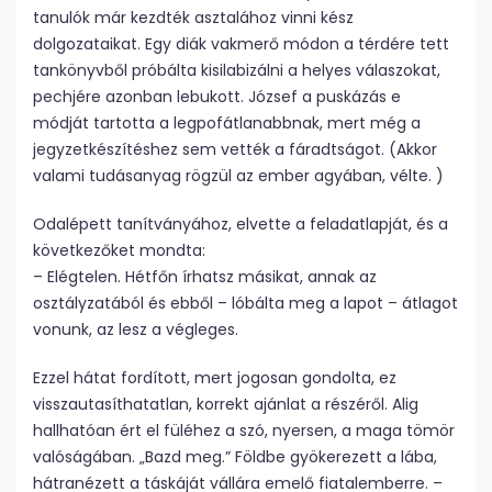
tanulók már kezdték asztalához vinni kész
dolgozataikat. Egy diák vakmerő módon a térdére tett
tankönyvből próbálta kisilabizálni a helyes válaszokat,
pechjére azonban lebukott. József a puskázás e
módját tartotta a legpofátlanabbnak, mert még a
jegyzetkészítéshez sem vették a fáradtságot. (Akkor
valami tudásanyag rögzül az ember agyában, vélte. )
Odalépett tanítványához, elvette a feladatlapját, és a
következőket mondta:
– Elégtelen. Hétfőn írhatsz másikat, annak az
osztályzatából és ebből – lóbálta meg a lapot – átlagot
vonunk, az lesz a végleges.
Ezzel hátat fordított, mert jogosan gondolta, ez
visszautasíthatatlan, korrekt ajánlat a részéről. Alig
hallhatóan ért el füléhez a szó, nyersen, a maga tömör
valóságában. „Bazd meg.” Földbe gyökerezett a lába,
hátranézett a táskáját vállára emelő fiatalemberre. –