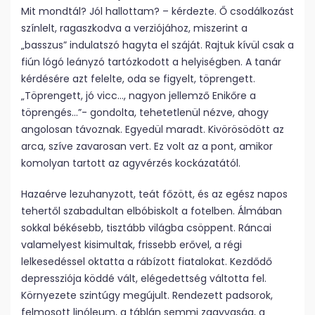
Mit mondtál? Jól hallottam? – kérdezte. Ő csodálkozást
színlelt, ragaszkodva a verziójához, miszerint a
„basszus” indulatszó hagyta el száját. Rajtuk kívül csak a
fiún lógó leányzó tartózkodott a helyiségben. A tanár
kérdésére azt felelte, oda se figyelt, töprengett.
„Töprengett, jó vicc…, nagyon jellemző Enikőre a
töprengés…”- gondolta, tehetetlenül nézve, ahogy
angolosan távoznak. Egyedül maradt. Kivörösödött az
arca, szíve zavarosan vert. Ez volt az a pont, amikor
komolyan tartott az agyvérzés kockázatától.
Hazaérve lezuhanyzott, teát főzött, és az egész napos
tehertől szabadultan elbóbiskolt a fotelben. Álmában
sokkal békésebb, tisztább világba csöppent. Ráncai
valamelyest kisimultak, frissebb erővel, a régi
lelkesedéssel oktatta a rábízott fiatalokat. Kezdődő
depressziója köddé vált, elégedettség váltotta fel.
Környezete szintúgy megújult. Rendezett padsorok,
felmosott linóleum, a táblán semmi zagyvaság, a