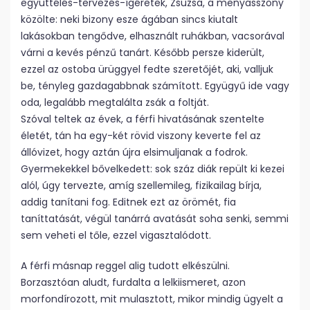
együttélés-tervezés-ígéretek, Zsuzsa, a menyasszony
közölte: neki bizony esze ágában sincs kiutalt
lakásokban tengődve, elhasznált ruhákban, vacsorával
várni a kevés pénzű tanárt. Később persze kiderült,
ezzel az ostoba ürüggyel fedte szeretőjét, aki, valljuk
be, tényleg gazdagabbnak számított. Együgyű ide vagy
oda, legalább megtalálta zsák a foltját.
Szóval teltek az évek, a férfi hivatásának szentelte
életét, tán ha egy-két rövid viszony keverte fel az
állóvizet, hogy aztán újra elsimuljanak a fodrok.
Gyermekekkel bővelkedett: sok száz diák repült ki kezei
alól, úgy tervezte, amíg szellemileg, fizikai­lag bírja,
addig tanítani fog. Editnek ezt az örömét, fia
taníttatását, végül tanárrá avatását soha senki, semmi
sem veheti el tőle, ezzel vigasztalódott.
A férfi másnap reggel alig tudott elkészülni.
Borzasztóan aludt, furdalta a lelkiismeret, azon
morfondírozott, mit mulasztott, mikor mindig ügyelt a