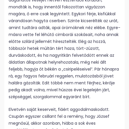
daganatos veséjét hetven esztendős korában,
mondták is, hogy innentől fokozottan vigyázzon
magára, ő erre csak le­gyin­tett. Egykori férje, kisfiúkkal
várandósan hagyta cserben. Szinte kicserélték az urát,
amint tudtára adták, apai örömöknek néz elébe. Egyre-
másra vette fel léhűtő cimborái szokásait, noha annak
előtte szilárd jellemét híresztelték. Elég az hozzá,
többször hetek múltán tért haza, tört-zúzott,
durváskodott, és ha nagyritkán felvetődött ennek az
áldatlan állapotnak helyrehozatala, még neki állt
feljebb, hagyja őt békén a „csiripeléseivel”. Pár hónapra
rá, egy fagyos februári reggelen, mulatozásból jövet
halálra gázolták. Edit többé nem ment férjhez, kérője
pedig akadt volna, mivel húszas évei legelején járt,
szépséggel, szorgalommal egyaránt bírt.
Elvetvén saját keserveit, fiáért aggodalmaskodott.
Csupán egyszer csillant fel a remény, hogy József
megnősül, akkor azonban, hiába a sok éves