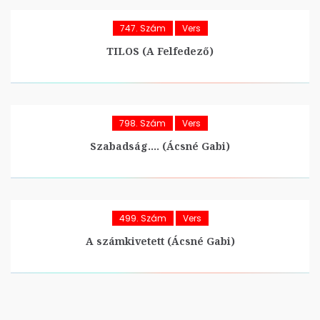
747. Szám
Vers
TILOS (A Felfedező)
798. Szám
Vers
Szabadság…. (Ácsné Gabi)
499. Szám
Vers
A számkivetett (Ácsné Gabi)