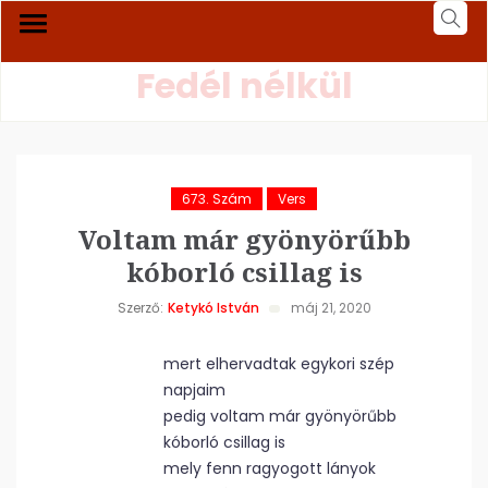
Fedél nélkül
673. Szám
Vers
Voltam már gyönyörűbb
kóborló csillag is
Szerző:
Ketykó István
máj 21, 2020
mert elhervadtak egykori szép
napjaim
pedig voltam már gyönyörűbb
kóborló csillag is
mely fenn ragyogott lányok