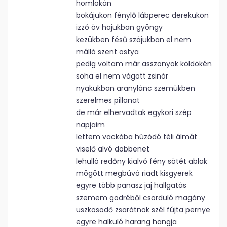
homlokán
bokájukon fénylő lábperec derekukon
izzó öv hajukban gyöngy
kezükben fésű szájukban el nem
málló szent ostya
pedig voltam már asszonyok köldökén
soha el nem vágott zsinór
nyakukban aranylánc szemükben
szerelmes pillanat
de már elhervadtak egykori szép
napjaim
lettem vackába húzódó téli álmát
viselő alvó döbbenet
lehulló redőny kialvó fény sötét ablak
mögött megbúvó riadt kisgyerek
egyre több panasz jaj hallgatás
szemem gödréből csorduló magány
üszkösödő zsarátnok szél fújta pernye
egyre halkuló harang hangja