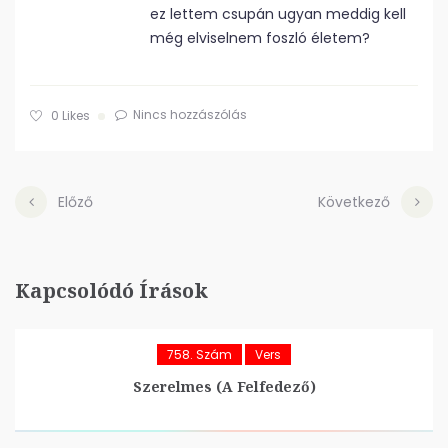
ez lettem csupán ugyan meddig kell
még elviselnem foszló életem?
Nincs hozzászólás
0
Likes
Előző
Következő
Kapcsolódó Írások
758. Szám
Vers
Szerelmes (A Felfedező)