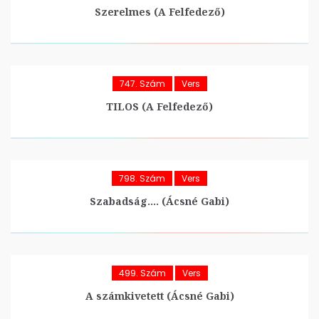
Szerelmes (A Felfedező)
747. Szám
Vers
TILOS (A Felfedező)
798. Szám
Vers
Szabadság…. (Ácsné Gabi)
499. Szám
Vers
A számkivetett (Ácsné Gabi)