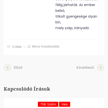
félig járhatók. Az ember
belső,
titkolt gyengesége olyan
kín,
mely szép, irányadó.
Nincs hozzászólás
0
Likes
Előző
Következő
Kapcsolódó Írások
758. Szám
Vers