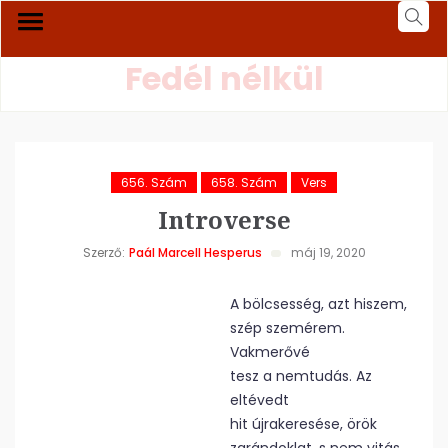
Fedél nélkül
656. Szám
658. Szám
Vers
Introverse
Szerző:
Paál Marcell Hesperus
máj 19, 2020
A bölcsesség, azt hiszem,
szép szemérem.
Vakmerővé
tesz a nemtudás. Az
eltévedt
hit újrakeresése, örök