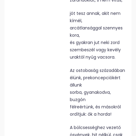
zarándoklat, s nem vitás,
jót tesz annak, akit nem
kímél,
arcátlansággal szennyes
kora,
és gyakran jut neki zord
szembeszél vagy kevély
uraktól nyűg vacsora.
Az ostobaság századában
élünk, prekoncepciókért
állunk
sorba, gyanakodva,
buzgón
félreértünk, és másokról
ordítjuk: ők a horda!
A bölcsességhez vezető
ösvények, hit nélkül, csak