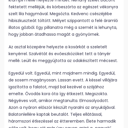
krumpli mellé helyezte mindet. Néhány szelet bacont
fektetett melléjük, és körbeszórta az egészet vékonyra
szelt lila hagymával. Megsózta. Kedvenc csészéjébe
hibiszkuszteát töltött. Mélyet szippantott a felé áramló
illatos gőzből. Egy pillanatra még a szemét is lehunyta,
hogy jobban átadhassa magát a gyönyörnek.
Az asztal közepére helyezte a kosárkát a szeletelt
kenyérrel. Szalvétát és evőeszközöket tett a tányér
mellé. Leült és meggyújtotta az odakészített mécsest.
Egyedül volt. Egyedül, mint majdnem mindig. Egyedül,
de sosem magányosan. Lassan evett. A késsel villájára
igazította a falatot, majd bal kezével a szájához
emelte. Óvodás kora óta így étkezett. Megszokta.
Négyéves volt, amikor megtanulta. Elmosolyodott.
Azon a nyáron először készült nyaralni az anyukájával.
Balatonlellére kaptak beutalót. Teljes ellátással,
háromszori étkezéssel az étteremben. Élete harmadik