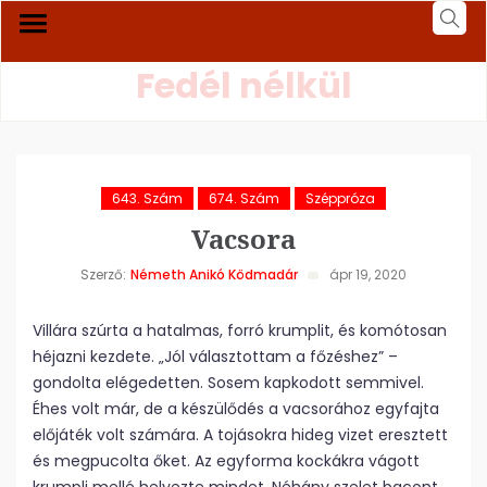
Fedél nélkül
643. Szám
674. Szám
Széppróza
Vacsora
Szerző:
Németh Anikó Ködmadár
ápr 19, 2020
Villára szúrta a hatalmas, forró krumplit, és komótosan
héjazni kezdete. „Jól választottam a főzéshez” –
gondolta elégedetten. Sosem kapkodott semmivel.
Éhes volt már, de a készülődés a vacsorához egyfajta
előjáték volt számára. A tojásokra hideg vizet eresztett
és megpucolta őket. Az egyforma kockákra vágott