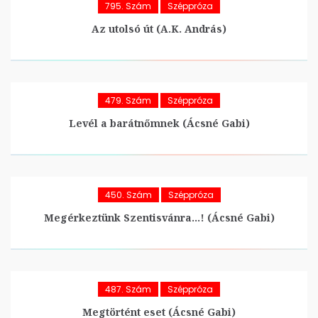
795. Szám
Széppróza
Az utolsó út (A.K. András)
479. Szám
Széppróza
Levél a barátnőmnek (Ácsné Gabi)
450. Szám
Széppróza
Megérkeztünk Szentisvánra…! (Ácsné Gabi)
487. Szám
Széppróza
Megtörtént eset (Ácsné Gabi)