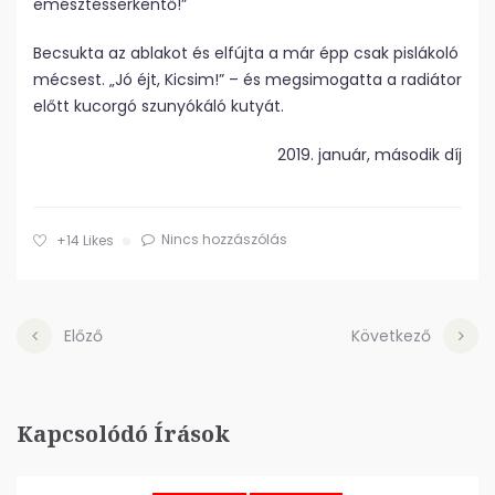
emésztésserkentő!”
Becsukta az ablakot és elfújta a már épp csak pislákoló
mécsest. „Jó éjt, Kicsim!” – és megsimogatta a radiátor
előtt kucorgó szunyókáló kutyát.
2019. január, második díj
Nincs hozzászólás
+14
Likes
Előző
Következő
Kapcsolódó Írások