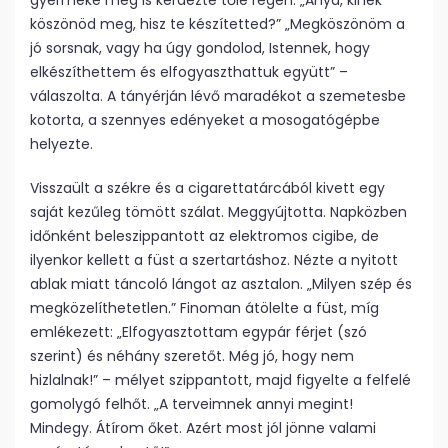
gyermeke meg is kérdezte tőle régen: „Anya, kinek
köszönöd meg, hisz te készítetted?” „Megköszönöm a
jó sorsnak, vagy ha úgy gondolod, Istennek, hogy
elkészíthettem és elfogyaszthattuk együtt” –
válaszolta. A tányérján lévő maradékot a szemetesbe
kotorta, a szennyes edényeket a mosogatógépbe
helyezte.
Visszaült a székre és a cigarettatárcából kivett egy
saját kezűleg tömött szálat. Meggyújtotta. Napközben
időnként beleszippantott az elektromos cigibe, de
ilyenkor kellett a füst a szertartáshoz. Nézte a nyitott
ablak miatt táncoló lángot az asztalon. „Milyen szép és
megközelíthetetlen.” Finoman átölelte a füst, míg
emlékezett: „Elfogyasztottam egypár férjet (szó
szerint) és néhány szeretőt. Még jó, hogy nem
hizlalnak!” – mélyet szippantott, majd figyelte a felfelé
gomolygó felhőt. „A terveimnek annyi megint!
Mindegy. Átírom őket. Azért most jól jönne valami