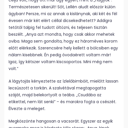
célja volt, hogy ott már úgy egyen, mint a „nagyok”.
Természetesen sikerült! Sőt, Lellén aludt először külön
ágyban! Persze, mi az annak a kislánynak, aki két és fél
évesen már két elért céllal dicsekedhetett? Addigra
tetőtől talpig fel tudott öltözni, és teljesen tisztán
beszélt. „Anya azt mondta, hogy csak akkor mehetek
oviba. Maga sem gondolta, hogy ez hároméves korom
előtt elérkezik. Szerencsére hely kellett a bölcsiben egy
nálam kisebbnek. Én pedig óvodaérett voltam már!
Igaz, így kétszer voltam kiscsoportos. Mini még nem
volt.”
A lágytojás kényeztette az ízlelőbimbóit, mielőtt lassan
lecsúszott a torkán. A szalvétával megtapogatta
száját, majd belekortyolt a teába. „Csudába az
etikettel, nem lát senki” – és marokra fogta a csészét.
Élvezte a meleget.
Megköszönte hangosan a vacsorát. Egyszer az egyik