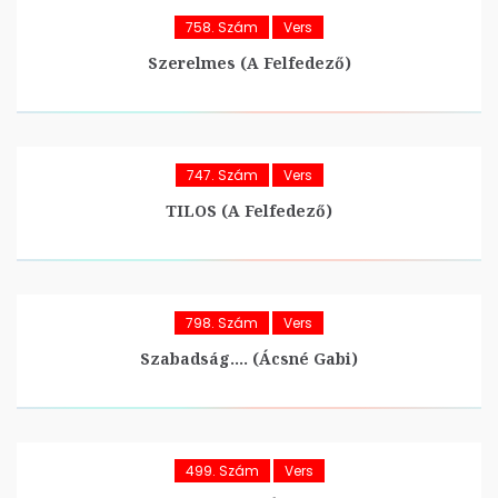
758. Szám
Vers
Szerelmes (A Felfedező)
747. Szám
Vers
TILOS (A Felfedező)
798. Szám
Vers
Szabadság…. (Ácsné Gabi)
499. Szám
Vers