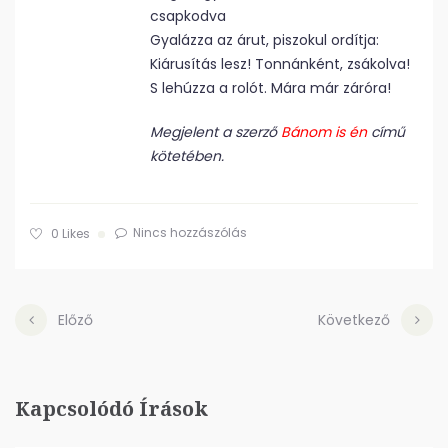
csapkodva
Gyalázza az árut, piszokul ordítja:
Kiárusítás lesz! Tonnánként, zsákolva!
S lehúzza a rolót. Mára már záróra!
Megjelent a szerző
Bánom is én
című
kötetében.
Nincs hozzászólás
0
Likes
Előző
Következő
Kapcsolódó Írások