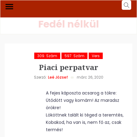
Fedél nélkül
309. Szám
597. Szám
Vers
Piaci perpatvar
Szerző:
Leé József
márc 26, 2020
A fejes káposzta acsarog a tökre:
Ütődött vagy komám! Az maradsz
örökre!
Lököttnek talált ki téged a teremtés,
Kobakod, ha van is, nem fő az, csak
termés!