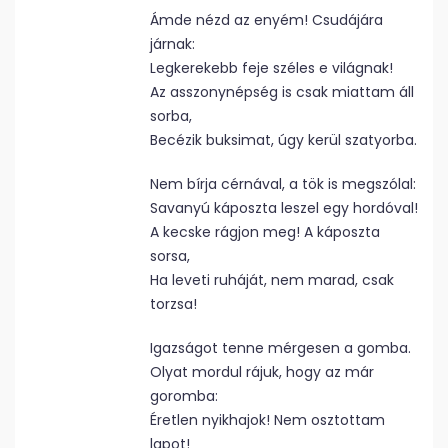
Ámde nézd az enyém! Csudájára
járnak:
Legkerekebb feje széles e világnak!
Az asszonynépség is csak miattam áll
sorba,
Becézik buksimat, úgy kerül szatyorba.
Nem bírja cérnával, a tök is megszólal:
Savanyú káposzta leszel egy hordóval!
A kecske rágjon meg! A káposzta
sorsa,
Ha leveti ruháját, nem marad, csak
torzsa!
Igazságot tenne mérgesen a gomba.
Olyat mordul rájuk, hogy az már
goromba:
Éretlen nyikhajok! Nem osztottam
lapot!