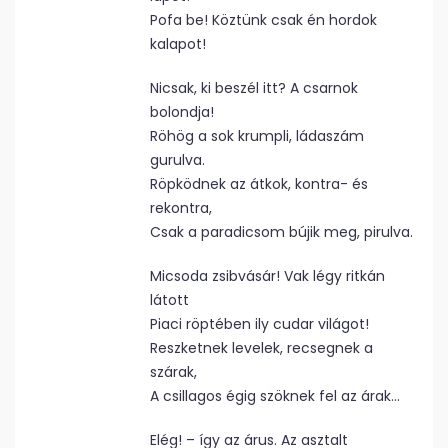
Pofa be! Köztünk csak én hordok
kalapot!
Nicsak, ki beszél itt? A csarnok
bolondja!
Röhög a sok krumpli, ládaszám
gurulva.
Röpködnek az átkok, kontra- és
rekontra,
Csak a paradicsom bújik meg, pirulva.
Micsoda zsibvásár! Vak légy ritkán
látott
Piaci röptében ily cudar világot!
Reszketnek levelek, recsegnek a
szárak,
A csillagos égig szöknek fel az árak…
Elég! – így az árus. Az asztalt