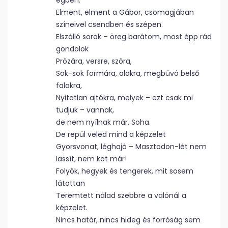
égben.
Elment, elment a Gábor, csomagjában
színeivel csendben és szépen.
Elszálló sorok – öreg barátom, most épp rád
gondolok
Prózára, versre, szóra,
Sok-sok formára, alakra, megbúvó belső
falakra,
Nyitatlan ajtókra, melyek – ezt csak mi
tudjuk – vannak,
de nem nyílnak már. Soha.
De repül veled mind a képzelet
Gyorsvonat, léghajó – Masztodon-lét nem
lassít, nem köt már!
Folyók, hegyek és tengerek, mit sosem
látottan
Teremtett nálad szebbre a valónál a
képzelet.
Nincs határ, nincs hideg és forróság sem