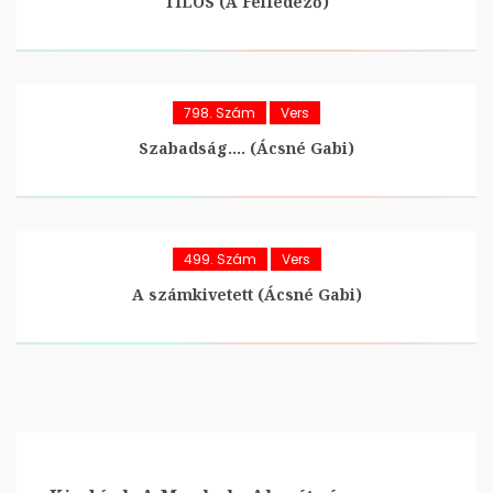
TILOS (A Felfedező)
798. Szám
Vers
Szabadság…. (Ácsné Gabi)
499. Szám
Vers
A számkivetett (Ácsné Gabi)