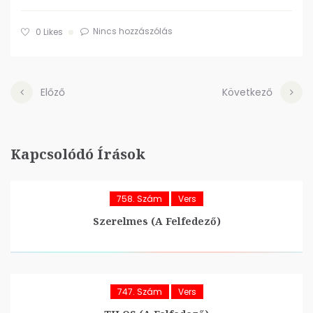
Nincs hozzászólás
0
Likes
Előző
Következő
Kapcsolódó Írások
758. Szám
Vers
Szerelmes (A Felfedező)
747. Szám
Vers