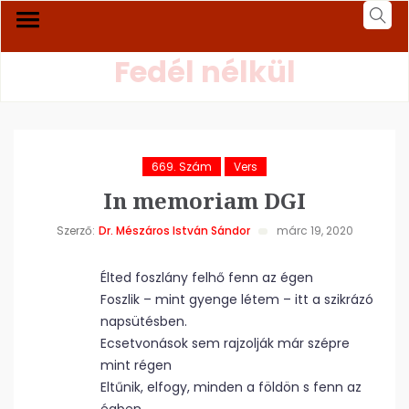
Fedél nélkül
669. Szám
Vers
In memoriam DGI
Szerző:
Dr. Mészáros István Sándor
márc 19, 2020
Élted foszlány felhő fenn az égen
Foszlik – mint gyenge létem – itt a szikrázó
napsütésben.
Ecsetvonások sem rajzolják már szépre
mint régen
Eltűnik, elfogy, minden a földön s fenn az