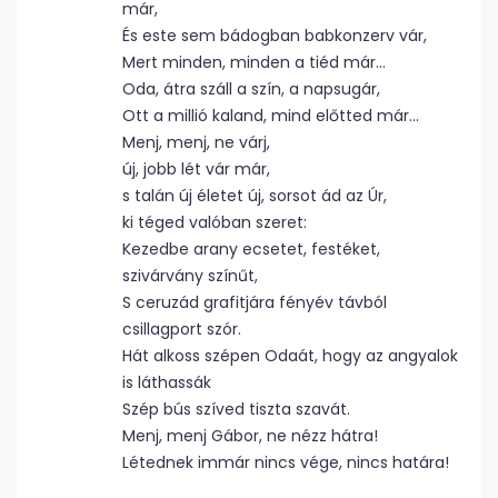
már,
És este sem bádogban babkonzerv vár,
Mert minden, minden a tiéd már…
Oda, átra száll a szín, a napsugár,
Ott a millió kaland, mind előtted már…
Menj, menj, ne várj,
új, jobb lét vár már,
s talán új életet új, sorsot ád az Úr,
ki téged valóban szeret:
Kezedbe arany ecsetet, festéket,
szivárvány színűt,
S ceruzád grafitjára fényév távból
csillagport szór.
Hát alkoss szépen Odaát, hogy az angyalok
is láthassák
Szép bús szíved tiszta szavát.
Menj, menj Gábor, ne nézz hátra!
Létednek immár nincs vége, nincs határa!