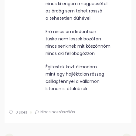
nincs ki engem megpecsétel
az ördög sem tehet rosszá
a tehetetlen dühével
Erő nincs ami ledöntsön
tüske nem leszek bozóton
nincs senkinek mit köszönnöm
nincs aki fellobogózzon
Égitestek közt álmodom
mint egy hajléktalan részeg
csillagfénnyel a vállamon
Istenen is átalnézek
Nincs hozzászólás
0
Likes