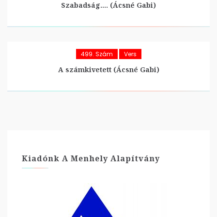
Szabadság…. (Ácsné Gabi)
499. Szám
Vers
A számkivetett (Ácsné Gabi)
Kiadónk A Menhely Alapítvány