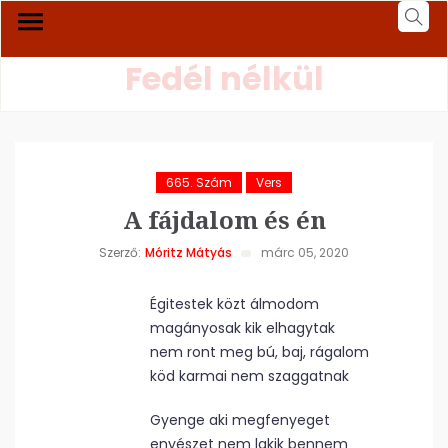
Fedél nélkül
665. Szám
Vers
A fájdalom és én
Szerző:
Móritz Mátyás
márc 05, 2020
Égitestek közt álmodom
magányosak kik elhagytak
nem ront meg bú, baj, rágalom
köd karmai nem szaggatnak
Gyenge aki megfenyeget
enyészet nem lakik bennem