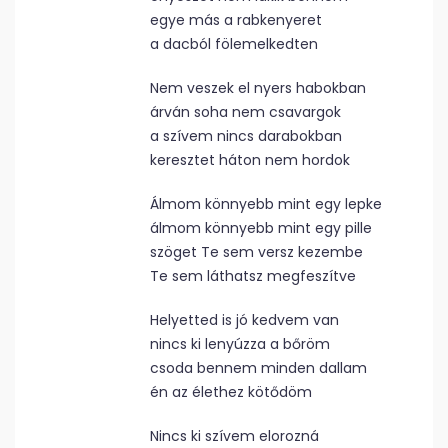
egye más a rabkenyeret
a dacból fölemelkedten
Nem veszek el nyers habokban
árván soha nem csavargok
a szívem nincs darabokban
keresztet háton nem hordok
Álmom könnyebb mint egy lepke
álmom könnyebb mint egy pille
szöget Te sem versz kezembe
Te sem láthatsz megfeszítve
Helyetted is jó kedvem van
nincs ki lenyúzza a bőröm
csoda bennem minden dallam
én az élethez kötődöm
Nincs ki szívem elorozná