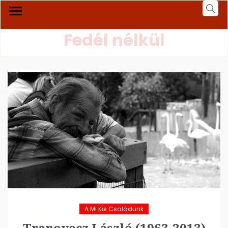
Fedél nélkül
A Mi Kis Családunk
Tranovecz László (1963-2013)