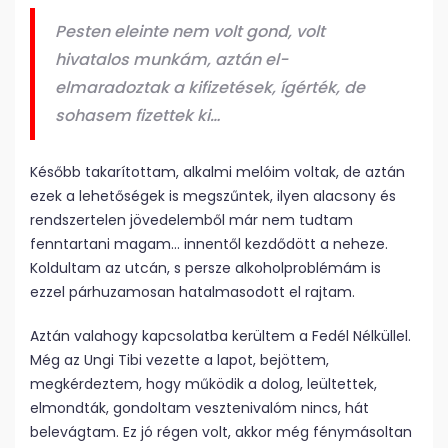
Pesten eleinte nem volt gond, volt
hivatalos munkám, aztán el-
elmaradoztak a kifizetések, ígérték, de
sohasem fizettek ki…
Később takarítottam, alkalmi melóim voltak, de aztán
ezek a lehetőségek is megszűntek, ilyen alacsony és
rendszertelen jövedelemből már nem tudtam
fenntartani magam… innentől kezdődött a neheze.
Koldultam az utcán, s persze alkoholproblémám is
ezzel párhuzamosan hatalmasodott el rajtam.
Aztán valahogy kapcsolatba kerültem a Fedél Nélküllel.
Még az Ungi Tibi vezette a lapot, bejöttem,
megkérdeztem, hogy működik a dolog, leültettek,
elmondták, gondoltam vesztenivalóm nincs, hát
belevágtam. Ez jó régen volt, akkor még fénymásoltan