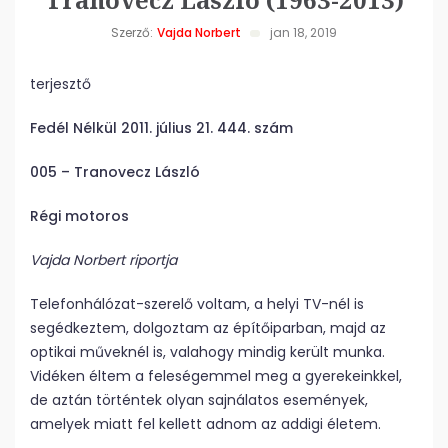
Szerző:
Vajda Norbert
jan 18, 2019
terjesztő
Fedél Nélkül 2011. július 21. 444. szám
005 – Tranovecz László
Régi motoros
Vajda Norbert riportja
Telefonhálózat-szerelő voltam, a helyi TV-nél is
segédkeztem, dolgoztam az építőiparban, majd az
optikai műveknél is, valahogy mindig került munka.
Vidéken éltem a feleségemmel meg a gyerekeinkkel,
de aztán történtek olyan sajnálatos események,
amelyek miatt fel kellett adnom az addigi életem.