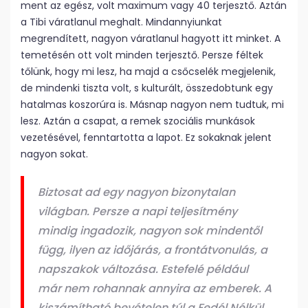
ment az egész, volt maximum vagy 40 terjesztő. Aztán
a Tibi váratlanul meghalt. Mindannyiunkat
megrendített, nagyon váratlanul hagyott itt minket. A
temetésén ott volt minden terjesztő. Persze féltek
tőlünk, hogy mi lesz, ha majd a csőcselék megjelenik,
de mindenki tiszta volt, s kulturált, összedobtunk egy
hatalmas koszorúra is. Másnap nagyon nem tudtuk, mi
lesz. Aztán a csapat, a remek szociális munkások
vezetésével, fenntartotta a lapot. Ez sokaknak jelent
nagyon sokat.
Biztosat ad egy nagyon bizonytalan
világban. Persze a napi teljesítmény
mindig ingadozik, nagyon sok mindentől
függ, ilyen az időjárás, a frontátvonulás, a
napszakok változása. Estefelé például
már nem rohannak annyira az emberek. A
kiszámítható bevételen túl a Fedél Nélkül