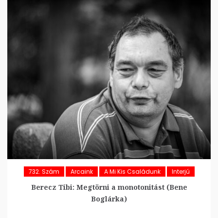
732. Szám
Arcaink
A Mi Kis Családunk
Interjú
Berecz Tibi: Megtörni a monotonitást (Bene
Boglárka)