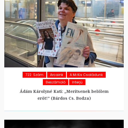
722. Szám
Arcaink
A Mi Kis Családunk
Beszámoló
Interjú
Ádám Károlyné Kati: „Merítsenek belőlem
erőt!” (Bárdos Cs. Bodza)