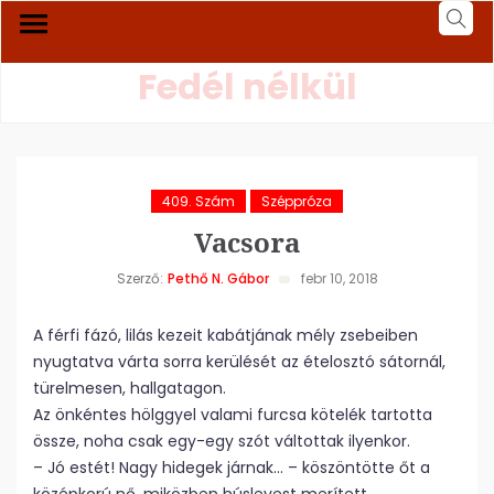
Fedél nélkül
409. Szám
Széppróza
Vacsora
Szerző:
Pethő N. Gábor
febr 10, 2018
A férfi fázó, lilás kezeit kabátjának mély zsebeiben
nyugtatva várta sorra kerülését az ételosztó sátornál,
türelmesen, hallgatagon.
Az önkéntes hölggyel valami furcsa kötelék tartotta
össze, noha csak egy-egy szót váltottak ilyenkor.
– Jó estét! Nagy hidegek járnak… – köszöntötte őt a