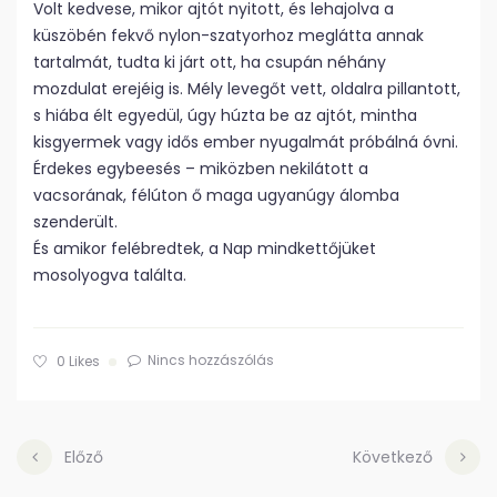
Volt kedvese, mikor ajtót nyitott, és lehajolva a
küszöbén fekvő nylon-szatyorhoz meglátta annak
tartalmát, tudta ki járt ott, ha csupán néhány
mozdulat erejéig is. Mély levegőt vett, oldalra pillantott,
s hiába élt egyedül, úgy húzta be az ajtót, mintha
kisgyermek vagy idős ember nyugalmát próbálná óvni.
Érdekes egybeesés – miközben nekilátott a
vacsorának, félúton ő maga ugyanúgy álomba
szenderült.
És amikor felébredtek, a Nap mindkettőjüket
mosolyogva találta.
Nincs hozzászólás
0
Likes
Előző
Következő