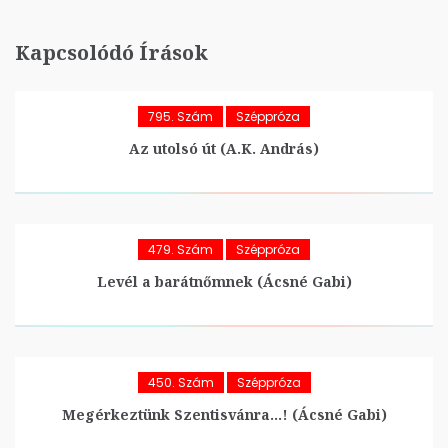
Kapcsolódó Írások
795. Szám
Széppróza
Az utolsó út (A.K. András)
479. Szám
Széppróza
Levél a barátnőmnek (Ácsné Gabi)
450. Szám
Széppróza
Megérkeztünk Szentisvánra…! (Ácsné Gabi)