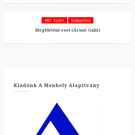
487. Szám
Széppróza
Megtörtént eset (Ácsné Gabi)
Kiadónk A Menhely Alapítvány