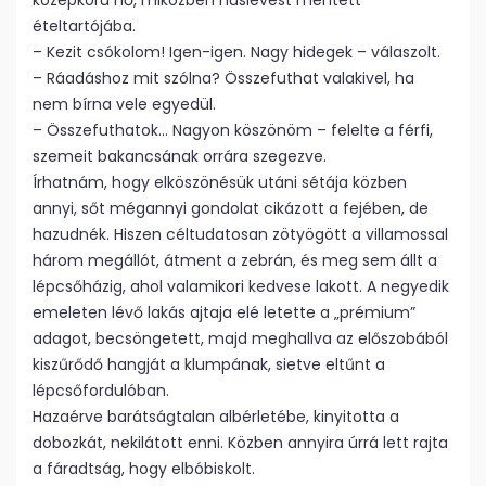
középkorú nő, miközben húslevest merített
ételtartójába.
– Kezit csókolom! Igen-igen. Nagy hidegek – válaszolt.
– Ráadáshoz mit szólna? Összefuthat valakivel, ha
nem bírna vele egyedül.
– Összefuthatok… Nagyon köszönöm – felelte a férfi,
szemeit bakancsának orrára szegezve.
Írhatnám, hogy elköszönésük utáni sétája közben
annyi, sőt mégannyi gondolat cikázott a fejében, de
hazudnék. Hiszen céltudatosan zötyögött a villamossal
három megállót, átment a zebrán, és meg sem állt a
lépcsőházig, ahol valamikori kedvese lakott. A negyedik
emeleten lévő lakás ajtaja elé letette a „prémium”
adagot, becsöngetett, majd meghallva az előszobából
kiszűrődő hangját a klumpának, sietve eltűnt a
lépcsőfordulóban.
Hazaérve barátságtalan albérletébe, kinyitotta a
dobozkát, nekilátott enni. Közben annyira úrrá lett rajta
a fáradtság, hogy elbóbiskolt.