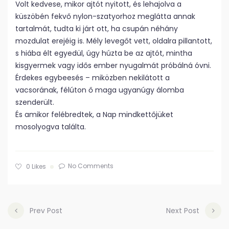
Volt kedvese, mikor ajtót nyitott, és lehajolva a
küszöbén fekvő nylon-szatyorhoz meglátta annak
tartalmát, tudta ki járt ott, ha csupán néhány
mozdulat erejéig is. Mély levegőt vett, oldalra pillantott,
s hiába élt egyedül, úgy húzta be az ajtót, mintha
kisgyermek vagy idős ember nyugalmát próbálná óvni.
Érdekes egybeesés – miközben nekilátott a
vacsorának, félúton ő maga ugyanúgy álomba
szenderült.
És amikor felébredtek, a Nap mindkettőjüket
mosolyogva találta.
No Comments
0
Likes
Prev Post
Next Post