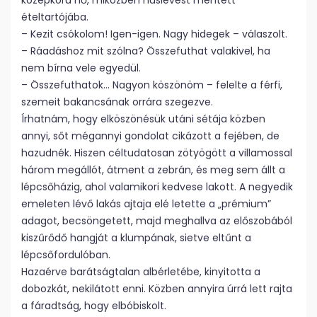
középkorú nő, miközben húslevest merített
ételtartójába.
– Kezit csókolom! Igen-igen. Nagy hidegek – válaszolt.
– Ráadáshoz mit szólna? Összefuthat valakivel, ha
nem bírna vele egyedül.
– Összefuthatok… Nagyon köszönöm – felelte a férfi,
szemeit bakancsának orrára szegezve.
Írhatnám, hogy elköszönésük utáni sétája közben
annyi, sőt mégannyi gondolat cikázott a fejében, de
hazudnék. Hiszen céltudatosan zötyögött a villamossal
három megállót, átment a zebrán, és meg sem állt a
lépcsőházig, ahol valamikori kedvese lakott. A negyedik
emeleten lévő lakás ajtaja elé letette a „prémium”
adagot, becsöngetett, majd meghallva az előszobából
kiszűrődő hangját a klumpának, sietve eltűnt a
lépcsőfordulóban.
Hazaérve barátságtalan albérletébe, kinyitotta a
dobozkát, nekilátott enni. Közben annyira úrrá lett rajta
a fáradtság, hogy elbóbiskolt.