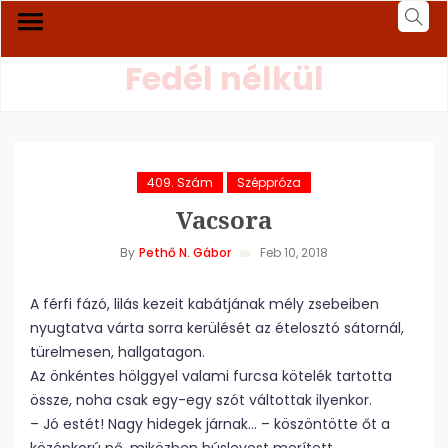
Fedél nélkül
409. Szám
Széppróza
Vacsora
By
Pethő N. Gábor
Feb 10, 2018
A férfi fázó, lilás kezeit kabátjának mély zsebeiben
nyugtatva várta sorra kerülését az ételosztó sátornál,
türelmesen, hallgatagon.
Az önkéntes hölggyel valami furcsa kötelék tartotta
össze, noha csak egy-egy szót váltottak ilyenkor.
– Jó estét! Nagy hidegek járnak… – köszöntötte őt a