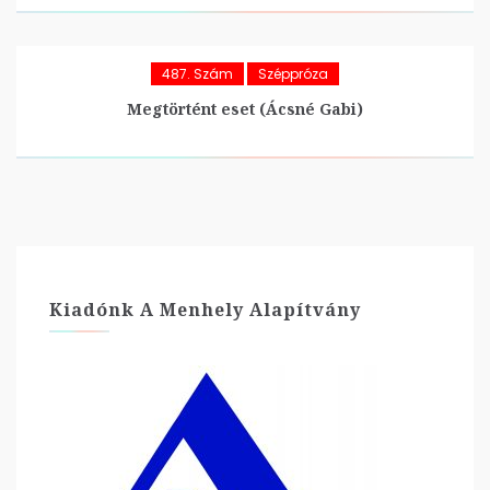
487. Szám
Széppróza
Megtörtént eset (Ácsné Gabi)
Kiadónk A Menhely Alapítvány