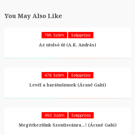
You May Also Like
795. Szám
Széppróza
Az utolsó út (A.K. András)
479. Szám
Széppróza
Levél a barátnőmnek (Ácsné Gabi)
450. Szám
Széppróza
Megérkeztünk Szentisvánra…! (Ácsné Gabi)