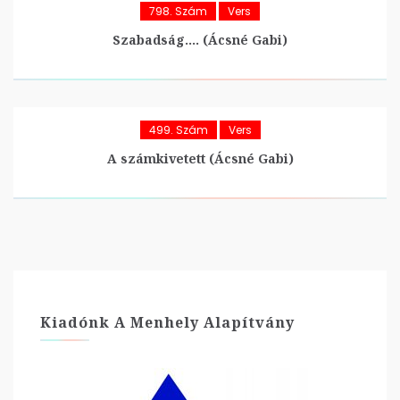
798. Szám
Vers
Szabadság…. (Ácsné Gabi)
499. Szám
Vers
A számkivetett (Ácsné Gabi)
Kiadónk A Menhely Alapítvány