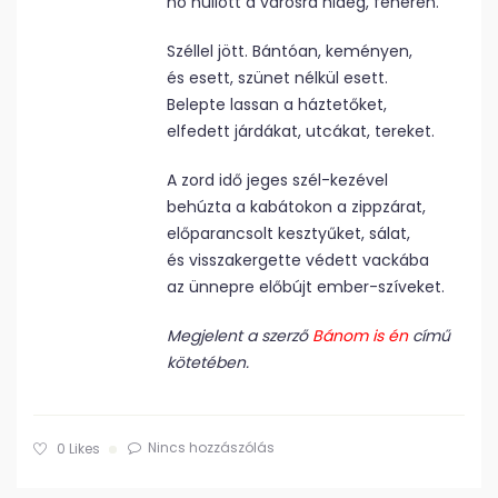
hó hullott a városra hideg, fehéren.
Széllel jött. Bántóan, keményen,
és esett, szünet nélkül esett.
Belepte lassan a háztetőket,
elfedett járdákat, utcákat, tereket.
A zord idő jeges szél-kezével
behúzta a kabátokon a zippzárat,
előparancsolt kesztyűket, sálat,
és visszakergette védett vackába
az ünnepre előbújt ember-szíveket.
Megjelent a szerző
Bánom is én
című
kötetében.
Nincs hozzászólás
0
Likes