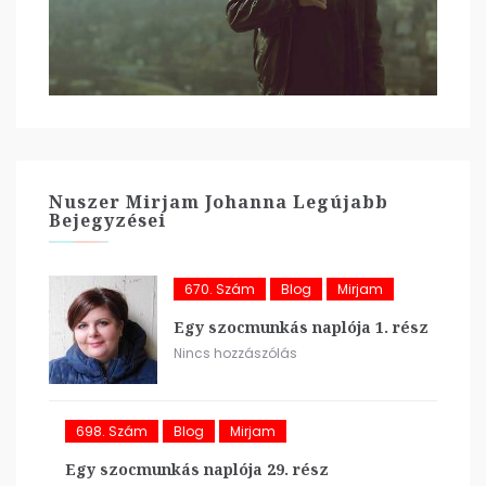
Nuszer Mirjam Johanna Legújabb
Bejegyzései
670. Szám
Blog
Mirjam
Egy szocmunkás naplója 1. rész
Nincs hozzászólás
698. Szám
Blog
Mirjam
Egy szocmunkás naplója 29. rész