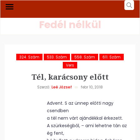
Fedél nélkül
324. Szám
533. Szám
558. Szám
611. Szám
Vers
Tél, karácsony előtt
Szerző:
Leé József
febr 10, 2018
Advent. S az ünnep előtti nagy
csendben
a tél nem várt ajándékkal érkezett.
A szürkeségből, – ami lehetne tán az
ég fent,