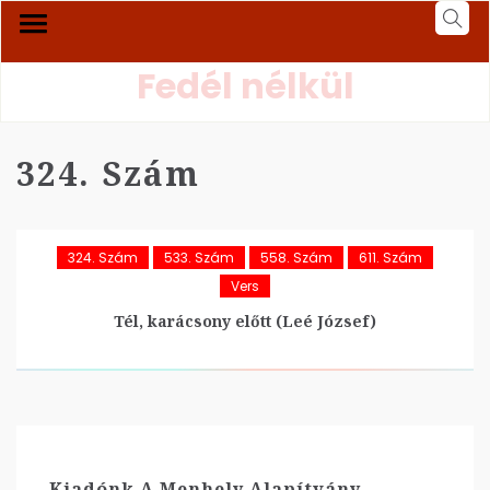
Fedél nélkül
324. Szám
324. Szám
533. Szám
558. Szám
611. Szám
Vers
Tél, karácsony előtt (Leé József)
Kiadónk A Menhely Alapítvány