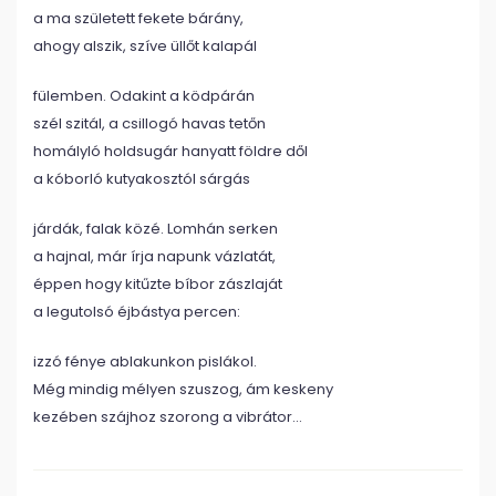
a ma született fekete bárány,
ahogy alszik, szíve üllőt kalapál
fülemben. Odakint a ködpárán
szél szitál, a csillogó havas tetőn
homályló holdsugár hanyatt földre dől
a kóborló kutyakosztól sárgás
járdák, falak közé. Lomhán serken
a hajnal, már írja napunk vázlatát,
éppen hogy kitűzte bíbor zászlaját
a legutolsó éjbástya percen:
izzó fénye ablakunkon pislákol.
Még mindig mélyen szuszog, ám keskeny
kezében szájhoz szorong a vibrátor…