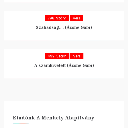
798. Szám
Vers
Szabadság…. (Ácsné Gabi)
499. Szám
Vers
A számkivetett (Ácsné Gabi)
Kiadónk A Menhely Alapítvány