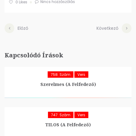
Nincs hozzászólás
0
Likes
Előző
Következő
Kapcsolódó Írások
758. Szám
Vers
Szerelmes (A Felfedező)
747. Szám
Vers
TILOS (A Felfedező)