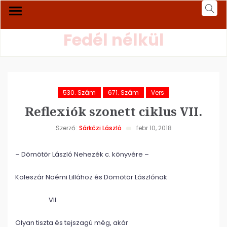
Fedél nélkül
530. Szám
671. Szám
Vers
Reflexiók szonett ciklus VII.
Szerző:
Sárközi László
febr 10, 2018
– Dömötör László Nehezék c. könyvére –
Koleszár Noémi Lillához és Dömötör Lászlónak
VII.
Olyan tiszta és tejszagú még, akár