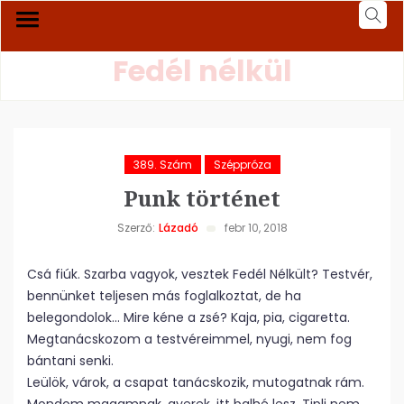
Fedél nélkül
389. Szám
Széppróza
Punk történet
Szerző:
Lázadó
febr 10, 2018
Csá fiúk. Szarba vagyok, vesztek Fedél Nélkült? Testvér,
bennünket teljesen más foglalkoztat, de ha
belegondolok… Mire kéne a zsé? Kaja, pia, cigaretta.
Megtanácskozom a testvéreimmel, nyugi, nem fog
bántani senki.
Leülök, várok, a csapat tanácskozik, mutogatnak rám.