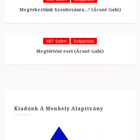
Megérkeztünk Szentisvánra…! (Ácsné Gabi)
487. Szám
Széppróza
Megtörtént eset (Ácsné Gabi)
Kiadónk A Menhely Alapítvány