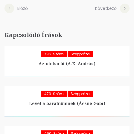
Előző
Következő
Kapcsolódó Írások
795. Szám
Széppróza
Az utolsó út (A.K. András)
479. Szám
Széppróza
Levél a barátnőmnek (Ácsné Gabi)
450. Szám
Széppróza