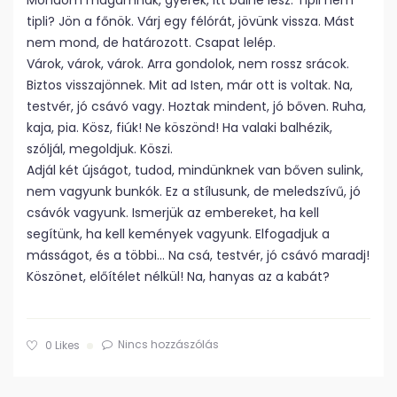
Mondom magamnak, gyerek, itt balhé lesz. Tipli nem
tipli? Jön a főnök. Várj egy félórát, jövünk vissza. Mást
nem mond, de határozott. Csapat lelép.
Várok, várok, várok. Arra gondolok, nem rossz srácok.
Biztos visszajönnek. Mit ad Isten, már ott is voltak. Na,
testvér, jó csávó vagy. Hoztak mindent, jó bőven. Ruha,
kaja, pia. Kösz, fiúk! Ne köszönd! Ha valaki balhézik,
szóljál, megoldjuk. Köszi.
Adjál két újságot, tudod, mindünknek van bőven sulink,
nem vagyunk bunkók. Ez a stílusunk, de meledszívű, jó
csávók vagyunk. Ismerjük az embereket, ha kell
segítünk, ha kell kemények vagyunk. Elfogadjuk a
másságot, és a többi… Na csá, testvér, jó csávó maradj!
Köszönet, előítélet nélkül! Na, hanyas az a kabát?
Nincs hozzászólás
0
Likes