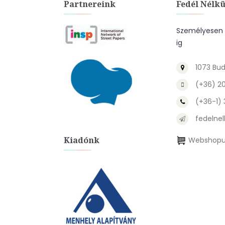
Partnereink
Fedél Nélkü
Személyesen a
ig
1073 Bud
(+36) 2
(+36-1)
fedelnel
Kiadónk
Webshopu