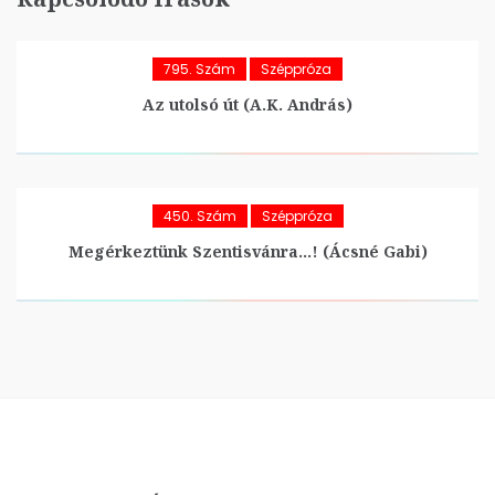
795. Szám
Széppróza
Az utolsó út (A.K. András)
450. Szám
Széppróza
Megérkeztünk Szentisvánra…! (Ácsné Gabi)