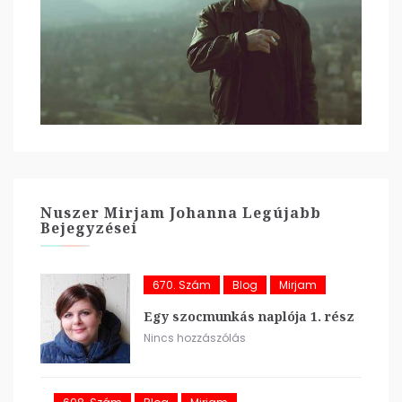
Nuszer Mirjam Johanna Legújabb
Bejegyzései
670. Szám
Blog
Mirjam
Egy szocmunkás naplója 1. rész
Nincs hozzászólás