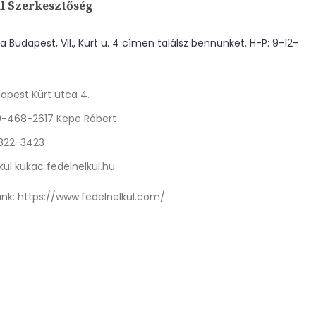
l Szerkesztőség
 Budapest, VII., Kürt u. 4 címen találsz bennünket. H-P: 9-12-
apest Kürt utca 4.
0-468-2617 Kepe Róbert
 322-3423
kul kukac fedelnelkul.hu
nk:
https://www.fedelnelkul.com/