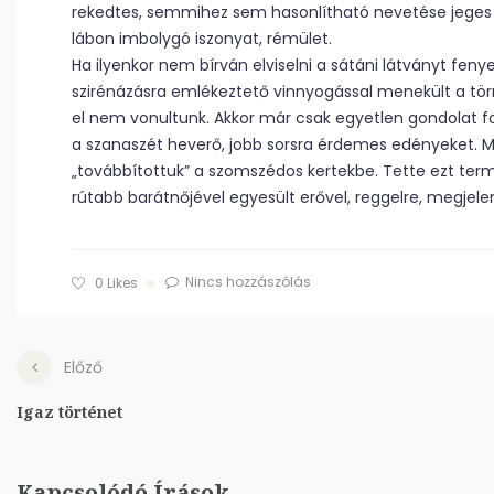
rekedtes, semmihez sem hasonlítható nevetése jeges z
lábon imbolygó iszonyat, rémület.
Ha ilyenkor nem bírván elviselni a sátáni látványt fen
szirénázásra emlékeztető vinnyogással menekült a tö
el nem vonultunk. Akkor már csak egyetlen gondolat fog
a szanaszét heverő, jobb sorsra érdemes edényeket
„továbbítottuk” a szomszédos kertekbe. Tette ezt termé
rútabb barátnőjével egyesült erővel, reggelre, megjel
Nincs hozzászólás
0
Likes
Előző
Igaz történet
Kapcsolódó Írások