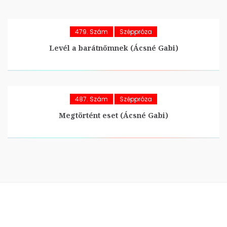
479. Szám
Széppróza
Levél a barátnőmnek (Ácsné Gabi)
487. Szám
Széppróza
Megtörtént eset (Ácsné Gabi)