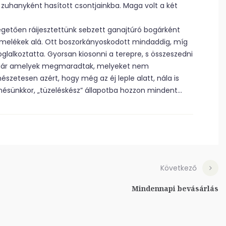
uhanyként hasított csontjainkba. Maga volt a két
yegetően ráijesztettünk sebzett ganajtúró bogárként
rmelékek alá. Ott boszorkányoskodott mindaddig, míg
lalkoztatta. Gyorsan kiosonni a terepre, s összeszedni
. Már amelyek megmaradtak, melyeket nem
szetesen azért, hogy még az éj leple alatt, nála is
enésünkkor, „tüzeléskész” állapotba hozzon mindent…
Következő
Mindennapi bevásárlás