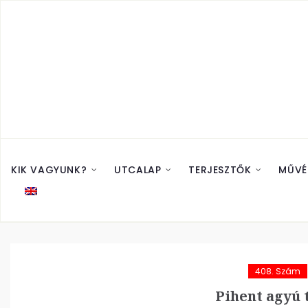
KIK VAGYUNK?
UTCALAP
TERJESZTŐK
MŰVÉ
408. Szám
Pihent agyú t