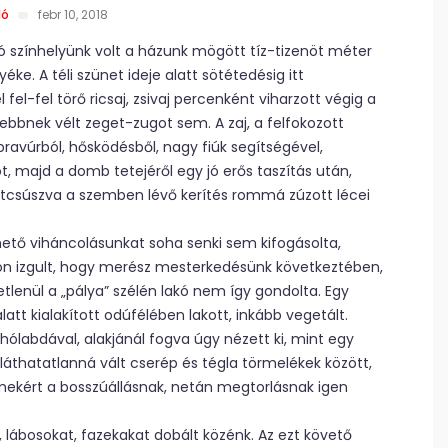
ló
febr 10, 2018
ó színhelyünk volt a házunk mögött tíz-tizenöt méter
e. A téli szünet ideje alatt sötétedésig itt
el-fel törő ricsaj, zsivaj percenként viharzott végig a
bbnek vélt zeget-zugot sem. A zaj, a felfokozott
bravúrból, hősködésből, nagy fiúk segítségével,
, majd a domb tetejéről egy jó erős taszítás után,
 átcsúszva a szemben lévő kerítés rommá zúzott lécei
ő viháncolásunkat soha senki sem kifogásolta,
on izgult, hogy merész mesterkedésünk következtében,
etlenül a „pálya” szélén lakó nem így gondolta. Egy
tt kialakított odúfélében lakott, inkább vegetált.
 hólabdával, alakjánál fogva úgy nézett ki, mint egy
 láthatatlanná vált cserép és tégla törmelékek között,
lmekért a bosszúállásnak, netán megtorlásnak igen
 lábosokat, fazekakat dobált közénk. Az ezt követő