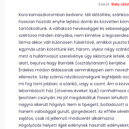
Szerző:
Baky Lász
Kora kamaszkoromban kedvenc téli időtöltési, szánkóz
hosszan húzódó enyhe lejtésű domb és közvetlen környék
tartózkodtunk. A váltakozó hevességgel és sebességgel f
szélrózsa minden irányába, nem kímélve a legcsendese
lárma akkor vált különösen fülsértővé, amikkor puszta 
egymás után kötöttünk két, három, olykor négy szánkót
mint a hullámvasút szerelvénye úgy siklottunk lefelé,
alatt, bejutva Nagy Barnáék (osztálytársam) kertjébe.
Érdekes módon áldásosnak semmiképpen sem nevezhet
ellenezte. Szép számú nézőközönségünk legfeljebb az
mi fog törni jobban, a szánkó, vagy a csont. Ám a közv
lebombázott ház (ötvenes éveket írjuk) romhalmaza ala
Ijesztően csúnyán. Ha jól megdobáltuk frissen lehullott
nagyra sikerült hógolyó. Nem is tipegett, botladozott a
hanem valósággal gurult, görgedezett. Az efféle sére
sajátos, csak rá jellemző módszerét alkalmazta:
Hógolyózás helyett éjjeli edénynek használt edényeket,