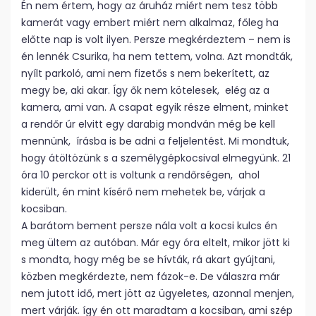
Én nem értem, hogy az áruház miért nem tesz több
kamerát vagy embert miért nem alkalmaz, főleg ha
előtte nap is volt ilyen. Persze megkérdeztem – nem is
én lennék Csurika, ha nem tettem, volna. Azt mondták,
nyílt parkoló, ami nem fizetős s nem bekerített, az
megy be, aki akar. Így ők nem kötelesek, elég az a
kamera, ami van. A csapat egyik része elment, minket
a rendőr úr elvitt egy darabig mondván még be kell
mennünk, írásba is be adni a feljelentést. Mi mondtuk,
hogy átöltözünk s a személygépkocsival elmegyünk. 21
óra 10 perckor ott is voltunk a rendőrségen, ahol
kiderült, én mint kísérő nem mehetek be, várjak a
kocsiban.
A barátom bement persze nála volt a kocsi kulcs én
meg ültem az autóban. Már egy óra eltelt, mikor jött ki
s mondta, hogy még be se hívták, rá akart gyújtani,
közben megkérdezte, nem fázok-e. De válaszra már
nem jutott idő, mert jött az ügyeletes, azonnal menjen,
mert várják. így én ott maradtam a kocsiban, ami szép