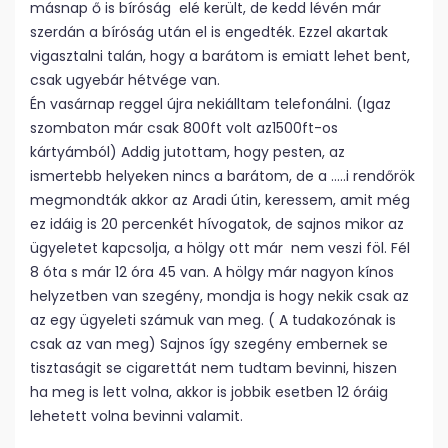
másnap ő is bíróság elé került, de kedd lévén már
szerdán a bíróság után el is engedték. Ezzel akartak
vigasztalni talán, hogy a barátom is emiatt lehet bent,
csak ugyebár hétvége van.
Én vasárnap reggel újra nekiálltam telefonálni. (Igaz
szombaton már csak 800ft volt az1500ft-os
kártyámból) Addig jutottam, hogy pesten, az
ismertebb helyeken nincs a barátom, de a …..i rendőrök
megmondták akkor az Aradi útin, keressem, amit még
ez idáig is 20 percenkét hívogatok, de sajnos mikor az
ügyeletet kapcsolja, a hölgy ott már nem veszi föl. Fél
8 óta s már 12 óra 45 van. A hölgy már nagyon kínos
helyzetben van szegény, mondja is hogy nekik csak az
az egy ügyeleti számuk van meg. ( A tudakozónak is
csak az van meg) Sajnos így szegény embernek se
tisztaságit se cigarettát nem tudtam bevinni, hiszen
ha meg is lett volna, akkor is jobbik esetben 12 óráig
lehetett volna bevinni valamit.