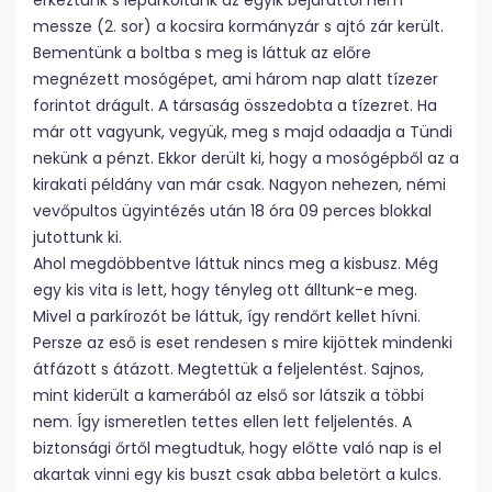
érkeztünk s leparkoltunk az egyik bejárattól nem
messze (2. sor) a kocsira kormányzár s ajtó zár került.
Bementünk a boltba s meg is láttuk az előre
megnézett mosógépet, ami három nap alatt tízezer
forintot drágult. A társaság összedobta a tízezret. Ha
már ott vagyunk, vegyük, meg s majd odaadja a Tündi
nekünk a pénzt. Ekkor derült ki, hogy a mosógépből az a
kirakati példány van már csak. Nagyon nehezen, némi
vevőpultos ügyintézés után 18 óra 09 perces blokkal
jutottunk ki.
Ahol megdöbbentve láttuk nincs meg a kisbusz. Még
egy kis vita is lett, hogy tényleg ott álltunk-e meg.
Mivel a parkírozót be láttuk, így rendőrt kellet hívni.
Persze az eső is eset rendesen s mire kijöttek mindenki
átfázott s átázott. Megtettük a feljelentést. Sajnos,
mint kiderült a kamerából az első sor látszik a többi
nem. Így ismeretlen tettes ellen lett feljelentés. A
biztonsági őrtől megtudtuk, hogy előtte való nap is el
akartak vinni egy kis buszt csak abba beletört a kulcs.