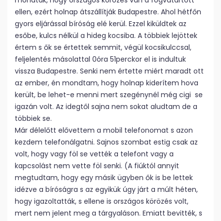
mondtak, hogy országos körözés van a fogvatartott
ellen, ezért holnap átszállítják Budapestre. Ahol hétfőn
gyors eljárással bíróság elé kerül. Ezzel kiküldtek az
esőbe, kulcs nélkül a hideg kocsiba. A többiek lejöttek
értem s ők se értettek semmit, végül kocsikulccsal,
feljelentés másolattal 0óra 51perckor el is indultuk
vissza Budapestre. Senki nem értette miért maradt ott
az ember, én mondtam, hogy holnap kiderítem hova
került, be lehet-e menni mert szegénynél még cigi se
igazán volt. Az idegtől sajna nem sokat aludtam de a
többiek se.
Már délelőtt elővettem a mobil telefonomat s azon
kezdem telefonálgatni. Sajnos szombat estig csak az
volt, hogy vagy föl se vették a telefont vagy a
kapcsolást nem vette föl senki. (A fiúktól annyit
megtudtam, hogy egy másik ügyben ők is be lettek
idézve a bíróságra s az egyikük úgy járt a múlt héten,
hogy igazoltatták, s ellene is országos körözés volt,
mert nem jelent meg a tárgyaláson. Emiatt bevitték, s