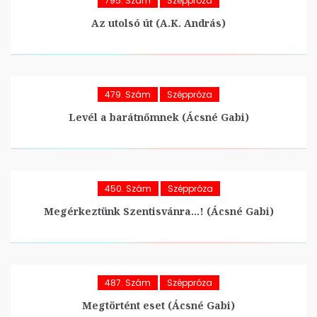
795. Szám
Széppróza
Az utolsó út (A.K. András)
479. Szám
Széppróza
Levél a barátnőmnek (Ácsné Gabi)
450. Szám
Széppróza
Megérkeztünk Szentisvánra…! (Ácsné Gabi)
487. Szám
Széppróza
Megtörtént eset (Ácsné Gabi)