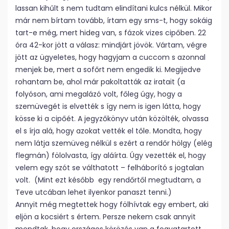
lassan kihűlt s nem tudtam elindítani kulcs nélkül. Mikor
már nem bírtam tovább, írtam egy sms-t, hogy sokáig
tart-e még, mert hideg van, s fázok vizes cipőben. 22
óra 42-kor jött a válasz: mindjárt jövök. Vártam, végre
jött az ügyeletes, hogy hagyjam a cuccom s azonnal
menjek be, mert a sofőrt nem engedik ki. Megijedve
rohantam be, ahol már pakoltatták az iratait (a
folyóson, ami megalázó volt, főleg úgy, hogy a
szemüvegét is elvették s így nem is igen látta, hogy
kösse ki a cipőét. A jegyzőkönyv után közölték, olvassa
el s írja alá, hogy azokat vették el tőle. Mondta, hogy
nem látja szemüveg nélkül s ezért a rendőr hölgy (elég
flegmán) fölolvasta, így aláírta. Úgy vezették el, hogy
velem egy szót se válthatott – felháborító s jogtalan
volt. (Mint ezt később egy rendőrtől megtudtam, a
Teve utcában lehet ilyenkor panaszt tenni.)
Annyit még megtettek hogy fölhívtak egy embert, aki
eljön a kocsiért s értem. Persze nekem csak annyit