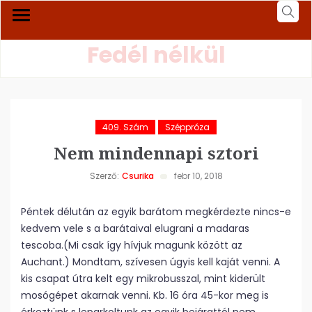
Fedél nélkül
409. Szám
Széppróza
Nem mindennapi sztori
Szerző:
Csurika
febr 10, 2018
Péntek délután az egyik barátom megkérdezte nincs-e
kedvem vele s a barátaival elugrani a madaras
tescoba.(Mi csak így hívjuk magunk között az
Auchant.) Mondtam, szívesen úgyis kell kaját venni. A
kis csapat útra kelt egy mikrobusszal, mint kiderült
mosógépet akarnak venni. Kb. 16 óra 45-kor meg is