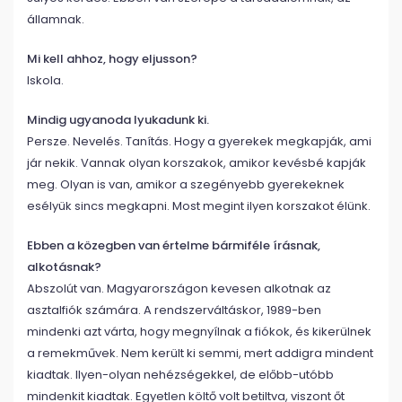
államnak.
Mi kell ahhoz, hogy eljusson?
Iskola.
Mindig ugyanoda lyukadunk ki.
Persze. Nevelés. Tanítás. Hogy a gyerekek megkapják, ami
jár nekik. Vannak olyan korszakok, amikor kevésbé kapják
meg. Olyan is van, amikor a szegényebb gyerekeknek
esélyük sincs megkapni. Most megint ilyen korszakot élünk.
Ebben a közegben van értelme bármiféle írásnak,
alkotásnak?
Abszolút van. Magyarországon kevesen alkotnak az
asztalfiók számára. A rendszerváltáskor, 1989-ben
mindenki azt várta, hogy megnyílnak a fiókok, és kikerülnek
a remekművek. Nem került ki semmi, mert addigra mindent
kiadtak. Ilyen-olyan nehézségekkel, de előbb-utóbb
mindenkit kiadtak. Egyetlen költő volt betiltva, viszont őt