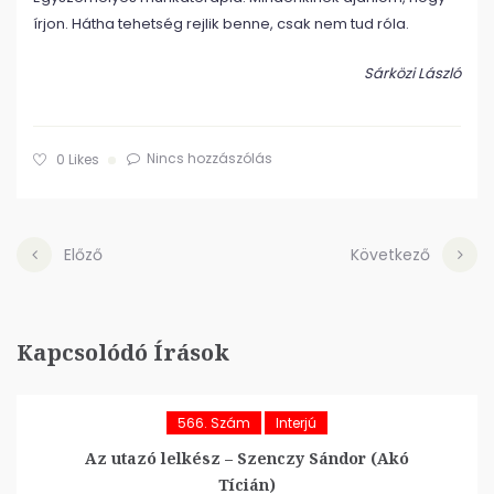
írjon. Hátha tehetség rejlik benne, csak nem tud róla.
Sárközi László
Nincs hozzászólás
0
Likes
Előző
Következő
Kapcsolódó Írások
566. Szám
Interjú
Az utazó lelkész – Szenczy Sándor (Akó
Tícián)