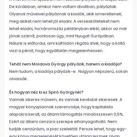
De korábban, amikor nem voltam divatban, pályáztak.
Olyanok műveivel pályáznak a kiadók, akik ismeretlenek,
meg akiket nem lehet jól eladni. A versesköteteket nem
lehet eladni, ha háromszáz példányban elkél, akkor az már
jónak számít, pontosan úgy, mint Nyugat-Európában.
Nálunk is előfordul, ami külföldön régóta dívik, hogy a költő
viszi a pénzt, hogy egyáltalán megjelenhessen.
Tehát nem Moldova György pályázik, hanem a kiadója?
Nem tudom, a kiadója pályázik-e. Nagyon népszerű, sokan
olvassák.
És hogyan néz ki ez Spiró Györgynél?
Vannak sikeres műveim, és vannak kevésbé sikeresek. A
magyar könyvpiacnak szerencséje, hogy kapitalista
alapokra került, az állami támogatás mindösszesen 0,5%.
Ezért az állami cenzúra szerepe elhanyagolható. Nem
tudják cenzúrázni, a piac szelektál. Persze lehet, hogy egy-
egy könyv megjelenését követően utólag lesznek olyan