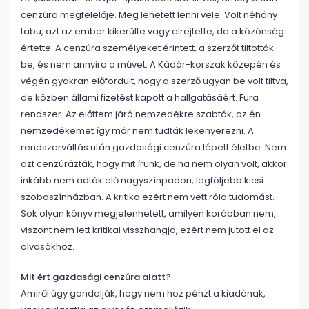
cenzúra megfelelője. Meg lehetett lenni vele. Volt néhány
tabu, azt az ember kikerülte vagy elrejtette, de a közönség
értette. A cenzúra személyeket érintett, a szerzőt tiltották
be, és nem annyira a művet. A Kádár-korszak közepén és
végén gyakran előfordult, hogy a szerző ugyan be volt tiltva,
de közben állami fizetést kapott a hallgatásáért. Fura
rendszer. Az előttem járó nemzedékre szabták, az én
nemzedékemet így már nem tudták lekenyerezni. A
rendszerváltás után gazdasági cenzúra lépett életbe. Nem
azt cenzúrázták, hogy mit írunk, de ha nem olyan volt, akkor
inkább nem adták elő nagyszínpadon, legföljebb kicsi
szobaszínházban. A kritika ezért nem vett róla tudomást.
Sok olyan könyv megjelenhetett, amilyen korábban nem,
viszont nem lett kritikai visszhangja, ezért nem jutott el az
olvasókhoz.
Mit ért gazdasági cenzúra alatt?
Amiről úgy gondolják, hogy nem hoz pénzt a kiadónak,