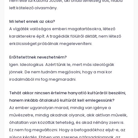
nem élte túl Katona József, aki óriási tehetség volt, hiába
lett kötelező olvasmány.
Mi lehet ennek az oka?
A vígjáték valóságos emberi magatartásokra, létező
karakterekre épít. A tragédiák fölülről diktált, nem létező
erkölcsiséget próbálnak megeleveníteni.
Erőltetettnek nevezhetném?
Igen. Ideologikus. Azért tűnik le, mert más ideológiák
jönnek. De nem tudnám megjósolni, hogy a mai kor
irodalmából mi fog megmaradni.
Tehát akkor nincsen értelme hanyatló kultúráról beszélni,
hanem inkább átalakuló kultúrát kell emlegessünk?
Az ember ugyanolyan marad, mindig van igénye a
művészetre, mindig akadnak olyanok, akik aktívan művelik,
óhatatlan van közöttük tehetség, és akad néhány zseni is.
Ez nem fog megváltozni. Hogy a befogadókhoz eljut-e, az
súlyos kérdés. Ebben van szerepe a társadalomnak, az