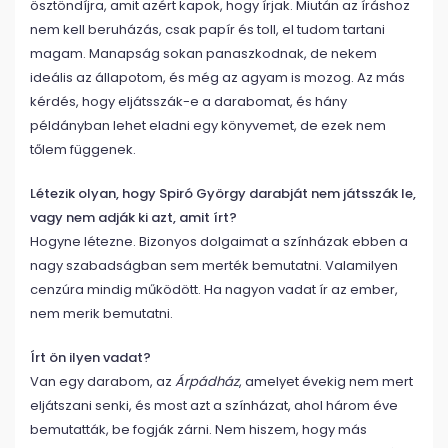
ösztöndíjra, amit azért kapok, hogy írjak. Miután az íráshoz
nem kell beruházás, csak papír és toll, el tudom tartani
magam. Manapság sokan panaszkodnak, de nekem
ideális az állapotom, és még az agyam is mozog. Az más
kérdés, hogy eljátsszák-e a darabomat, és hány
példányban lehet eladni egy könyvemet, de ezek nem
tőlem függenek.
Létezik olyan, hogy Spiró György darabját nem játsszák le,
vagy nem adják ki azt, amit írt?
Hogyne létezne. Bizonyos dolgaimat a színházak ebben a
nagy szabadságban sem merték bemutatni. Valamilyen
cenzúra mindig működött. Ha nagyon vadat ír az ember,
nem merik bemutatni.
Írt ön ilyen vadat?
Van egy darabom, az
Árpádház
, amelyet évekig nem mert
eljátszani senki, és most azt a színházat, ahol három éve
bemutatták, be fogják zárni. Nem hiszem, hogy más