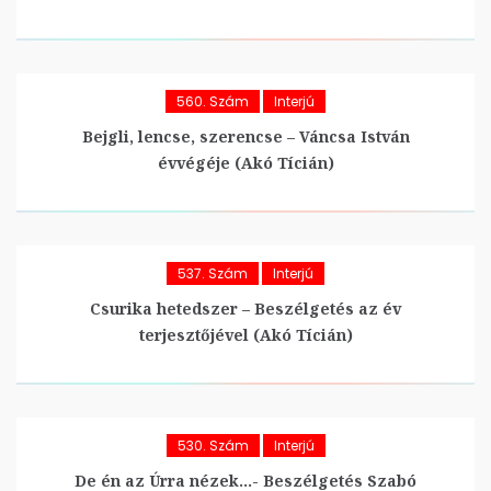
560. Szám
Interjú
Bejgli, lencse, szerencse – Váncsa István
évvégéje (Akó Tícián)
537. Szám
Interjú
Csurika hetedszer – Beszélgetés az év
terjesztőjével (Akó Tícián)
530. Szám
Interjú
De én az Úrra nézek…- Beszélgetés Szabó