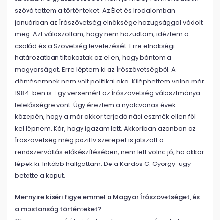
szóvá tettem a történteket. Az Élet és Irodalomban
januárban az Írószövetség elnöksége hazugsággal vádolt
meg. Azt válaszoltam, hogy nem hazudtam, idéztem a
család és a Szövetség levelezését. Erre elnökségi
határozatban tiltakoztak az ellen, hogy bántom a
magyarságot. Erre léptem ki az Írószövetségből. A
döntésemnek nem volt politikai oka. Kiléphettem volna már
1984-ben is. Egy versemért az Írószövetség választmánya
felelősségre vont. Úgy éreztem a nyolcvanas évek
közepén, hogy a már akkor terjedő náci eszmék ellen föl
kel lépnem. Kár, hogy igazam lett. Akkoriban azonban az
Írószövetség még pozitív szerepet is játszott a
rendszerváltás előkészítésében, nem lett volna jó, ha akkor
lépek ki. Inkább hallgattam. De a Kardos G. György-ügy
betette a kaput.
Mennyire kíséri figyelemmel a Magyar Írószövetséget, és
a mostanság történteket?