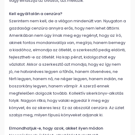
vagy elriasztja az olvasót, azt mellőzik.
Kell egyáltalán a cenzúra?
Szerintem nem kell, de a világon mindenütt van. Nyugaton a
gazdasági cenzúra annyira erős, hogy nem lehet áttörni.
Amerikában nem úgy írnak meg egy regényt, hogy az író,
akinek fontos mondanivalója van, megírja, hanem bemegy
a kiadóhoz, elmondja az ötletét, a szerkesztő pedig eldönti,
fejlesztheti-e az ötletét. Ha kap pénzt, kidolgozhat egy
vázlatot. Akkor a szerkesztő azt mondja, hogy ez így nem
jó, ne hatvanéves legyen a főhős, hanem ötvenéves, ne
férfi legyen, hanem nő, ne néger legyen, hanem indián, ne
boszorkány legyen, hanem vámpír. A szerző ennek
megfelelően dolgozik tovább. Kollektív sikerkönyv-alkotás
folyik. Nagyon ritka, hogy valaki egyedül ír meg egy
könyvet, és az sikeres lesz. Ez az abszolút cenzúra. Az üzlet
szabja meg, milyen típusú könyveket adjanak ki.
Elmondhatjuk-e, hogy azok, akiket ilyen módon