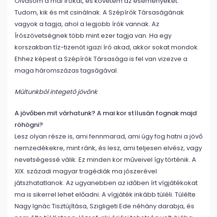
Olvasom a mai írókat, és követem az eseményeket.
Tudom, kik és mit csinálnak. A Szépírók Társaságának
vagyok a tagja, ahol a legjobb írók vannak. Az
Írószövetségnek több mint ezer tagja van. Ha egy
korszakban tíz-tizenöt igazi író akad, akkor sokat mondok.
Ehhez képest a Szépírók Társasága is fel van vizezve a
maga háromszázas tagságával.
Múltunkból integető jövőnk
A jövőben mit várhatunk? A mai kor stílusán fognak majd
röhögni?
Lesz olyan része is, ami fennmarad, ami úgy fog hatni a jövő
nemzedékekre, mint ránk, és lesz, ami teljesen elvész, vagy
nevetségessé válik. Ez minden kor műveivel így történik. A
XIX. századi magyar tragédiák ma jószerével
játszhatatlanok. Az ugyanebben az időben írt vígjátékokat
ma is sikerrel lehet előadni. A vígjáték inkább túléli. Túlélte
Nagy Ignác Tisztújítása, Szigligeti Ede néhány darabja, és