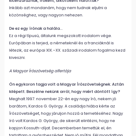
kicenzúráznak, íróként, alkotóként halottak?
Inkább azt mondanám, hogy nem tudnak eljutni a
közönséghez, vagy nagyon nehezen.
De ez egy írónak a halála…
Ez a régi típusú, általunk megszokott irodalom vége.
Európában is terjed, a németeknél és a franciáknál is
létezik, az európai XIX.–XX. századi irodalom fogalma kezd
kiveszni.
A Magyar Írószövetség alfertája
Ön egykoron tagja volt a Magyar Írószövetségnek. Aztán
kilépett. Beszélne nekünk arról, hogy miért döntött így?
Meghalt 1997. november 22-én egy nagy író, nekem jó
barátom, Kardos G. György. A családja hiába kérte az
Írószövetséget, hogy járuljon hozzá a temetéséhez. Nagy
író volt Kardos G. György, de sikerült elintézni, hogy ne
kapjon Kossuth-díjat. Decemberben temettük el, én
tartottam a gyászbeszédet. Nem jó műfaj. Fél mondatban