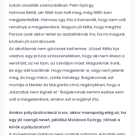
sokan olvasták szamizdatban: Petri György.
Hamvas Bélát, aki 1968-ban halt meg, még 1985-ben
megjelentették. Hamvas úgy írta a Karnevált, hogy nem volt
reménye a megjelenésre. Nagyon jól tette, hogy megírta.
Persze csak akkor lehet az asztalfióknak írni, ha mi magunk
közben jól szórakozunk.
Az alkotásnak nem görcsnek kell lennie. József Attila írja
valahol, egy prózai szösszenetében, hogy aki nem élvezi a
versírást, az ne írjon, az csináljon mást. Magunknak írunk,
és egy-két barátnak. Hogy megjelenik-e, vagy nem jelenik
meg, és hogy mikor, szinte mindegy. Bulgakovnak azt
mondja a Mester és Margarita című regényében, hogy a
„Kéziratok nem égnek el.” Bulgakovnak semmi esélye sem
volt a megjelenésre, amikor ezt a regényt írta.
Amikor pályázatra kerül a sor, akkor manapság elég az, ha
egy jól csengő nevet, például Moldova György, látnak a
kiírók a pályázaton?
A műveimmel újabban nem szoktak pályázni, el tudják adni.