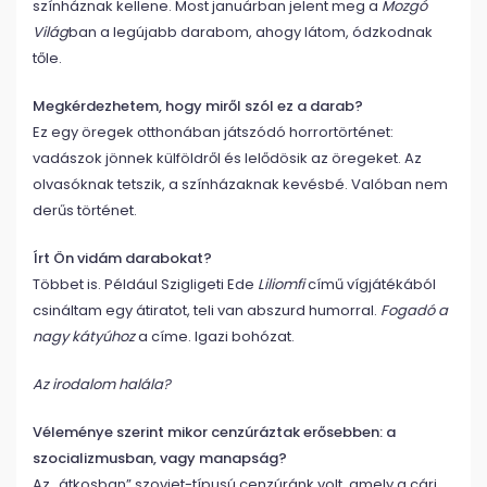
színháznak kellene. Most januárban jelent meg a
Mozgó
Világ
ban a legújabb darabom, ahogy látom, ódzkodnak
tőle.
Megkérdezhetem, hogy miről szól ez a darab?
Ez egy öregek otthonában játszódó horrortörténet:
vadászok jönnek külföldről és lelődösik az öregeket. Az
olvasóknak tetszik, a színházaknak kevésbé. Valóban nem
derűs történet.
Írt Ön vidám darabokat?
Többet is. Például Szigligeti Ede
Liliomfi
című vígjátékából
csináltam egy átiratot, teli van abszurd humorral.
Fogadó a
nagy kátyúhoz
a címe. Igazi bohózat.
Az irodalom halála?
Véleménye szerint mikor cenzúráztak erősebben: a
szocializmusban, vagy manapság?
Az „átkosban” szovjet-típusú cenzúránk volt, amely a cári