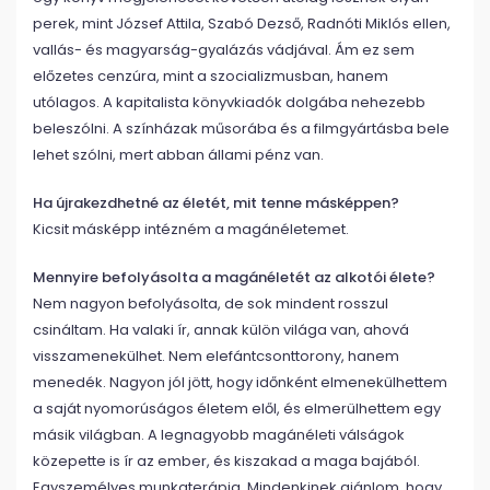
perek, mint József Attila, Szabó Dezső, Radnóti Miklós ellen,
vallás- és magyarság-gyalázás vádjával. Ám ez sem
előzetes cenzúra, mint a szocializmusban, hanem
utólagos. A kapitalista könyvkiadók dolgába nehezebb
beleszólni. A színházak műsorába és a filmgyártásba bele
lehet szólni, mert abban állami pénz van.
Ha újrakezdhetné az életét, mit tenne másképpen?
Kicsit másképp intézném a magánéletemet.
Mennyire befolyásolta a magánéletét az alkotói élete?
Nem nagyon befolyásolta, de sok mindent rosszul
csináltam. Ha valaki ír, annak külön világa van, ahová
visszamenekülhet. Nem elefántcsonttorony, hanem
menedék. Nagyon jól jött, hogy időnként elmenekülhettem
a saját nyomorúságos életem elől, és elmerülhettem egy
másik világban. A legnagyobb magánéleti válságok
közepette is ír az ember, és kiszakad a maga bajából.
Egyszemélyes munkaterápia. Mindenkinek ajánlom, hogy