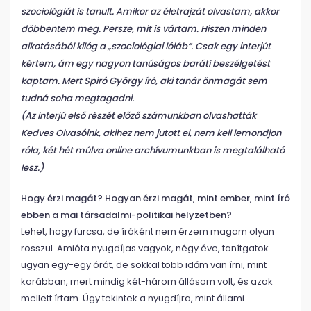
szociológiát is tanult. Amikor az életrajzát olvastam, akkor
döbbentem meg. Persze, mit is vártam. Hiszen minden
alkotásából kilóg a „szociológiai lóláb”. Csak egy interjút
kértem, ám egy nagyon tanúságos baráti beszélgetést
kaptam. Mert Spiró György író, aki tanár önmagát sem
tudná soha megtagadni.
(Az interjú első részét előző számunkban olvashatták
Kedves Olvasóink, akihez nem jutott el, nem kell lemondjon
róla, két hét múlva online archívumunkban is megtalálható
lesz.)
Hogy érzi magát? Hogyan érzi magát, mint ember, mint író
ebben a mai társadalmi-politikai helyzetben?
Lehet, hogy furcsa, de íróként nem érzem magam olyan
rosszul. Amióta nyugdíjas vagyok, négy éve, tanítgatok
ugyan egy-egy órát, de sokkal több időm van írni, mint
korábban, mert mindig két-három állásom volt, és azok
mellett írtam. Úgy tekintek a nyugdíjra, mint állami