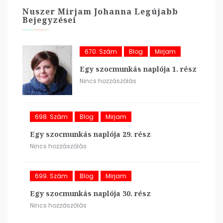
Nuszer Mirjam Johanna Legújabb
Bejegyzései
670. Szám
Blog
Mirjam
Egy szocmunkás naplója 1. rész
Nincs hozzászólás
698. Szám
Blog
Mirjam
Egy szocmunkás naplója 29. rész
Nincs hozzászólás
699. Szám
Blog
Mirjam
Egy szocmunkás naplója 30. rész
Nincs hozzászólás