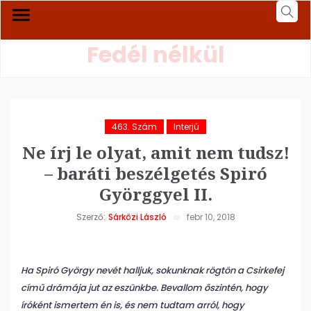
Fedél nélkül
463. Szám
Interjú
Ne írj le olyat, amit nem tudsz!
– baráti beszélgetés Spiró
Györggyel II.
Szerző:
Sárközi László
febr 10, 2018
Ha Spiró György nevét halljuk, sokunknak rögtön a Csirkefej
című drámája jut az eszünkbe. Bevallom őszintén, hogy
íróként ismertem én is, és nem tudtam arról, hogy