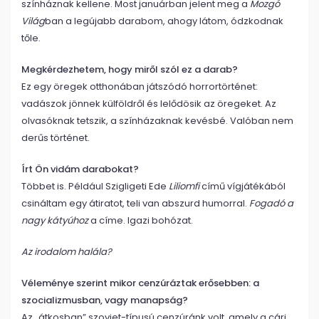
színháznak kellene. Most januárban jelent meg a
Mozgó
Világ
ban a legújabb darabom, ahogy látom, ódzkodnak
tőle.
Megkérdezhetem, hogy miről szól ez a darab?
Ez egy öregek otthonában játszódó horrortörténet:
vadászok jönnek külföldről és lelődösik az öregeket. Az
olvasóknak tetszik, a színházaknak kevésbé. Valóban nem
derűs történet.
Írt Ön vidám darabokat?
Többet is. Például Szigligeti Ede
Liliomfi
című vígjátékából
csináltam egy átiratot, teli van abszurd humorral.
Fogadó a
nagy kátyúhoz
a címe. Igazi bohózat.
Az irodalom halála?
Véleménye szerint mikor cenzúráztak erősebben: a
szocializmusban, vagy manapság?
Az „átkosban” szovjet-típusú cenzúránk volt, amely a cári