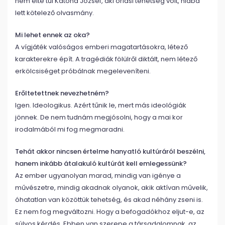
nem élte túl Katona József, aki óriási tehetség volt, hiába
lett kötelező olvasmány.
Mi lehet ennek az oka?
A vígjáték valóságos emberi magatartásokra, létező
karakterekre épít. A tragédiák fölülről diktált, nem létező
erkölcsiséget próbálnak megeleveníteni.
Erőltetettnek nevezhetném?
Igen. Ideologikus. Azért tűnik le, mert más ideológiák
jönnek. De nem tudnám megjósolni, hogy a mai kor
irodalmából mi fog megmaradni.
Tehát akkor nincsen értelme hanyatló kultúráról beszélni,
hanem inkább átalakuló kultúrát kell emlegessünk?
Az ember ugyanolyan marad, mindig van igénye a
művészetre, mindig akadnak olyanok, akik aktívan művelik,
óhatatlan van közöttük tehetség, és akad néhány zseni is.
Ez nem fog megváltozni. Hogy a befogadókhoz eljut-e, az
súlyos kérdés. Ebben van szerepe a társadalomnak, az