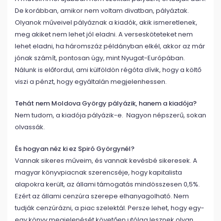
De korábban, amikor nem voltam divatban, pályáztak.
Olyanok műveivel pályáznak a kiadók, akik ismeretlenek,
meg akiket nem lehet jól eladni. A versesköteteket nem
lehet eladni, ha háromszáz példányban elkél, akkor az már
jónak számít, pontosan úgy, mint Nyugat-Európában.
Nálunk is előfordul, ami külföldön régóta dívik, hogy a költő
viszi a pénzt, hogy egyáltalán megjelenhessen.
Tehát nem Moldova György pályázik, hanem a kiadója?
Nem tudom, a kiadója pályázik-e. Nagyon népszerű, sokan
olvassák.
És hogyan néz ki ez Spiró Györgynél?
Vannak sikeres műveim, és vannak kevésbé sikeresek. A
magyar könyvpiacnak szerencséje, hogy kapitalista
alapokra került, az állami támogatás mindösszesen 0,5%.
Ezért az állami cenzúra szerepe elhanyagolható. Nem
tudják cenzúrázni, a piac szelektál. Persze lehet, hogy egy-
egy könyv megjelenését követően utólag lesznek olyan