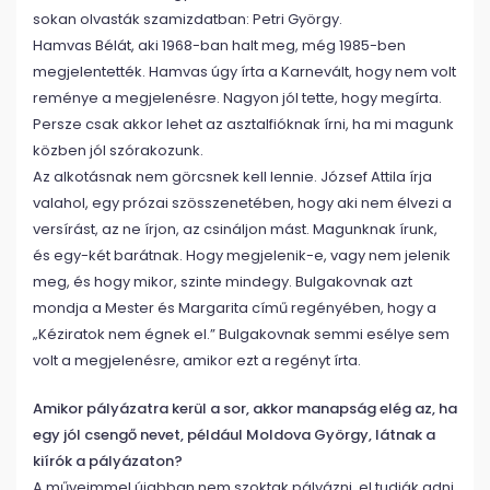
sokan olvasták szamizdatban: Petri György.
Hamvas Bélát, aki 1968-ban halt meg, még 1985-ben
megjelentették. Hamvas úgy írta a Karnevált, hogy nem volt
reménye a megjelenésre. Nagyon jól tette, hogy megírta.
Persze csak akkor lehet az asztalfióknak írni, ha mi magunk
közben jól szórakozunk.
Az alkotásnak nem görcsnek kell lennie. József Attila írja
valahol, egy prózai szösszenetében, hogy aki nem élvezi a
versírást, az ne írjon, az csináljon mást. Magunknak írunk,
és egy-két barátnak. Hogy megjelenik-e, vagy nem jelenik
meg, és hogy mikor, szinte mindegy. Bulgakovnak azt
mondja a Mester és Margarita című regényében, hogy a
„Kéziratok nem égnek el.” Bulgakovnak semmi esélye sem
volt a megjelenésre, amikor ezt a regényt írta.
Amikor pályázatra kerül a sor, akkor manapság elég az, ha
egy jól csengő nevet, például Moldova György, látnak a
kiírók a pályázaton?
A műveimmel újabban nem szoktak pályázni, el tudják adni.