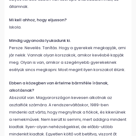
államnak.
Mi kell ahhoz, hogy eljusson?
Iskola.
Mindig ugyanoda lyukadunk ki.
Persze. Nevelés. Tanítás. Hogy a gyerekek megkapják, ami
jár nekik. Vannak olyan korszakok, amikor kevésbé kapják
meg. Olyan is van, amikor a szegényebb gyerekeknek
esélyük sincs megkapni. Most megint ilyen korszakot élünk.
Ebben a közegben van értelme bármiféle írásnak,
alkotásnak?
Abszolút van. Magyarországon kevesen alkotnak az
asztalfiók számára. A rendszerváltáskor, 1989-ben
mindenki azt várta, hogy megnyílnak a fiókok, és kikerülnek
a remekművek. Nem került ki semmi, mert addigra mindent
kiadtak. Ilyen-olyan nehézségekkel, de előbb-utóbb
mindenkit kiadtak. Egyetlen költő volt betiltva, viszont őt