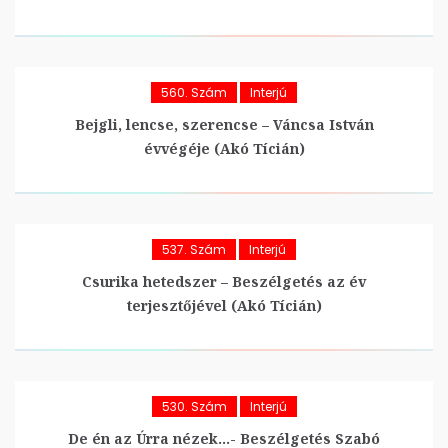
560. Szám
Interjú
Bejgli, lencse, szerencse – Váncsa István
évvégéje (Akó Tícián)
537. Szám
Interjú
Csurika hetedszer – Beszélgetés az év
terjesztőjével (Akó Tícián)
530. Szám
Interjú
De én az Úrra nézek…- Beszélgetés Szabó