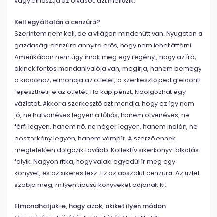
vagy elriasztja az olvasót, azt mellőzik.
Kell egyáltalán a cenzúra?
Szerintem nem kell, de a világon mindenütt van. Nyugaton a
gazdasági cenzúra annyira erős, hogy nem lehet áttörni.
Amerikában nem úgy írnak meg egy regényt, hogy az író,
akinek fontos mondanivalója van, megírja, hanem bemegy
a kiadóhoz, elmondja az ötletét, a szerkesztő pedig eldönti,
fejlesztheti-e az ötletét. Ha kap pénzt, kidolgozhat egy
vázlatot. Akkor a szerkesztő azt mondja, hogy ez így nem
jó, ne hatvanéves legyen a főhős, hanem ötvenéves, ne
férfi legyen, hanem nő, ne néger legyen, hanem indián, ne
boszorkány legyen, hanem vámpír. A szerző ennek
megfelelően dolgozik tovább. Kollektív sikerkönyv-alkotás
folyik. Nagyon ritka, hogy valaki egyedül ír meg egy
könyvet, és az sikeres lesz. Ez az abszolút cenzúra. Az üzlet
szabja meg, milyen típusú könyveket adjanak ki.
Elmondhatjuk-e, hogy azok, akiket ilyen módon