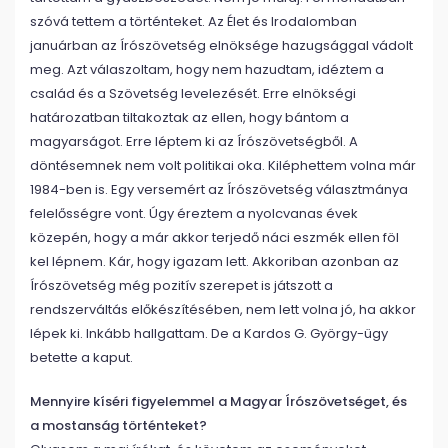
szóvá tettem a történteket. Az Élet és Irodalomban
januárban az Írószövetség elnöksége hazugsággal vádolt
meg. Azt válaszoltam, hogy nem hazudtam, idéztem a
család és a Szövetség levelezését. Erre elnökségi
határozatban tiltakoztak az ellen, hogy bántom a
magyarságot. Erre léptem ki az Írószövetségből. A
döntésemnek nem volt politikai oka. Kiléphettem volna már
1984-ben is. Egy versemért az Írószövetség választmánya
felelősségre vont. Úgy éreztem a nyolcvanas évek
közepén, hogy a már akkor terjedő náci eszmék ellen föl
kel lépnem. Kár, hogy igazam lett. Akkoriban azonban az
Írószövetség még pozitív szerepet is játszott a
rendszerváltás előkészítésében, nem lett volna jó, ha akkor
lépek ki. Inkább hallgattam. De a Kardos G. György-ügy
betette a kaput.
Mennyire kíséri figyelemmel a Magyar Írószövetséget, és
a mostanság történteket?