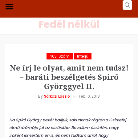
Fedél nélkül
463. Szám
Interjú
Ne írj le olyat, amit nem tudsz!
– baráti beszélgetés Spiró
Györggyel II.
By
Sárközi László
Feb 10, 2018
Ha Spiró György nevét halljuk, sokunknak rögtön a Csirkefej
című drámája jut az eszünkbe. Bevallom őszintén, hogy
íróként ismertem én is, és nem tudtam arról, hogy