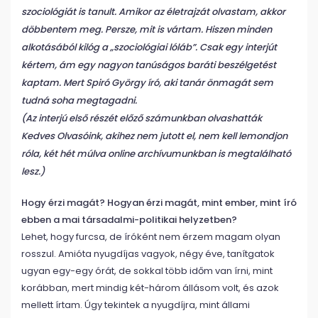
szociológiát is tanult. Amikor az életrajzát olvastam, akkor
döbbentem meg. Persze, mit is vártam. Hiszen minden
alkotásából kilóg a „szociológiai lóláb”. Csak egy interjút
kértem, ám egy nagyon tanúságos baráti beszélgetést
kaptam. Mert Spiró György író, aki tanár önmagát sem
tudná soha megtagadni.
(Az interjú első részét előző számunkban olvashatták
Kedves Olvasóink, akihez nem jutott el, nem kell lemondjon
róla, két hét múlva online archívumunkban is megtalálható
lesz.)
Hogy érzi magát? Hogyan érzi magát, mint ember, mint író
ebben a mai társadalmi-politikai helyzetben?
Lehet, hogy furcsa, de íróként nem érzem magam olyan
rosszul. Amióta nyugdíjas vagyok, négy éve, tanítgatok
ugyan egy-egy órát, de sokkal több időm van írni, mint
korábban, mert mindig két-három állásom volt, és azok
mellett írtam. Úgy tekintek a nyugdíjra, mint állami