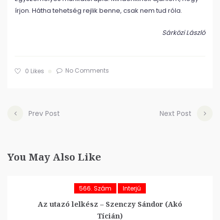
írjon. Hátha tehetség rejlik benne, csak nem tud róla.
Sárközi László
No Comments
0
Likes
Prev Post
Next Post
You May Also Like
566. Szám
Interjú
Az utazó lelkész – Szenczy Sándor (Akó
Tícián)