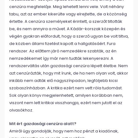
cenzúra megfelelője. Meg lehetett lenni vele. Volt néhány
tabu, azt az ember kikerülte vagy elrejtette, de a közönség
értette. A cenzúra személyeket érintett, a szerzőt tiltották
be, és nem annyira a művet. A Kádár-korszak közepén és
végén gyakran előfordult, hogy a szerző ugyan be volt tiltva,
de közben állami fizetést kapott a hallgatásáért. Fura
rendszer. Az előttem járó nemzedékre szabták, az én
nemzedékemet így már nem tudták lekenyerezni. A
rendszerváltás után gazdasági cenzúra lépett életbe. Nem
azt cenzúrázták, hogy mit írunk, de ha nem olyan volt, akkor
inkább nem adták elő nagyszínpadon, legföljebb kicsi
szobaszínházban. A kritika ezért nem vett róla tudomást.
Sok olyan könyv megjelenhetett, amilyen korábban nem,
viszont nem lett kritikai visszhangja, ezért nem jutott el az
olvasókhoz.
Mit ért gazdasági cenzúra alatt?
Amiről úgy gondolják, hogy nem hoz pénzt a kiadónak,