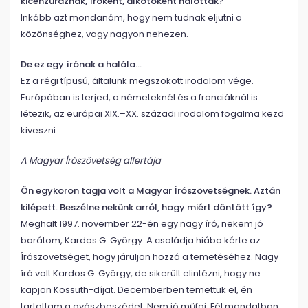
kicenzúráznak, íróként, alkotóként halottak?
Inkább azt mondanám, hogy nem tudnak eljutni a
közönséghez, vagy nagyon nehezen.
De ez egy írónak a halála…
Ez a régi típusú, általunk megszokott irodalom vége.
Európában is terjed, a németeknél és a franciáknál is
létezik, az európai XIX.–XX. századi irodalom fogalma kezd
kiveszni.
A Magyar Írószövetség alfertája
Ön egykoron tagja volt a Magyar Írószövetségnek. Aztán
kilépett. Beszélne nekünk arról, hogy miért döntött így?
Meghalt 1997. november 22-én egy nagy író, nekem jó
barátom, Kardos G. György. A családja hiába kérte az
Írószövetséget, hogy járuljon hozzá a temetéséhez. Nagy
író volt Kardos G. György, de sikerült elintézni, hogy ne
kapjon Kossuth-díjat. Decemberben temettük el, én
tartottam a gyászbeszédet. Nem jó műfaj. Fél mondatban