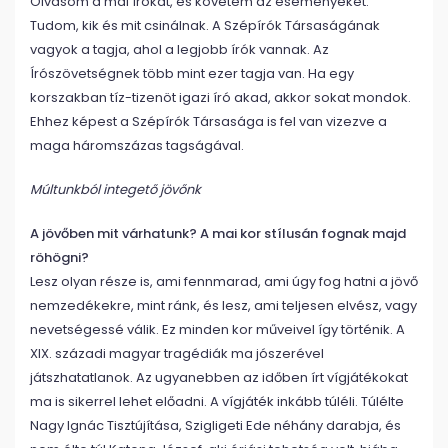
Olvasom a mai írókat, és követem az eseményeket.
Tudom, kik és mit csinálnak. A Szépírók Társaságának
vagyok a tagja, ahol a legjobb írók vannak. Az
Írószövetségnek több mint ezer tagja van. Ha egy
korszakban tíz-tizenöt igazi író akad, akkor sokat mondok.
Ehhez képest a Szépírók Társasága is fel van vizezve a
maga háromszázas tagságával.
Múltunkból integető jövőnk
A jövőben mit várhatunk? A mai kor stílusán fognak majd
röhögni?
Lesz olyan része is, ami fennmarad, ami úgy fog hatni a jövő
nemzedékekre, mint ránk, és lesz, ami teljesen elvész, vagy
nevetségessé válik. Ez minden kor műveivel így történik. A
XIX. századi magyar tragédiák ma jószerével
játszhatatlanok. Az ugyanebben az időben írt vígjátékokat
ma is sikerrel lehet előadni. A vígjáték inkább túléli. Túlélte
Nagy Ignác Tisztújítása, Szigligeti Ede néhány darabja, és