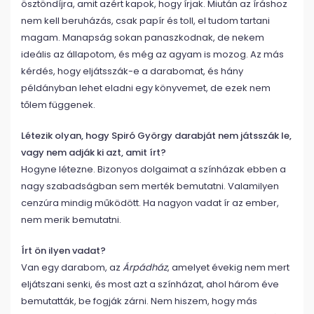
ösztöndíjra, amit azért kapok, hogy írjak. Miután az íráshoz
nem kell beruházás, csak papír és toll, el tudom tartani
magam. Manapság sokan panaszkodnak, de nekem
ideális az állapotom, és még az agyam is mozog. Az más
kérdés, hogy eljátsszák-e a darabomat, és hány
példányban lehet eladni egy könyvemet, de ezek nem
tőlem függenek.
Létezik olyan, hogy Spiró György darabját nem játsszák le,
vagy nem adják ki azt, amit írt?
Hogyne létezne. Bizonyos dolgaimat a színházak ebben a
nagy szabadságban sem merték bemutatni. Valamilyen
cenzúra mindig működött. Ha nagyon vadat ír az ember,
nem merik bemutatni.
Írt ön ilyen vadat?
Van egy darabom, az
Árpádház
, amelyet évekig nem mert
eljátszani senki, és most azt a színházat, ahol három éve
bemutatták, be fogják zárni. Nem hiszem, hogy más