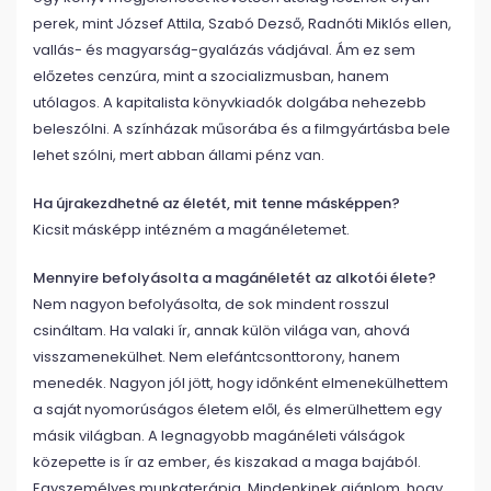
perek, mint József Attila, Szabó Dezső, Radnóti Miklós ellen,
vallás- és magyarság-gyalázás vádjával. Ám ez sem
előzetes cenzúra, mint a szocializmusban, hanem
utólagos. A kapitalista könyvkiadók dolgába nehezebb
beleszólni. A színházak műsorába és a filmgyártásba bele
lehet szólni, mert abban állami pénz van.
Ha újrakezdhetné az életét, mit tenne másképpen?
Kicsit másképp intézném a magánéletemet.
Mennyire befolyásolta a magánéletét az alkotói élete?
Nem nagyon befolyásolta, de sok mindent rosszul
csináltam. Ha valaki ír, annak külön világa van, ahová
visszamenekülhet. Nem elefántcsonttorony, hanem
menedék. Nagyon jól jött, hogy időnként elmenekülhettem
a saját nyomorúságos életem elől, és elmerülhettem egy
másik világban. A legnagyobb magánéleti válságok
közepette is ír az ember, és kiszakad a maga bajából.
Egyszemélyes munkaterápia. Mindenkinek ajánlom, hogy