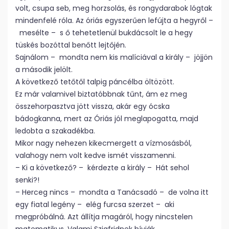
volt, csupa seb, meg horzsolás, és rongydarabok lógtak
mindenfelé róla. Az óriás egyszerűen lefújta a hegyről –
mesélte – s ő tehetetlenül bukdácsolt le a hegy
tüskés bozóttal benőtt lejtőjén.
Sajnálom – mondta nem kis malíciával a király – jöjjön
a második jelölt.
A következő tetőtől talpig páncélba öltözött.
Ez már valamivel biztatóbbnak tűnt, ám ez meg
összehorpasztva jött vissza, akár egy ócska
bádogkanna, mert az Óriás jól meglapogatta, majd
ledobta a szakadékba.
Mikor nagy nehezen kikecmergett a vízmosásból,
valahogy nem volt kedve ismét visszamenni.
– Ki a következő? – kérdezte a király – Hát sehol
senki?!
– Herceg nincs – mondta a Tanácsadó – de volna itt
egy fiatal legény – elég furcsa szerzet – aki
megpróbálná. Azt állítja magáról, hogy nincstelen