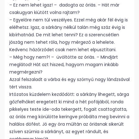
– Ez nem lehet igaz! – dadogta az óriás. – Hát már
csakugyan kiütött volna rajtam?
– Egyelőre nem túl veszélyes. Ezzel még akár fél évig is
elélhetsz. Igaz, a sárkány nélkül talán még száz évig is
kibírhatnád. De mit lehet tenni? Ez a szerencsétlen
jószág nem tehet róla, hogy mérgező a lehelete.
Kedvenc házőrződet csak nem lehet elpusztítani.
– Még hogy nem?! – üvöltötte az óriás. – Mindjárt
meglátod! Hát azt hiszed, hagyom magam inkább
megmérgezni?
Azzal felszaladt a várba és egy szörnyű nagy lándzsával
tért vissza.
Irtózatos küzdelem kezdődött: a sárkány lihegett, sárga
gőzfelhőket eregetett ki mind a hét pofájából, ronda
pikkelyes teste ide-oda tekergett, fogait csattogtatta,
az óriás meg körülötte keringve próbálta meg bevinni a
halálos döfést. Jó egy óra múltán az óriásnak sikerült
szíven szúrnia a sárkányt, az egyet rándult, és