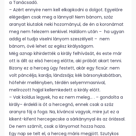
a Tanácsadó.
– Azért ennyire nem kell elkapkodni a dolgot. Egyelőre
elégedjen csak meg a lánnyal! Nem bánom, száz
aranyat kiutalok neki hozományul, de én a koronámat
meg nem felezem senkivel. Halálom után – ha ugyan
addig el tudja viselni lányom szeszélyeit – nem
bánom, övé lehet az egész királyságom.
Még aznap kihirdették a király felhívását, és este már
ott is állt az első herceg előtte, aki próbát akart tenni.
Bizony ez a herceg úgy festett, akár egy ficsúr: nem
volt páncélja, kardja, lándzsája; kék bársonykabátban,
hófehér mellényben, térdén selyemmasnival,
melírozott hajjal kellemkedett a király előtt.
– Vak koldus legyek, ha ez nem meleg… . – gondolta a
király– érdekli is őt a hercegnő, ennek csak a száz
aranyra fáj a foga. Na, kíváncsi vagyok, mire jut ez a
kikent-kifent hercegecske a sárkánynyal és az óriással.
De nem számít, csak a lányomat hozza haza.
Egy nap se telt el, a herceg máris megjött. Szutykos