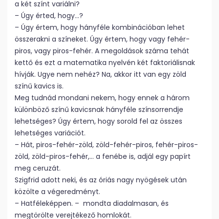
a két színt variálni?
– Úgy érted, hogy…?
– Úgy értem, hogy hányféle kombinációban lehet
összerakni a színeket. Úgy értem, hogy vagy fehér-
piros, vagy piros-fehér. A megoldások száma tehát
kettő és ezt a matematika nyelvén két faktoriálisnak
hívják. Ugye nem nehéz? Na, akkor itt van egy zöld
színű kavics is.
Meg tudnád mondani nekem, hogy ennek a három
különböző színű kavicsnak hányféle színsorrendje
lehetséges? Úgy értem, hogy sorold fel az összes
lehetséges variációt.
– Hát, piros-fehér-zöld, zöld-fehér-piros, fehér-piros-
zöld, zöld-piros-fehér,… a fenébe is, adjál egy papírt
meg ceruzát.
Szigfrid adott neki, és az óriás nagy nyögések után
közölte a végeredményt.
– Hatféleképpen. – mondta diadalmasan, és
megtörölte verejtékező homlokát.