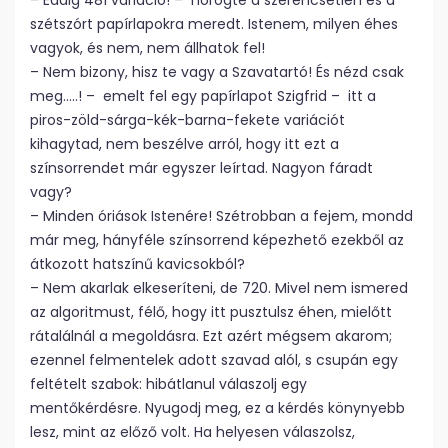
– Eddig 481 variáció! – hörögte a szerencsétlen és a
szétszórt papírlapokra meredt. Istenem, milyen éhes
vagyok, és nem, nem állhatok fel!
– Nem bizony, hisz te vagy a Szavatartó! És nézd csak
meg…..! – emelt fel egy papírlapot Szigfrid – itt a
piros-zöld-sárga-kék-barna-fekete variációt
kihagytad, nem beszélve arról, hogy itt ezt a
színsorrendet már egyszer leírtad. Nagyon fáradt
vagy?
– Minden óriások Istenére! Szétrobban a fejem, mondd
már meg, hányféle színsorrend képezhető ezekből az
átkozott hatszínű kavicsokból?
– Nem akarlak elkeseríteni, de 720. Mivel nem ismered
az algoritmust, félő, hogy itt pusztulsz éhen, mielőtt
rátalálnál a megoldásra. Ezt azért mégsem akarom;
ezennel felmentelek adott szavad alól, s csupán egy
feltételt szabok: hibátlanul válaszolj egy
mentőkérdésre. Nyugodj meg, ez a kérdés könynyebb
lesz, mint az előző volt. Ha helyesen válaszolsz,