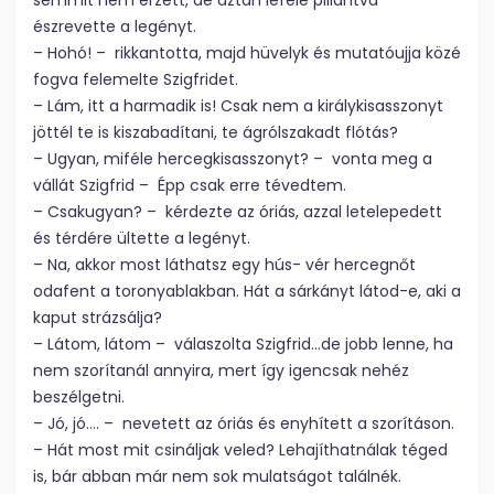
semmit nem érzett, de aztán lefelé pillantva
észrevette a legényt.
– Hohó! – rikkantotta, majd hüvelyk és mutatóujja közé
fogva felemelte Szigfridet.
– Lám, itt a harmadik is! Csak nem a királykisasszonyt
jöttél te is kiszabadítani, te ágrólszakadt flótás?
– Ugyan, miféle hercegkisasszonyt? – vonta meg a
vállát Szigfrid – Épp csak erre tévedtem.
– Csakugyan? – kérdezte az óriás, azzal letelepedett
és térdére ültette a legényt.
– Na, akkor most láthatsz egy hús- vér hercegnőt
odafent a toronyablakban. Hát a sárkányt látod-e, aki a
kaput strázsálja?
– Látom, látom – válaszolta Szigfrid…de jobb lenne, ha
nem szorítanál annyira, mert így igencsak nehéz
beszélgetni.
– Jó, jó…. – nevetett az óriás és enyhített a szorításon.
– Hát most mit csináljak veled? Lehajíthatnálak téged
is, bár abban már nem sok mulatságot találnék.