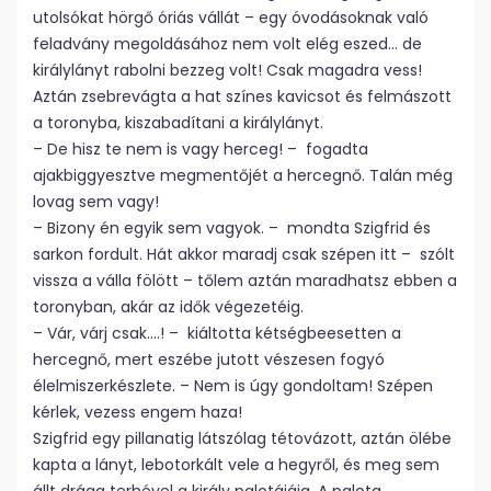
utolsókat hörgő óriás vállát – egy óvodásoknak való
feladvány megoldásához nem volt elég eszed… de
királylányt rabolni bezzeg volt! Csak magadra vess!
Aztán zsebrevágta a hat színes kavicsot és felmászott
a toronyba, kiszabadítani a királylányt.
– De hisz te nem is vagy herceg! – fogadta
ajakbiggyesztve megmentőjét a hercegnő. Talán még
lovag sem vagy!
– Bizony én egyik sem vagyok. – mondta Szigfrid és
sarkon fordult. Hát akkor maradj csak szépen itt – szólt
vissza a válla fölött – tőlem aztán maradhatsz ebben a
toronyban, akár az idők végezetéig.
– Vár, várj csak….! – kiáltotta kétségbeesetten a
hercegnő, mert eszébe jutott vészesen fogyó
élelmiszerkészlete. – Nem is úgy gondoltam! Szépen
kérlek, vezess engem haza!
Szigfrid egy pillanatig látszólag tétovázott, aztán ölébe
kapta a lányt, lebotorkált vele a hegyről, és meg sem