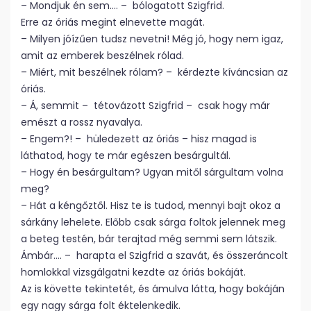
– Mondjuk én sem…. – bólogatott Szigfrid.
Erre az óriás megint elnevette magát.
– Milyen jóízűen tudsz nevetni! Még jó, hogy nem igaz,
amit az emberek beszélnek rólad.
– Miért, mit beszélnek rólam? – kérdezte kíváncsian az
óriás.
– Á, semmit – tétovázott Szigfrid – csak hogy már
emészt a rossz nyavalya.
– Engem?! – hüledezett az óriás – hisz magad is
láthatod, hogy te már egészen besárgultál.
– Hogy én besárgultam? Ugyan mitől sárgultam volna
meg?
– Hát a kéngőztől. Hisz te is tudod, mennyi bajt okoz a
sárkány lehelete. Előbb csak sárga foltok jelennek meg
a beteg testén, bár terajtad még semmi sem látszik.
Ámbár…. – harapta el Szigfrid a szavát, és összeráncolt
homlokkal vizsgálgatni kezdte az óriás bokáját.
Az is követte tekintetét, és ámulva látta, hogy bokáján
egy nagy sárga folt éktelenkedik.