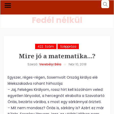
Fedél nélkül
422. Szám
Széppróza
Mire jó a matematika…?
Szerző:
Verebélyi Béla
febr 10, 2018
Egyszer, réges-régen, Sosemvolt Ország királya elé
lélekszakadva rohant hírhozója:
– Jaj, Felséges Királyom, rossz hírt kell közölnöm veled:
egyetlen lányodat, a hercegnőt elrabolta a Szavatartó
Óriás, bezárta várába, s most egy sárkánnyal őrizteti.
– Mit nem mondasz? Óriás is, sárkány is? Azért ez már