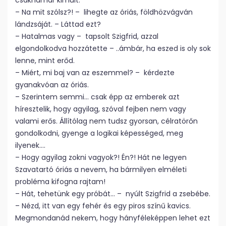
csakhamar kimúlt.
– Na mit szólsz?! – lihegte az óriás, földhözvágván
lándzsáját. – Láttad ezt?
– Hatalmas vagy – tapsolt Szigfrid, azzal
elgondolkodva hozzátette – ..ámbár, ha eszed is oly sok
lenne, mint erőd.
– Miért, mi baj van az eszemmel? – kérdezte
gyanakvóan az óriás.
– Szerintem semmi… csak épp az emberek azt
híresztelik, hogy agyilag, szóval fejben nem vagy
valami erős. Állítólag nem tudsz gyorsan, célratörőn
gondolkodni, gyenge a logikai képességed, meg
ilyenek….
– Hogy agyilag zokni vagyok?! Én?! Hát ne legyen
Szavatartó óriás a nevem, ha bármilyen elméleti
probléma kifogna rajtam!
– Hát, tehetünk egy próbát… – nyúlt Szigfrid a zsebébe.
– Nézd, itt van egy fehér és egy piros színű kavics.
Megmondanád nekem, hogy hányféleképpen lehet ezt