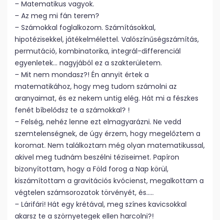
– Matematikus vagyok.
– Az meg mi fán terem?
– Számokkal foglalkozom. Számításokkal,
hipotézisekkel, játékelmélettel. Valószínűségszámítás,
permutáció, kombinatorika, integrál-differenciál
egyenletek… nagyjából ez a szakterületem.
– Mit nem mondasz?! Én annyit értek a
matematikához, hogy meg tudom számolni az
aranyaimat, és ez nekem untig elég. Hát mi a fészkes
fenét bíbelődsz te a számokkal? !
– Felség, nehéz lenne ezt elmagyarázni. Ne vedd
szemtelenségnek, de úgy érzem, hogy megelőztem a
koromat. Nem találkoztam még olyan matematikussal,
akivel meg tudnám beszélni téziseimet. Papíron
bizonyítottam, hogy a Föld forog a Nap körül,
kiszámítottam a gravitációs kvócienst, megalkottam a
végtelen számsorozatok törvényét, és…..
– Lárifári! Hát egy krétával, meg színes kavicsokkal
akarsz te a szörnyetegek ellen harcolni?!