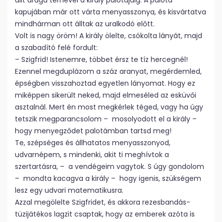
állt drága terhével a király palotájáig. A palota
kapujában már ott várta menyasszonya, és kisvártatva
mindhárman ott álltak az uralkodó előtt.
Volt is nagy öröm! A király ölelte, csókolta lányát, majd
a szabadító felé fordult:
– Szigfrid! Istenemre, többet érsz te tíz hercegnél!
Ezennel megduplázom a száz aranyat, megérdemled,
épségben visszahoztad egyetlen lányomat. Hogy ez
miképpen sikerült neked, majd elmeséled az esküvői
asztalnál. Mert én most megkérlek téged, vagy ha úgy
tetszik megparancsolom – mosolyodott el a király –
hogy menyegződet palotámban tartsd meg!
Te, szépséges és állhatatos menyasszonyod,
udvarnépem, s mindenki, akit ti meghívtok a
szertartásra, – a vendégeim vagytok. S úgy gondolom
– mondta kacagva a király – hogy igenis, szükségem
lesz egy udvari matematikusra.
Azzal megölelte Szigfridet, és akkora rezesbandás-
tüzijátékos lagzit csaptak, hogy az emberek azóta is