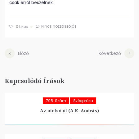
csak erről beszélnek.
Nincs hozzászólás
0
Likes
Előző
Következő
Kapcsolódó Írások
795. Szám
Széppróza
Az utolsó út (A.K. András)