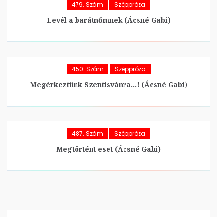
479. Szám
Széppróza
Levél a barátnőmnek (Ácsné Gabi)
450. Szám
Széppróza
Megérkeztünk Szentisvánra…! (Ácsné Gabi)
487. Szám
Széppróza
Megtörtént eset (Ácsné Gabi)