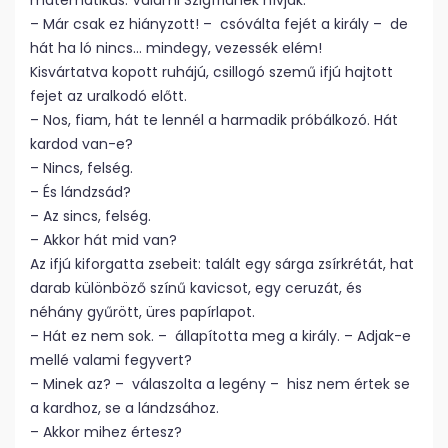
matematikus. Valami Szigfridnek hívják.
– Már csak ez hiányzott! – csóválta fejét a király – de
hát ha ló nincs… mindegy, vezessék elém!
Kisvártatva kopott ruhájú, csillogó szemű ifjú hajtott
fejet az uralkodó előtt.
– Nos, fiam, hát te lennél a harmadik próbálkozó. Hát
kardod van-e?
– Nincs, felség.
– És lándzsád?
– Az sincs, felség.
– Akkor hát mid van?
Az ifjú kiforgatta zsebeit: talált egy sárga zsírkrétát, hat
darab különböző színű kavicsot, egy ceruzát, és
néhány gyűrött, üres papírlapot.
– Hát ez nem sok. – állapította meg a király. – Adjak-e
mellé valami fegyvert?
– Minek az? – válaszolta a legény – hisz nem értek se
a kardhoz, se a lándzsához.
– Akkor mihez értesz?