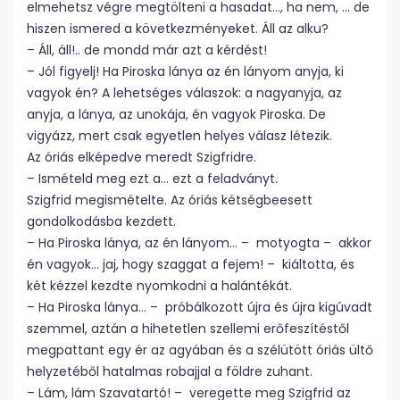
elmehetsz végre megtölteni a hasadat…, ha nem, … de
hiszen ismered a következményeket. Áll az alku?
– Áll, áll!.. de mondd már azt a kérdést!
– Jól figyelj! Ha Piroska lánya az én lányom anyja, ki
vagyok én? A lehetséges válaszok: a nagyanyja, az
anyja, a lánya, az unokája, én vagyok Piroska. De
vigyázz, mert csak egyetlen helyes válasz létezik.
Az óriás elképedve meredt Szigfridre.
– Ismételd meg ezt a… ezt a feladványt.
Szigfrid megismételte. Az óriás kétségbeesett
gondolkodásba kezdett.
– Ha Piroska lánya, az én lányom… – motyogta – akkor
én vagyok… jaj, hogy szaggat a fejem! – kiáltotta, és
két kézzel kezdte nyomkodni a halántékát.
– Ha Piroska lánya… – próbálkozott újra és újra kigúvadt
szemmel, aztán a hihetetlen szellemi erőfeszítéstől
megpattant egy ér az agyában és a szélütött óriás ültő
helyzetéből hatalmas robajjal a földre zuhant.
– Lám, lám Szavatartó! – veregette meg Szigfrid az