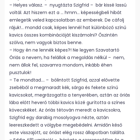
– Helyes válasz. – nyugtázta Szigfrid – bár kissé lassú
voltál. Azt hiszem ezt a … hmm… képességbeli hibát
emlegetik veled kapcsolatban az emberek. De cáfolj
rájuk!… mondd csak, képes lennél hat különböző színű
kavics összes kombinációját kiszámolni? Őszintén
szólva, nem vagyok biztos benne.
– Hogy én ne lennék képes?! Ne legyen Szavatartó
Óriás a nevem, ha felállok a megoldás nélkül – nem,
nem állok fel, szavamra mondom, inkább éhen
pusztulok!
– Te mondtad…. – bólintott Szigfrid, azzal elővette
zsebéből a megmaradt kék, sárga és fekete színű
kavicsokat, megrázogatta a tenyerében, aztán az óriás
lába előtt heverő többi kavics közé gurította a színes
kövecskéket. Az óriás tétován meredt a kavicsokra,
Szigfrid egy darabig mosolyogva nézte, aztán
leereszkedett a völgybe megebédelni. Amidőn késő
este visszajött, az óriást elég rossz állapotban találta.