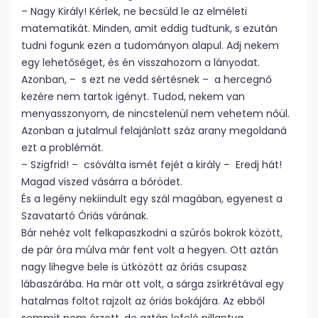
– Nagy Király! Kérlek, ne becsüld le az elméleti
matematikát. Minden, amit eddig tudtunk, s ezután
tudni fogunk ezen a tudományon alapul. Adj nekem
egy lehetőséget, és én visszahozom a lányodat.
Azonban, – s ezt ne vedd sértésnek – a hercegnő
kezére nem tartok igényt. Tudod, nekem van
menyasszonyom, de nincstelenül nem vehetem nőül.
Azonban a jutalmul felajánlott száz arany megoldaná
ezt a problémát.
– Szigfrid! – csóválta ismét fejét a király – Eredj hát!
Magad viszed vásárra a bőrödet.
És a legény nekiindult egy szál magában, egyenest a
Szavatartó Óriás várának.
Bár nehéz volt felkapaszkodni a szúrós bokrok között,
de pár óra múlva már fent volt a hegyen. Ott aztán
nagy lihegve bele is ütközött az óriás csupasz
lábaszárába. Ha már ott volt, a sárga zsírkrétával egy
hatalmas foltot rajzolt az óriás bokájára. Az ebből