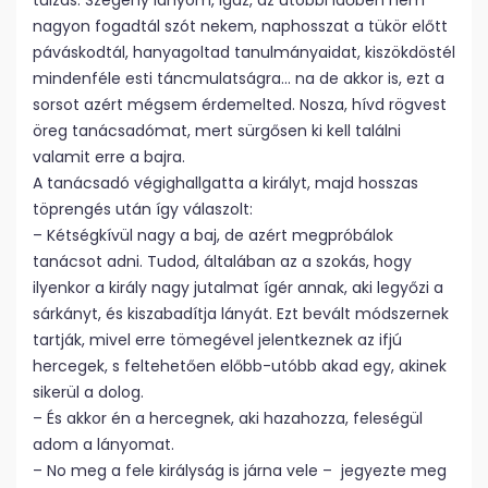
túlzás. Szegény lányom, igaz, az utóbbi időben nem
nagyon fogadtál szót nekem, naphosszat a tükör előtt
páváskodtál, hanyagoltad tanulmányaidat, kiszökdöstél
mindenféle esti táncmulatságra… na de akkor is, ezt a
sorsot azért mégsem érdemelted. Nosza, hívd rögvest
öreg tanácsadómat, mert sürgősen ki kell találni
valamit erre a bajra.
A tanácsadó végighallgatta a királyt, majd hosszas
töprengés után így válaszolt:
– Kétségkívül nagy a baj, de azért megpróbálok
tanácsot adni. Tudod, általában az a szokás, hogy
ilyenkor a király nagy jutalmat ígér annak, aki legyőzi a
sárkányt, és kiszabadítja lányát. Ezt bevált módszernek
tartják, mivel erre tömegével jelentkeznek az ifjú
hercegek, s feltehetően előbb-utóbb akad egy, akinek
sikerül a dolog.
– És akkor én a hercegnek, aki hazahozza, feleségül
adom a lányomat.
– No meg a fele királyság is járna vele – jegyezte meg