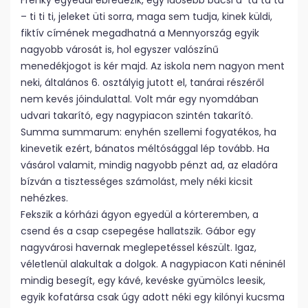
Frenky egyedül ébredezik, egy idősebb bácsi a tá tá tá
– ti ti ti, jeleket üti sorra, maga sem tudja, kinek küldi,
fiktív címének megadhatná a Mennyország egyik
nagyobb városát is, hol egyszer valószínű
menedékjogot is kér majd. Az iskola nem nagyon ment
neki, általános 6. osztályig jutott el, tanárai részéről
nem kevés jóindulattal. Volt már egy nyomdában
udvari takarító, egy nagypiacon szintén takarító.
Summa summarum: enyhén szellemi fogyatékos, ha
kinevetik ezért, bánatos méltósággal lép tovább. Ha
vásárol valamit, mindig nagyobb pénzt ad, az eladóra
bízván a tisztességes számolást, mely néki kicsit
nehézkes.
Fekszik a kórházi ágyon egyedül a kórteremben, a
csend és a csap csepegése hallatszik. Gábor egy
nagyvárosi havernak meglepetéssel készült. Igaz,
véletlenül alakultak a dolgok. A nagypiacon Kati néninél
mindig besegít, egy kávé, kevéske gyümölcs leesik,
egyik kofatársa csak úgy adott néki egy kilónyi kucsma