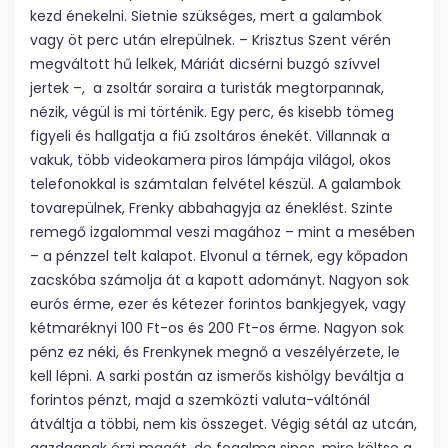
kezd énekelni. Sietnie szükséges, mert a galambok
vagy öt perc után elrepülnek. – Krisztus Szent vérén
megváltott hű lelkek, Máriát dicsérni buzgó szívvel
jertek –, a zsoltár soraira a turisták megtorpannak,
nézik, végül is mi történik. Egy perc, és kisebb tömeg
figyeli és hallgatja a fiú zsoltáros énekét. Villannak a
vakuk, több videokamera piros lámpája világol, okos
telefonokkal is számtalan felvétel készül. A galambok
tovarepülnek, Frenky abbahagyja az éneklést. Szinte
remegő izgalommal veszi magához – mint a mesében
– a pénzzel telt kalapot. Elvonul a térnek, egy kőpadon
zacskóba számolja át a kapott adományt. Nagyon sok
eurós érme, ezer és kétezer forintos bankjegyek, vagy
kétmaréknyi 100 Ft-os és 200 Ft-os érme. Nagyon sok
pénz ez néki, és Frenkynek megnő a veszélyérzete, le
kell lépni. A sarki postán az ismerős kishölgy beváltja a
forintos pénzt, majd a szemközti valuta-váltónál
átváltja a többi, nem kis összeget. Végig sétál az utcán,