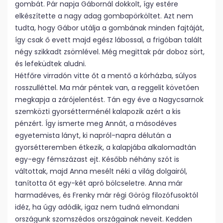
gombát. Pár napja Gábornál dokkolt, így estére
elkészítette a nagy adag gombapörköltet. Azt nem
tudta, hogy Gábor utálja a gombának minden fajtáját,
így csak ő evett majd egész lábossal, a frigóban talált
négy szikkadt zsömlével. Még megittak pár doboz sört,
és lefeküdtek aludni.
Hétfőre virradón vitte őt a mentő a kórházba, súlyos
rosszulléttel. Ma már péntek van, a reggelit követően
megkapja a zárójelentést. Tán egy éve a Nagycsarnok
szemközti gyorsétterménél kalapozik azért a kis
pénzért. Így ismerte meg Annát, a másodéves
egyetemista lányt, ki napról-napra délután a
gyorsétteremben étkezik, a kalapjába alkalomadtán
egy-egy fémszázast ejt. Később néhány szót is
váltottak, majd Anna mesélt néki a világ dolgairól,
tanította őt egy-két apró bölcseletre. Anna már
harmadéves, és Frenky már régi Görög filozófusoktól
idéz, ha úgy adódik, igaz nem tudná elmondani
országunk szomszédos országainak neveit. Kedden