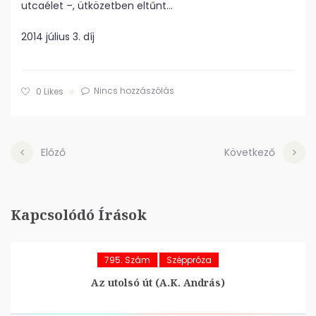
utcaélet –, ütközetben eltűnt…
2014 július 3. díj
Nincs hozzászólás
0
Likes
Előző
Következő
Kapcsolódó Írások
795. Szám
Széppróza
Az utolsó út (A.K. András)