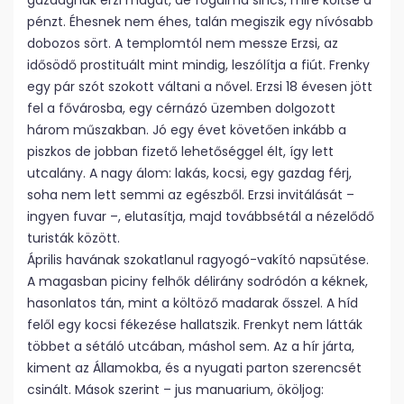
gazdagnak érzi magát, de fogalma sincs, mire költse a
pénzt. Éhesnek nem éhes, talán megiszik egy nívósabb
dobozos sört. A templomtól nem messze Erzsi, az
idősödő prostituált mint mindig, leszólítja a fiút. Frenky
egy pár szót szokott váltani a nővel. Erzsi 18 évesen jött
fel a fővárosba, egy cérnázó üzemben dolgozott
három műszakban. Jó egy évet követően inkább a
piszkos de jobban fizető lehetőséggel élt, így lett
utcalány. A nagy álom: lakás, kocsi, egy gazdag férj,
soha nem lett semmi az egészből. Erzsi invitálását –
ingyen fuvar –, elutasítja, majd továbbsétál a nézelődő
turisták között.
Április havának szokatlanul ragyogó-vakító napsütése.
A magasban piciny felhők délirány sodródón a kéknek,
hasonlatos tán, mint a költöző madarak ősszel. A híd
felől egy kocsi fékezése hallatszik. Frenkyt nem látták
többet a sétáló utcában, máshol sem. Az a hír járta,
kiment az Államokba, és a nyugati parton szerencsét
csinált. Mások szerint – jus manuarium, ököljog: