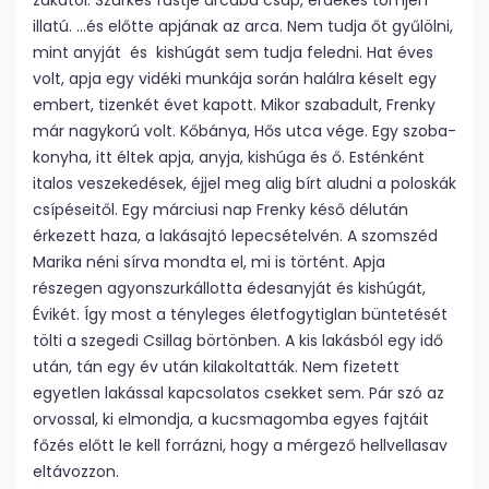
zakatol. Szürkés füstje arcába csap, érdekes tömjén
illatú. …és előtte apjának az arca. Nem tudja őt gyűlölni,
mint anyját és kishúgát sem tudja feledni. Hat éves
volt, apja egy vidéki munkája során halálra késelt egy
embert, tizenkét évet kapott. Mikor szabadult, Frenky
már nagykorú volt. Kőbánya, Hős utca vége. Egy szoba-
konyha, itt éltek apja, anyja, kishúga és ő. Esténként
italos veszekedések, éjjel meg alig bírt aludni a poloskák
csípéseitől. Egy márciusi nap Frenky késő délután
érkezett haza, a lakásajtó lepecsételvén. A szomszéd
Marika néni sírva mondta el, mi is történt. Apja
részegen agyonszurkállotta édesanyját és kishúgát,
Évikét. Így most a tényleges életfogytiglan büntetését
tölti a szegedi Csillag börtönben. A kis lakásból egy idő
után, tán egy év után kilakoltatták. Nem fizetett
egyetlen lakással kapcsolatos csekket sem. Pár szó az
orvossal, ki elmondja, a kucsmagomba egyes fajtáit
főzés előtt le kell forrázni, hogy a mérgező hellvellasav
eltávozzon.