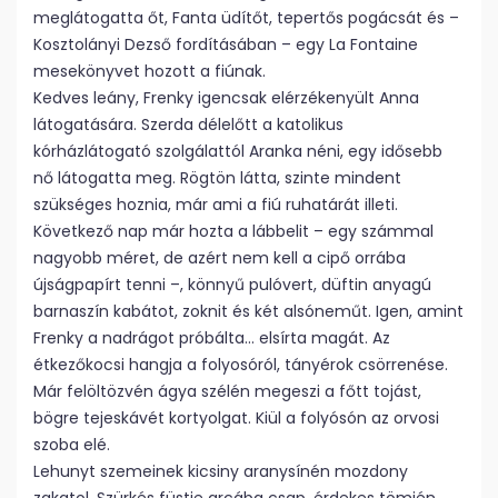
meglátogatta őt, Fanta üdítőt, tepertős pogácsát és –
Kosztolányi Dezső fordításában – egy La Fontaine
mesekönyvet hozott a fiúnak.
Kedves leány, Frenky igencsak elérzékenyült Anna
látogatására. Szerda délelőtt a katolikus
kórházlátogató szolgálattól Aranka néni, egy idősebb
nő látogatta meg. Rögtön látta, szinte mindent
szükséges hoznia, már ami a fiú ruhatárát illeti.
Következő nap már hozta a lábbelit – egy számmal
nagyobb méret, de azért nem kell a cipő orrába
újságpapírt tenni –, könnyű pulóvert, düftin anyagú
barnaszín kabátot, zoknit és két alsóneműt. Igen, amint
Frenky a nadrágot próbálta… elsírta magát. Az
étkezőkocsi hangja a folyosóról, tányérok csörrenése.
Már felöltözvén ágya szélén megeszi a főtt tojást,
bögre tejeskávét kortyolgat. Kiül a folyósón az orvosi
szoba elé.
Lehunyt szemeinek kicsiny aranysínén mozdony