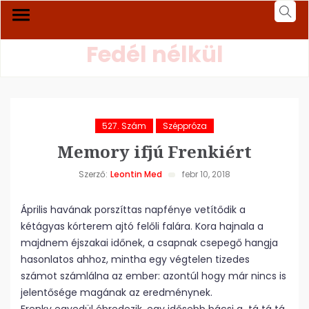
Fedél nélkül
527. Szám
Széppróza
Memory ifjú Frenkiért
Szerző:
Leontin Med
febr 10, 2018
Április havának porszíttas napfénye vetítődik a
kétágyas kórterem ajtó felőli falára. Kora hajnala a
majdnem éjszakai időnek, a csapnak csepegő hangja
hasonlatos ahhoz, mintha egy végtelen tizedes
számot számlálna az ember: azontúl hogy már nincs is
jelentősége magának az eredménynek.