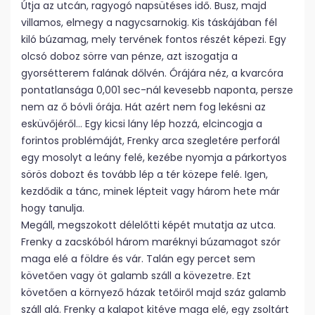
Útja az utcán, ragyogó napsütéses idő. Busz, majd
villamos, elmegy a nagycsarnokig. Kis táskájában fél
kiló búzamag, mely tervének fontos részét képezi. Egy
olcsó doboz sörre van pénze, azt iszogatja a
gyorsétterem falának dőlvén. Órájára néz, a kvarcóra
pontatlansága 0,001 sec-nál kevesebb naponta, persze
nem az ő bóvli órája. Hát azért nem fog lekésni az
esküvőjéről… Egy kicsi lány lép hozzá, elcincogja a
forintos problémáját, Frenky arca szegletére perforál
egy mosolyt a leány felé, kezébe nyomja a párkortyos
sörös dobozt és tovább lép a tér közepe felé. Igen,
kezdődik a tánc, minek lépteit vagy három hete már
hogy tanulja.
Megáll, megszokott délelőtti képét mutatja az utca.
Frenky a zacskóból három maréknyi búzamagot szór
maga elé a földre és vár. Talán egy percet sem
követően vagy öt galamb száll a kövezetre. Ezt
követően a környező házak tetőiről majd száz galamb
száll alá. Frenky a kalapot kitéve maga elé, egy zsoltárt