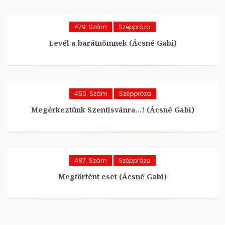
479. Szám
Széppróza
Levél a barátnőmnek (Ácsné Gabi)
450. Szám
Széppróza
Megérkeztünk Szentisvánra…! (Ácsné Gabi)
487. Szám
Széppróza
Megtörtént eset (Ácsné Gabi)