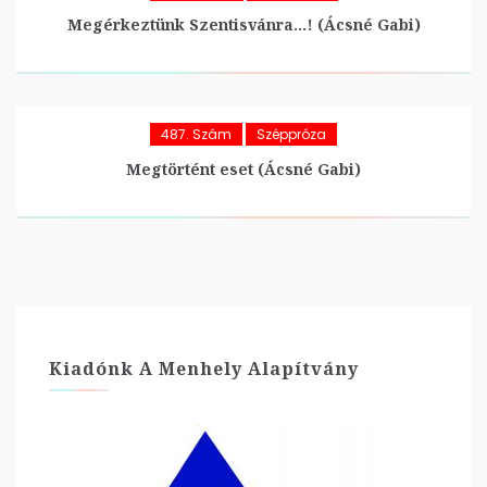
Megérkeztünk Szentisvánra…! (Ácsné Gabi)
487. Szám
Széppróza
Megtörtént eset (Ácsné Gabi)
Kiadónk A Menhely Alapítvány