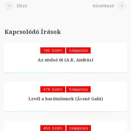
Előző
Következő
Kapcsolódó Írások
795. Szám
Széppróza
Az utolsó út (A.K. András)
479. Szám
Széppróza
Levél a barátnőmnek (Ácsné Gabi)
450. Szám
Széppróza