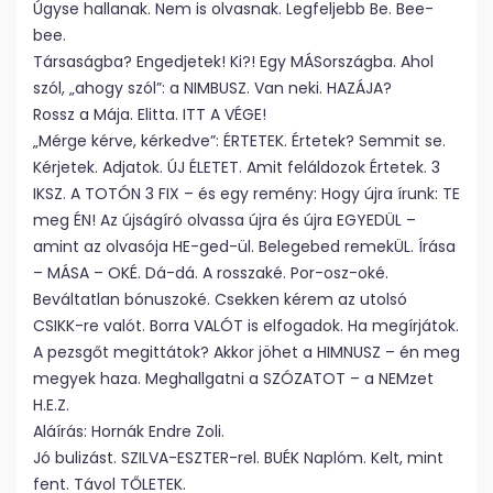
Úgyse hallanak. Nem is olvasnak. Legfeljebb Be. Bee-
bee.
Társaságba? Engedjetek! Ki?! Egy MÁSországba. Ahol
szól, „ahogy szól”: a NIMBUSZ. Van neki. HAZÁJA?
Rossz a Mája. Elitta. ITT A VÉGE!
„Mérge kérve, kérkedve”: ÉRTETEK. Értetek? Semmit se.
Kérjetek. Adjatok. ÚJ ÉLETET. Amit feláldozok Értetek. 3
IKSZ. A TOTÓN 3 FIX – és egy remény: Hogy újra írunk: TE
meg ÉN! Az újságíró olvassa újra és újra EGYEDÜL –
amint az olvasója HE-ged-ül. Belegebed remekÜL. Írása
– MÁSA – OKÉ. Dá-dá. A rosszaké. Por-osz-oké.
Beváltatlan bónuszoké. Csekken kérem az utolsó
CSIKK-re valót. Borra VALÓT is elfogadok. Ha megírjátok.
A pezsgőt megittátok? Akkor jöhet a HIMNUSZ – én meg
megyek haza. Meghallgatni a SZÓZATOT – a NEMzet
H.E.Z.
Aláírás: Hornák Endre Zoli.
Jó bulizást. SZILVA-ESZTER-rel. BUÉK Naplóm. Kelt, mint
fent. Távol TŐLETEK.