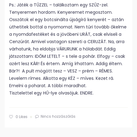
Ps.: Játék a TŰZZEL – találkoztam egy SZŰZ-zel.
Tenyeremen hordom. Kenyeremet megosztom.
Osszátok el egy botcsinálta újságíró kenyerét – aztán
üthetitek bottal a nyomomat. Nem tűri tovább őkelme
a nyomdafestéket és a jövőbeni URÁT, csak elviseli a
Cenzúrát. Amivel vastagon szereti a CERUZÁT. Na, arra
várhatunk, ha eldobja VÁRURUNK a hólabdát. Eddig
játszottam: IDŐM LETELT – s tele a pohár. Elfogy – csak
azért lesz KÁR! És értem. Amíg írhattam. Addig éltem.
Bár?! A pult mögött tesz – VESZ – prém – RÉMES.
Levelem rímes. Alkotta egy KÉZ – míves. Kezet rá.
Emelni a poharat. A többi maradhat.
Tisztelettel egy HŰ-lye olvasójuk. ENDRE.
Nincs hozzászólás
0
Likes