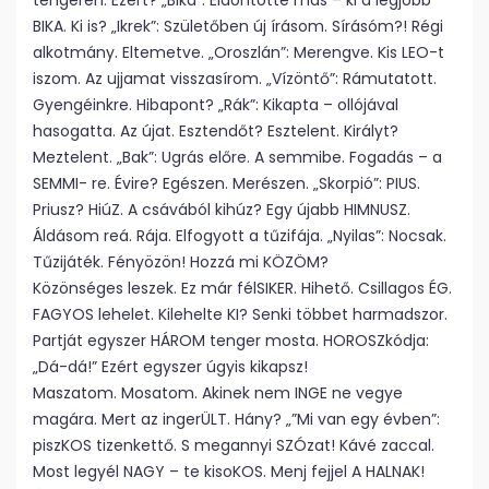
tengeren. Ezért? „Bika”: Eldöntötte más – ki a legjobb
BIKA. Ki is? „Ikrek”: Születőben új írásom. Sírásóm?! Régi
alkotmány. Eltemetve. „Oroszlán”: Merengve. Kis LEO-t
iszom. Az ujjamat visszasírom. „Vízöntő”: Rámutatott.
Gyengéinkre. Hibapont? „Rák”: Kikapta – ollójával
hasogatta. Az újat. Esztendőt? Esztelent. Királyt?
Meztelent. „Bak”: Ugrás előre. A semmibe. Fogadás – a
SEMMI- re. Évire? Egészen. Merészen. „Skorpió”: PIUS.
Priusz? HiúZ. A csávából kihúz? Egy újabb HIMNUSZ.
Áldásom reá. Rája. Elfogyott a tűzifája. „Nyilas”: Nocsak.
Tűzijáték. Fényözön! Hozzá mi KÖZÖM?
Közönséges leszek. Ez már félSIKER. Hihető. Csillagos ÉG.
FAGYOS lehelet. Kilehelte KI? Senki többet harmadszor.
Partját egyszer HÁROM tenger mosta. HOROSZkódja:
„Dá-dá!” Ezért egyszer úgyis kikapsz!
Maszatom. Mosatom. Akinek nem INGE ne vegye
magára. Mert az ingerÜLT. Hány? „”Mi van egy évben”:
piszKOS tizenkettő. S megannyi SZÓzat! Kávé zaccal.
Most legyél NAGY – te kisoKOS. Menj fejjel A HALNAK!