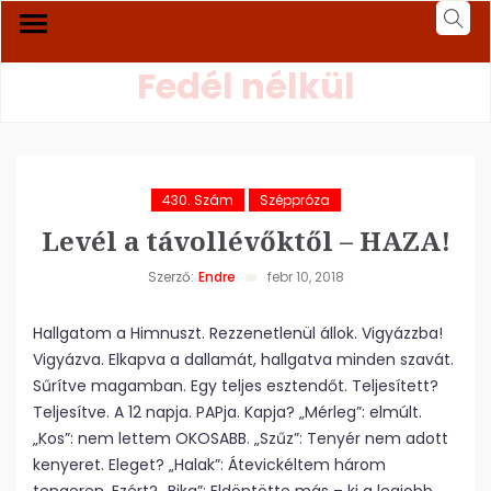
Fedél nélkül
430. Szám
Széppróza
Levél a távollévőktől – HAZA!
Szerző:
Endre
febr 10, 2018
Hallgatom a Himnuszt. Rezzenetlenül állok. Vigyázzba!
Vigyázva. Elkapva a dallamát, hallgatva minden szavát.
Sűrítve magamban. Egy teljes esztendőt. Teljesített?
Teljesítve. A 12 napja. PAPja. Kapja? „Mérleg”: elmúlt.
„Kos”: nem lettem OKOSABB. „Szűz”: Tenyér nem adott
kenyeret. Eleget? „Halak”: Átevickéltem három