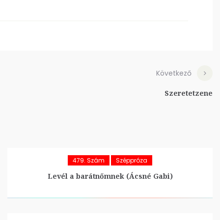
Következő
Szeretetzene
479. Szám
Széppróza
Levél a barátnőmnek (Ácsné Gabi)