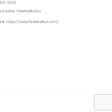
 322-3423
kul kukac fedelnelkul.hu
nk:
https://www.fedelnelkul.com/