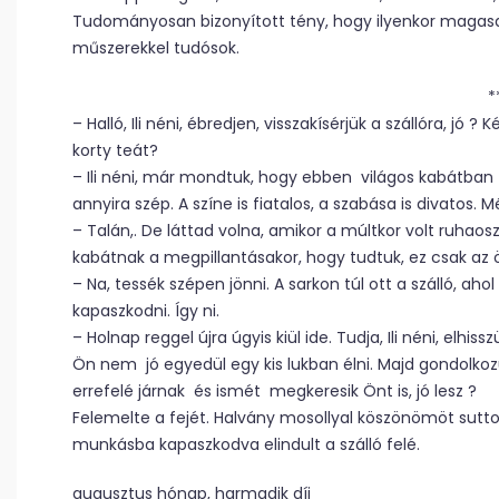
Tudományosan bizonyított tény, hogy ilyenkor magasab
műszerekkel tudósok.
*
– Halló, Ili néni, ébredjen, visszakísérjük a szállóra, jó ?
korty teát?
– Ili néni, már mondtuk, hogy ebben világos kabátban n
annyira szép. A színe is fiatalos, a szabása is divatos. 
– Talán,. De láttad volna, amikor a múltkor volt ruhaosz
kabátnak a megpillantásakor, hogy tudtuk, ez csak az 
– Na, tessék szépen jönni. A sarkon túl ott a szálló, a
kapaszkodni. Így ni.
– Holnap reggel újra úgyis kiül ide. Tudja, Ili néni, elhi
Ön nem jó egyedül egy kis lukban élni. Majd gondolko
errefelé járnak és ismét megkeresik Önt is, jó lesz ?
Felemelte a fejét. Halvány mosollyal köszönömöt suttogo
munkásba kapaszkodva elindult a szálló felé.
augusztus hónap, harmadik díj