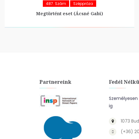
487. Szám
Széppróza
Megtörtént eset (Ácsné Gabi)
Partnereink
Fedél Nélkü
Személyesen a
ig
1073 Bud
(+36) 2