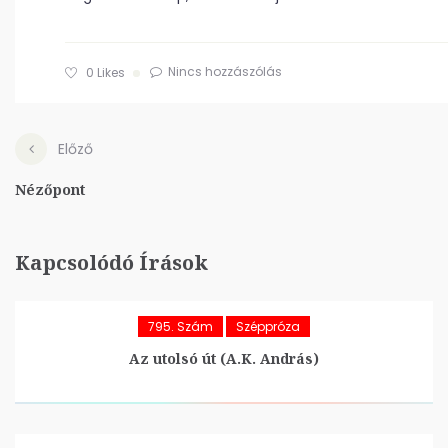
Nincs hozzászólás
0
Likes
Előző
Nézőpont
Kapcsolódó Írások
795. Szám
Széppróza
Az utolsó út (A.K. András)