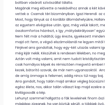
boltban vásárolt szívószállal tálalta.
Magának meg elővette a neskávéhoz annak a két káv
vettek a Csarnok téri bizományiban. Igazi Herendi az 
Most, hogy lányuk az ő korábbi állomáshelyükre, Hollandi
az egyetem elvégzése után. Igaz, még velük lakott, mer
összkomfortos házrészt, s így „mátyáskirályosan” együt
Nem félt már a haláltól, úgy érezte, igyekezett mindenk
majd ott fenn, a végső elszámolásnál ne legyen mitől 
Férjével arra gondoltak, hogy egy-két utazás valami i
még kijár nekik. Készültek is rendesen lélekben, no meg
Aztán volt még valami, amit nem tudott kristálytisztán 
csak homályos képek és rémisztően megvető emberi te
kezek, bátorító szavak, de már nem ugyanazoktól. Arra 
de amíg önmaga is felismeri, addig nincs túl nagy baj.
Arra gondolt, hogy talán majd amikor végleg búcsúzni ke
egész élete, nos, akkor talán választ kap majd ezekre a 
kivilágosodik a kép.
Lehunyt szemmel hallgatta a fák leveleinek finom őszi sz
másképp zizegnek, ha van köztük sérült, a többiek óvó,