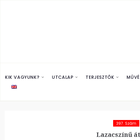
KIK VAGYUNK?
UTCALAP
TERJESZTŐK
MŰVÉ
397. Szám
Lazacszínű á