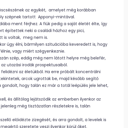
éscsészének az egyikét, amelyet még korábban
oly szépnek tartott Apponyi-mintával.
ába ment férjhez. A fiúk pedig a saját életét élte, így
t építettek neki a családi házhoz egy pici,
t is voltak, meg nem is.
or úgy élni, bármilyen szituációba keveredett is, hogy
félnie, vagy miért szégyenkeznie.
gazán szép, eddig még nem látott helyre még belefér,
 az utazási irodák prospektusaiból.
felidézni az életükből. Ha erre próbált koncentrálni
kintetek, arcok ugrottak be, majd később segítő
gondolt, hogy talán ez már a totál leépülés jele lehet,
ll, és állítólag lejátszódik az emberben ilyenkor az
jelenleg még tisztázatlan részletekre is, talán
ellő előidézte zizegését, és arra gondolt, a levelek is
 megértő szeretete veszi ilyenkor körül őket.