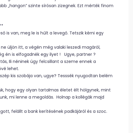
b „hangon” szinte sírósan zizegnek. Ezt mérték finom
**
 Késő is van, meg le is hűlt a levegő. Tetszik kérni egy
e üljön itt, a végén még valaki leszedi magáról,
Még én is elfogadnék egy ilyet ! Ugye, partner ?
tás, Ili néninek úgy felcsillant a szeme ennek a
övé lehet.
hol szép kis szobája van, ugye? Tesssék nyugodtan belém
sszük, hogy egy olyan tartalmas életet élt hölgynek, mint
zunk, mi lenne a megoldás. Holnap a kollégák majd
tt, felállt a bank kerítésének padkájáról és a szoc.