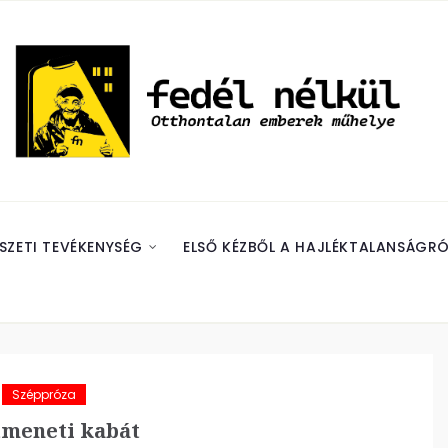
SZETI TEVÉKENYSÉG
ELSŐ KÉZBŐL A HAJLÉKTALANSÁGRÓ
Széppróza
tmeneti kabát