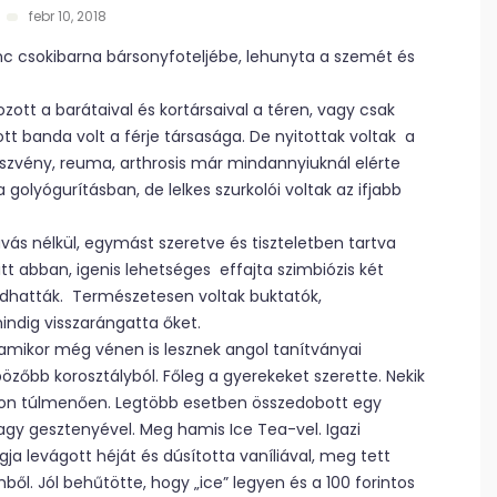
febr 10, 2018
nc csokibarna bársonyfoteljébe, lehunyta a szemét és
zott a barátaival és kortársaival a téren, vagy csak
t banda volt a férje társasága. De nyitottak voltak a
köszvény, reuma, arthrosis már mindannyiuknál elérte
golyógurításban, de lelkes szurkolói voltak az ifjabb
ás nélkül, egymást szeretve és tiszteletben tartva
itt abban, igenis lehetséges effajta szimbiózis két
 adhatták. Természetesen voltak buktatók,
indig visszarángatta őket.
 amikor még vénen is lesznek angol tanítványai
özőbb korosztályból. Főleg a gyerekeket szerette. Nekik
kokon túlmenően. Legtöbb esetben összedobott egy
agy gesztenyével. Meg hamis Ice Tea-vel. Igazi
levágott héját és dúsította vaníliával, meg tett
l. Jól behűtötte, hogy „ice” legyen és a 100 forintos