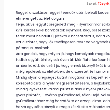
Szerző:
Tűzgyík
Reggel, a szokásos reggeli teendők után beleült kedve
elmerengett az élet dolgain.
Férje, akivel együtt öregedett meg – ilyenkor már sakko
kvíz-kérdésekkel bombázták egymást. Régi, összeszokot
téren most beindult új játékra a bocsázásra is, bár a 
azt a szintet, hogy ők tevőlegesen részt ne vegyenek a 
pétanque-osoknak.
Arra gondolt, hogy milyen jó, hogy komolyabb megalkuv
tudtak együtt élni oly sok éven át. Már fiatal korában h
ember között, de azért jó, hogy ennek bizonyítékát is
mélyrepülések az életükben, de a szeretet és humor m
Mindig olyan öregséget kívánt magában és képzelt el,
korrepetálásra, a nyelv megszerettetésére, a legkülönb
mindig igyekezett valami pluszt is adni a nyelvi játé
gyors piskótát, – nyáron gyümölccsel, télen Dejó-val v
gyümölcsteához még hozzáfőzte az aznapi alma-adagja 
hozzá egy sóhajtásnyit a maga készítette málnadzsembő