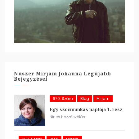
Nuszer Mirjam Johanna Legújabb
Bejegyzései
670. Szám
Blog
Mirjam
Egy szocmunkás naplója 1. rész
Nincs hozzászólás