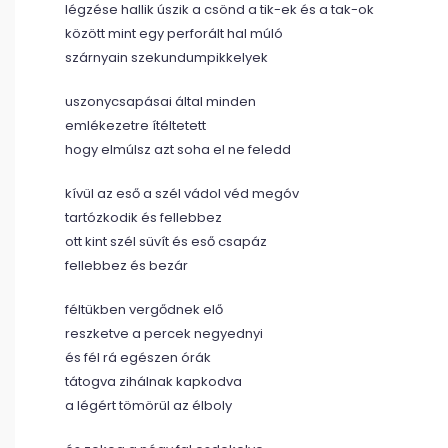
légzése hallik úszik a csönd a tik-ek és a tak-ok
között mint egy perforált hal múló
szárnyain szekundumpikkelyek
uszonycsapásai által minden
emlékezetre ítéltetett
hogy elmúlsz azt soha el ne feledd
kívül az eső a szél vádol véd megóv
tartózkodik és fellebbez
ott kint szél süvít és eső csapáz
fellebbez és bezár
féltükben vergődnek elő
reszketve a percek negyednyi
és fél rá egészen órák
tátogva zihálnak kapkodva
a légért tömörül az élboly