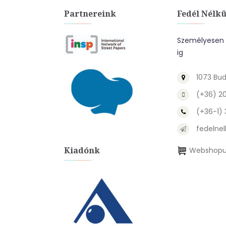
Partnereink
Fedél Nélkü
Személyesen a
ig
1073 Bud
(+36) 2
(+36-1)
fedelnel
Kiadónk
Webshopu