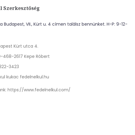
l Szerkesztőség
 Budapest, VII., Kürt u. 4 címen találsz bennünket. H-P: 9-12-
apest Kürt utca 4.
0-468-2617 Kepe Róbert
 322-3423
kul kukac fedelnelkul.hu
nk:
https://www.fedelnelkul.com/