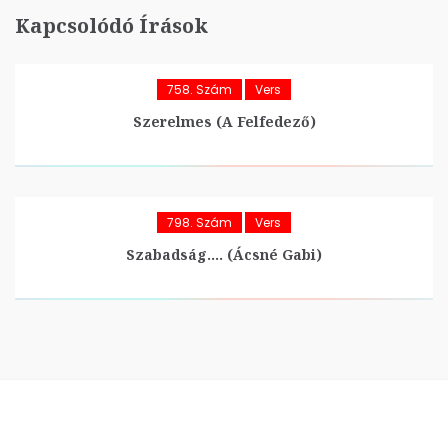
Kapcsolódó Írások
758. Szám
Vers
Szerelmes (A Felfedező)
798. Szám
Vers
Szabadság…. (Ácsné Gabi)