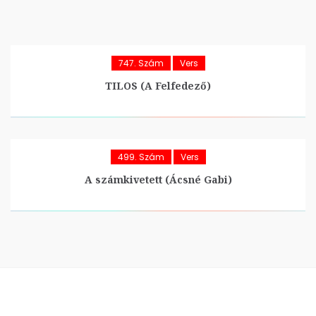
747. Szám
Vers
TILOS (A Felfedező)
499. Szám
Vers
A számkivetett (Ácsné Gabi)