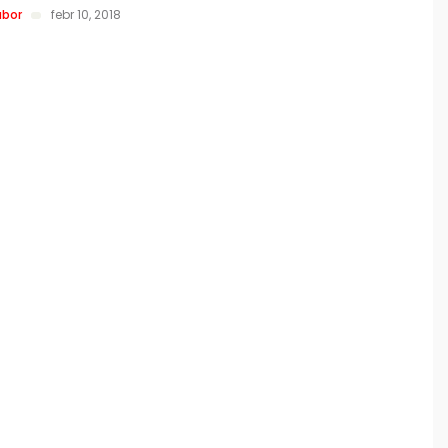
ábor
febr 10, 2018