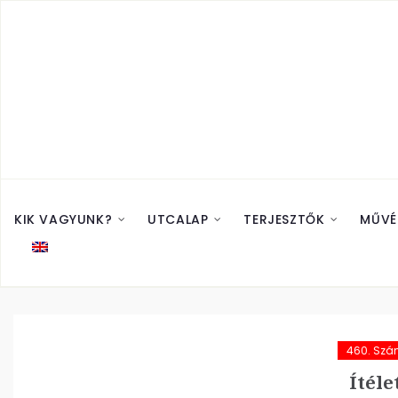
KIK VAGYUNK?
UTCALAP
TERJESZTŐK
MŰVÉ
460. Sz
Ítéle