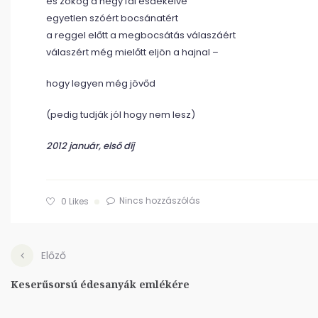
és zokog a négy fal esdekelve
egyetlen szóért bocsánatért
a reggel előtt a megbocsátás válaszáért
válaszért még mielőtt eljön a hajnal –
hogy legyen még jövőd
(pedig tudják jól hogy nem lesz)
2012 január, első díj
Nincs hozzászólás
0
Likes
Előző
Keserűsorsú édesanyák emlékére