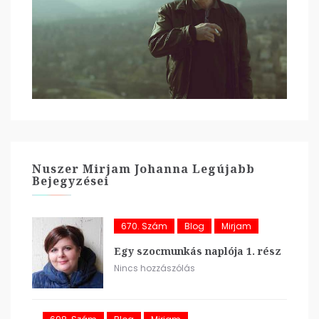
Nuszer Mirjam Johanna Legújabb
Bejegyzései
670. Szám
Blog
Mirjam
Egy szocmunkás naplója 1. rész
Nincs hozzászólás