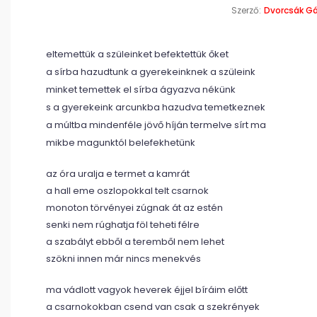
Szerző:
Dvorcsák G
eltemettük a szüleinket befektettük őket
a sírba hazudtunk a gyerekeinknek a szüleink
minket temettek el sírba ágyazva nékünk
s a gyerekeink arcunkba hazudva temetkeznek
a múltba mindenféle jövő híján termelve sírt ma
mikbe magunktól belefekhetünk
az óra uralja e termet a kamrát
a hall eme oszlopokkal telt csarnok
monoton törvényei zúgnak át az estén
senki nem rúghatja föl teheti félre
a szabályt ebből a teremből nem lehet
szökni innen már nincs menekvés
ma vádlott vagyok heverek éjjel bíráim előtt
a csarnokokban csend van csak a szekrények