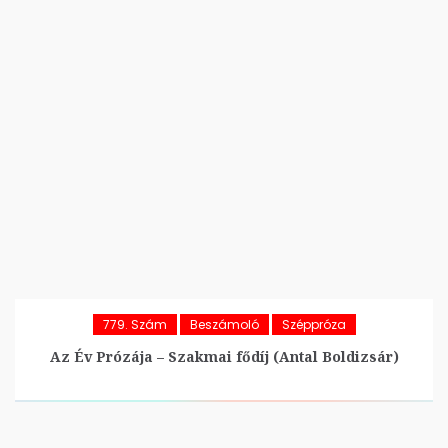
779. Szám
Beszámoló
Széppróza
Az Év Prózája – Szakmai fődíj (Antal Boldizsár)