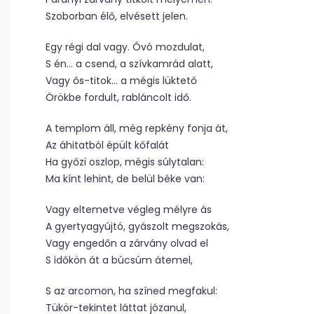
Szoborban élő, elvésett jelen.
Egy régi dal vagy. Óvó mozdulat,
S én… a csend, a szívkamrád alatt,
Vagy ős-titok… a mégis lüktető
Örökbe fordult, rabláncolt idő.
A templom áll, még repkény fonja át,
Az áhitatból épült kőfalát
Ha győzi oszlop, mégis súlytalan:
Ma kínt lehint, de belül béke van:
Vagy eltemetve végleg mélyre ás
A gyertyagyújtó, gyászolt megszokás,
Vagy engedőn a zárvány olvad el
S időkön át a búcsúm átemel,
S az arcomon, ha színed megfakul:
Tükör-tekintet láttat józanul,