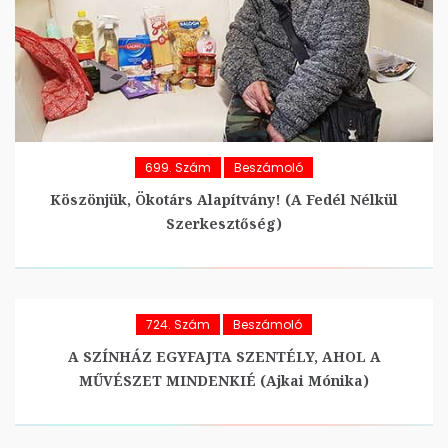
699. Szám
Beszámoló
Köszönjük, Ökotárs Alapítvány! (A Fedél Nélkül
Szerkesztőség)
724. Szám
Beszámoló
A SZÍNHÁZ EGYFAJTA SZENTÉLY, AHOL A
MŰVÉSZET MINDENKIÉ (Ajkai Mónika)