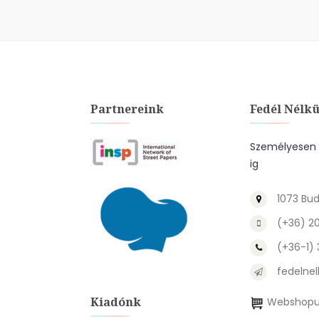
Partnereink
Fedél Nélkü
Személyesen a
ig
1073 Bud
(+36) 2
(+36-1)
fedelnel
Kiadónk
Webshopu