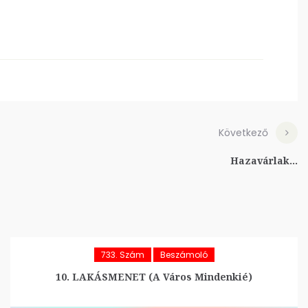
Következő
Hazavárlak...
733. Szám
Beszámoló
10. LAKÁSMENET (A Város Mindenkié)