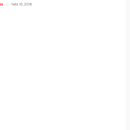
ás
febr 10, 2018