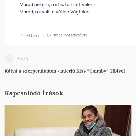
Marad nekem, mi tisztán jött velem:
Marad, mi volt: a vétlen Végtelen…
Nincs hozzászólás
+1
Likes
Előző
Kátyú a szerpentinúton - interjú Kiss "Quimby" Tibivel
Kapcsolódó Írások