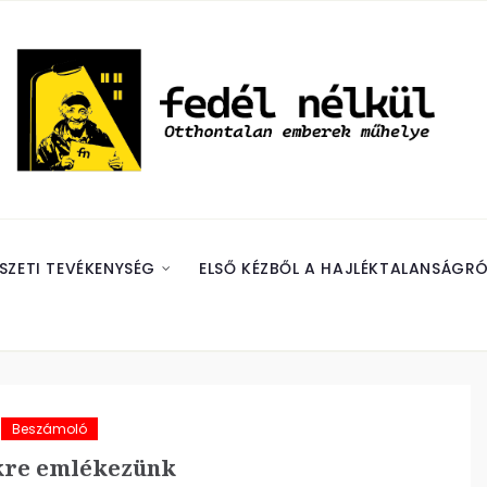
SZETI TEVÉKENYSÉG
ELSŐ KÉZBŐL A HAJLÉKTALANSÁGRÓ
Beszámoló
kre emlékezünk