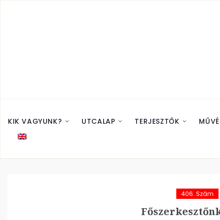
KIK VAGYUNK?
UTCALAP
TERJESZTŐK
MŰVÉ
406. Szám
Főszerkesztőn