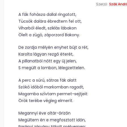
Szerző:
Szák Andr
A fák fohásza dallal ringatott,
Tücsök dalára ébredtem fel ott,
Viharból éledt, sziklás lábakon
Ölelt a zúgó, záporzord Bakony.
De zordja mélyén enyhet bújt a rét,
Karolta lágyan rezgő éterét,
A pillanatból nőtt egy új jelen,
S megült a lombon, lélegzettelen.
A perc a sűrű, sátras fák alatt
Szökő időből markomban ragadt,
Magamba szívtam permet-sejtjeit:
Örök terébe végleg elmerít.
Megannyi éve oltár-őrizőn
Megültem én e megfosztott időn,
Parányi zárvány titkolt mélyemen: