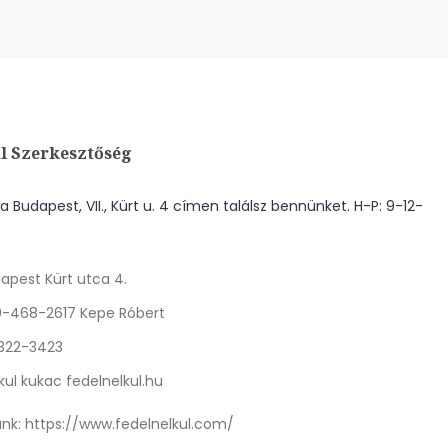
l Szerkesztőség
 Budapest, VII., Kürt u. 4 címen találsz bennünket. H-P: 9-12-
apest Kürt utca 4.
0-468-2617 Kepe Róbert
 322-3423
kul kukac fedelnelkul.hu
nk:
https://www.fedelnelkul.com/