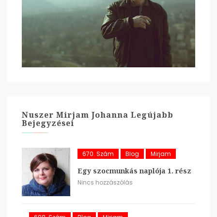
Nuszer Mirjam Johanna Legújabb
Bejegyzései
670. Szám
Blog
Mirjam
Egy szocmunkás naplója 1. rész
Nincs hozzászólás