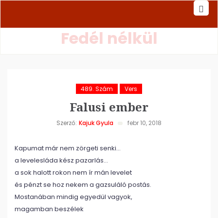
Fedél nélkül
489. Szám
Vers
Falusi ember
Szerző:
Kajuk Gyula
febr 10, 2018
Kapumat már nem zörgeti senki…
a levelesláda kész pazarlás…
a sok halott rokon nem ír mán levelet
és pénzt se hoz nekem a gazsuláló postás.
Mostanában mindig egyedül vagyok,
magamban beszélek