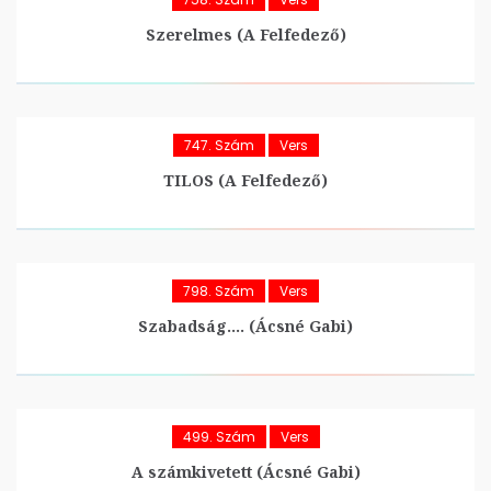
Szerelmes (A Felfedező)
747. Szám
Vers
TILOS (A Felfedező)
798. Szám
Vers
Szabadság…. (Ácsné Gabi)
499. Szám
Vers
A számkivetett (Ácsné Gabi)