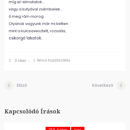
míg el-elmatatok…
vagy a kutyával zsémbelek…
ő meg rám morog.
Olyanok vagyunk már mi ketten
mint a kulcsavesztett, rozsdás,
csikorgó lakatok.
Nincs hozzászólás
0
Likes
Előző
Következő
Kapcsolódó Írások
758. Szám
Vers