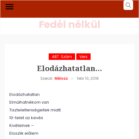
Fedél nélkül
487. Szám
Vers
Elodázhatatlan…
Szerző:
Mélosz
febr 10, 2018
Elodázhatatlan
Elmúlhatnékom van
Tiszteletlenségeitek miatt
10-telet az kevés
Kivételnek –
Eloszlik előlem