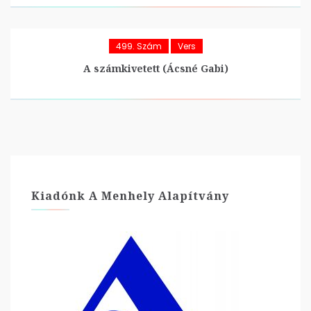
499. Szám
Vers
A számkivetett (Ácsné Gabi)
Kiadónk A Menhely Alapítvány