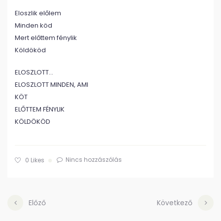
Eloszlik előlem
Minden köd
Mert előttem fénylik
Köldököd
ELOSZLOTT…
ELOSZLOTT MINDEN, AMI
KÖT
ELŐTTEM FÉNYLIK
KÖLDÖKÖD
Nincs hozzászólás
0
Likes
Előző
Következő