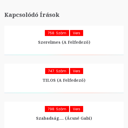
Kapcsolódó Írások
758. Szám
Vers
Szerelmes (A Felfedező)
747. Szám
Vers
TILOS (A Felfedező)
798. Szám
Vers
Szabadság…. (Ácsné Gabi)