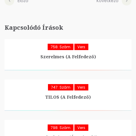
Előző
Következő
Kapcsolódó Írások
758. Szám
Vers
Szerelmes (A Felfedező)
747. Szám
Vers
TILOS (A Felfedező)
798. Szám
Vers