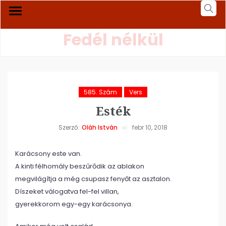
Fedél nélkül
585. Szám
Vers
Esték
Szerző:
Oláh István
febr 10, 2018
Karácsony este van.
A kinti félhomály beszűrődik az ablakon
megvilágítja a még csupasz fenyőt az asztalon.
Díszeket válogatva fel-fel villan,
gyerekkorom egy-egy karácsonya.