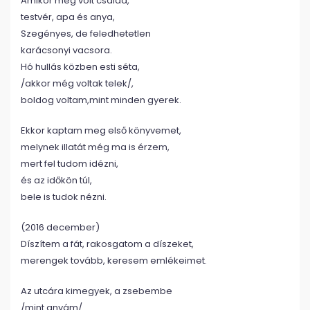
Amikor még volt család,
testvér, apa és anya,
Szegényes, de feledhetetlen
karácsonyi vacsora.
Hó hullás közben esti séta,
/akkor még voltak telek/,
boldog voltam,mint minden gyerek.
Ekkor kaptam meg első könyvemet,
melynek illatát még ma is érzem,
mert fel tudom idézni,
és az időkön túl,
bele is tudok nézni.
(2016 december)
Díszítem a fát, rakosgatom a díszeket,
merengek tovább, keresem emlékeimet.
Az utcára kimegyek, a zsebembe
/mint anyám/