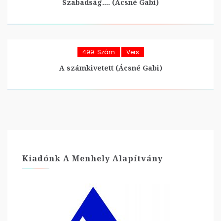
Szabadság…. (Ácsné Gabi)
499. Szám
Vers
A számkivetett (Ácsné Gabi)
Kiadónk A Menhely Alapítvány