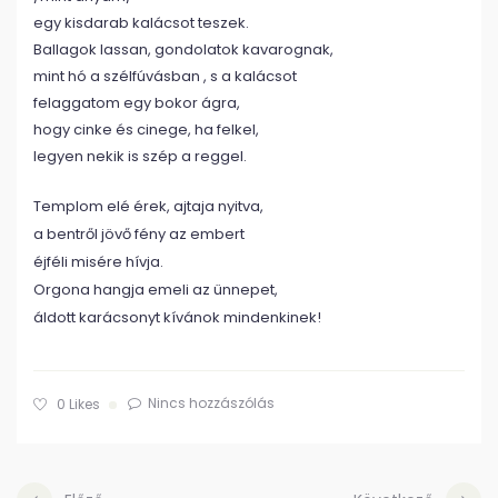
egy kisdarab kalácsot teszek.
Ballagok lassan, gondolatok kavarognak,
mint hó a szélfúvásban , s a kalácsot
felaggatom egy bokor ágra,
hogy cinke és cinege, ha felkel,
legyen nekik is szép a reggel.
Templom elé érek, ajtaja nyitva,
a bentről jövő fény az embert
éjféli misére hívja.
Orgona hangja emeli az ünnepet,
áldott karácsonyt kívánok mindenkinek!
Nincs hozzászólás
0
Likes