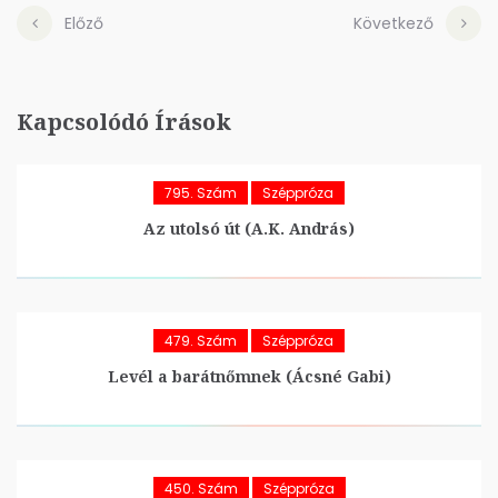
Előző
Következő
Kapcsolódó Írások
795. Szám
Széppróza
Az utolsó út (A.K. András)
479. Szám
Széppróza
Levél a barátnőmnek (Ácsné Gabi)
450. Szám
Széppróza