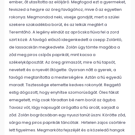
ember, őt utasította az elöljáró. Megfogod ezt a gyermeket,
feviszed a hegyre az öreg favágóhoz, mive ő az egyetlen
rokonya. Megmondod neki, visejje gondját, mert a szülei
szekere szakadékba borút, és az lelkük megtért a
Teremtőhö. A legény elindút az aprócska fiúva fel a zord
szirt közé. A favágó elősző idegenkedett a csepp Zolántó,
de lassacskán megkedvete. Zolán úgy tömte magába a
ződ meg piros csípős paprikát, mint kacsa a
székelykáposztát. Az öreg grimaszót, mire a fiú tapsót,
nevetett és a nyevét őtögette. Gyorsan nőtt a gyerek, a
favágó megtanította a mesterségére. Aztán a fiú egyedű
maradt. Tisztessége etemette kedves rokonyát. Reggető
estig dógozott, hogy enyhítse szomorúságát. Öles fákat
emegetett, míg csak fáradtan bé nem borút az ágyba.
Tavasz vót, lágy napsugát cirógatta a fiú arcát, sarjadt a
ződ. Zolán bográcsában egy nyuszi tanút úszni. Körötte ződ,
sárga meg piros paprikák táncótak . Hirtelen zajos csörtére
lett figyelmes. Megmarkóta fejszéjét és a közeledő hangok