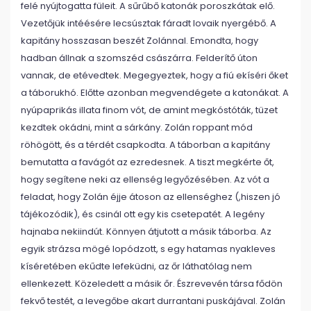
felé nyújtogatta füleit. A sűrűbő katonák poroszkátak elő.
Vezetőjük intéésére lecsúsztak fáradt lovaik nyergébő. A
kapitány hosszasan beszét Zolánnal. Emondta, hogy
hadban állnak a szomszéd császárra. Felderítő úton
vannak, de etévedtek. Megegyeztek, hogy a fiú ekíséri őket
a táborukhó. Előtte azonban megvendégete a katonákat. A
nyúpaprikás illata finom vót, de amint megkóstóták, tüzet
kezdtek okádni, mint a sárkány. Zolán roppant mód
röhögött, és a térdét csapkodta. A táborban a kapitány
bemutatta a favágót az ezredesnek. A tiszt megkérte őt,
hogy segítene neki az ellenség legyőzésében. Az vót a
feladat, hogy Zolán éjje átoson az ellenséghez (,hiszen jó
tájékozódik), és csinál ott egy kis csetepatét. A legény
hajnaba nekiindút. Könnyen átjutott a másik táborba. Az
egyik strázsa mögé lopódzott, s egy hatamas nyakleves
kíséretében ekűdte lefeküdni, az őr láthatólag nem
ellenkezett. Közeledett a másik őr. Észrevevén társa fődön
fekvő testét, a levegőbe akart durrantani puskájával. Zolán