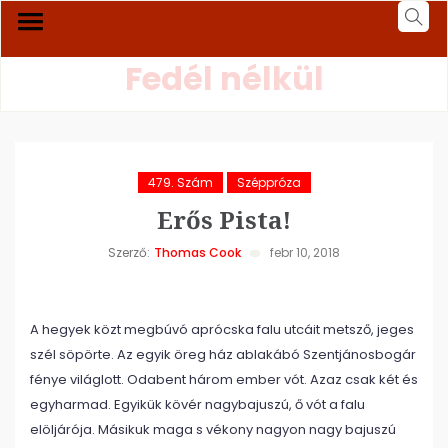
Fedél nélkül
479. Szám
Széppróza
Erős Pista!
Szerző:
Thomas Cook
febr 10, 2018
A hegyek közt megbúvó aprócska falu utcáit metsző, jeges
szél söpörte. Az egyik öreg ház ablakábó Szentjánosbogár
fénye világlott. Odabent három ember vót. Azaz csak két és
egyharmad. Egyikük kövér nagybajuszú, ő vót a falu
elöljárója. Másikuk maga s vékony nagyon nagy bajuszú