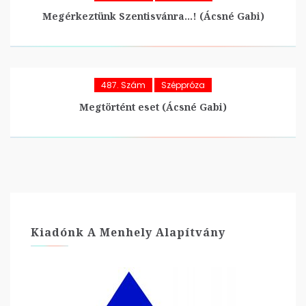
Megérkeztünk Szentisvánra…! (Ácsné Gabi)
487. Szám
Széppróza
Megtörtént eset (Ácsné Gabi)
Kiadónk A Menhely Alapítvány