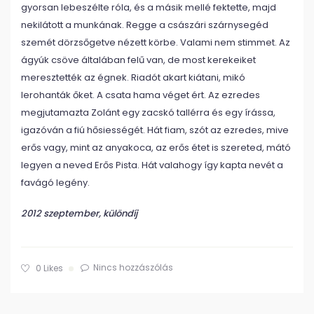
gyorsan lebeszélte róla, és a másik mellé fektette, majd
nekilátott a munkának. Regge a császári szárnysegéd
szemét dörzsőgetve nézett körbe. Valami nem stimmet. Az
ágyúk csöve általában felű van, de most kerekeiket
meresztették az égnek. Riadót akart kiátani, mikó
lerohanták őket. A csata hama véget ért. Az ezredes
megjutamazta Zolánt egy zacskó tallérra és egy írássa,
igazóván a fiú hősiességét. Hát fiam, szót az ezredes, mive
erős vagy, mint az anyakoca, az erős étet is szereted, mátó
legyen a neved Erős Pista. Hát valahogy így kapta nevét a
favágó legény.
2012 szeptember, különdíj
Nincs hozzászólás
0
Likes