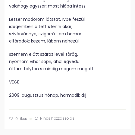
valahogy egyszer; most hiába intesz.
Lezser modorom látszat, ívbe feszül
idegemben a tett s lenni akar;
szivárvánnyá, szigorrá… ám hamar
elfáradok: kezem, lábam nehezül,
szemem előtt száraz levél zörög,
nyomom vihar söpri, ahol egyedül
álltam folyton s mindig magam mögött.
VÉGE
2009. augusztus hónap, harmadik díj
Nincs hozzászólás
0
Likes