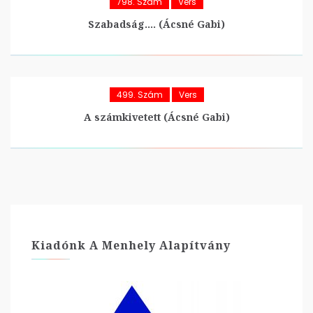
798. Szám
Vers
Szabadság…. (Ácsné Gabi)
499. Szám
Vers
A számkivetett (Ácsné Gabi)
Kiadónk A Menhely Alapítvány