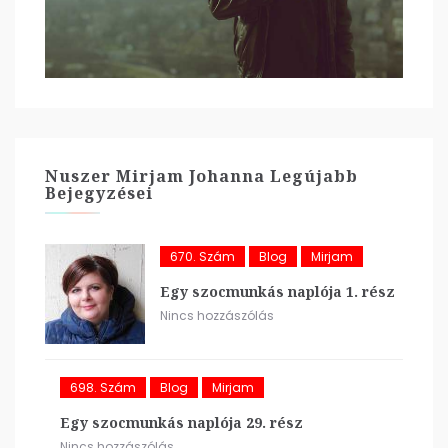
Nuszer Mirjam Johanna Legújabb
Bejegyzései
670. Szám
Blog
Mirjam
Egy szocmunkás naplója 1. rész
Nincs hozzászólás
698. Szám
Blog
Mirjam
Egy szocmunkás naplója 29. rész
Nincs hozzászólás