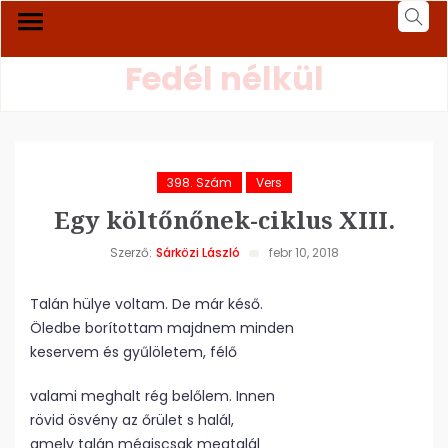
Fedél nélkül
398. Szám
Vers
Egy költőnőnek-ciklus XIII.
Szerző:
Sárközi László
febr 10, 2018
Talán hülye voltam. De már késő.
Öledbe borítottam majdnem minden
keservem és gyűlöletem, félő
valami meghalt rég belőlem. Innen
rövid ösvény az őrület s halál,
amely talán mégiscsak megtalál