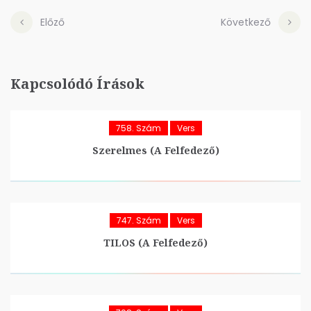
Előző
Következő
Kapcsolódó Írások
758. Szám
Vers
Szerelmes (A Felfedező)
747. Szám
Vers
TILOS (A Felfedező)