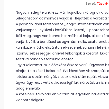
Szerző:
Tűzgyík
Nagyon hideg telünk lesz. Már hajnalban kárognak a var
„elegánsabb” dolmányos varjak is. Bejöttek a városba
A parkban, ahol fémfonatos „lengő” szeméttárolók va
varjúcsapat. Egy kiválik közülük és leszáll, – pontosab
ítéli meg, hogy van benne használható kaja, akkor károg
varjú kiválik a bandából és egymás mellé, csatarendbe
kamikaze módra elszántan elkezdenek zuhanni lefelé, 
iszonyú sebességgel, amivel felborítják a kosarat. Ekko
felfalva minden számukra ehetőt.
Egy alkalommal az előőrsként érkező varjú ügyesen k
elrejtette a közeli bokor alá. Ezt követően visszarepült
letakarta a zsákmányát, s csak ezek után repült vissza
úgyanúgy részt vett a „közösségi” lakmározásban is, 
adag ennivaló.
A közelben-távolban én voltam az egyetlen hajléktala
kidobott dolgaira.