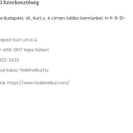
l Szerkesztőség
 Budapest, VII., Kürt u. 4 címen találsz bennünket. H-P: 9-12-
apest Kürt utca 4.
0-468-2617 Kepe Róbert
 322-3423
kul kukac fedelnelkul.hu
nk:
https://www.fedelnelkul.com/