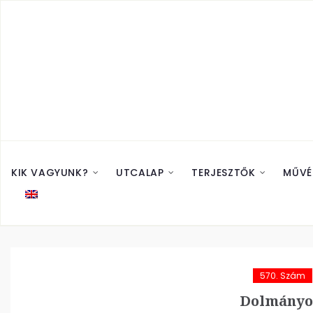
KIK VAGYUNK?
UTCALAP
TERJESZTŐK
MŰVÉ
570. Szám
Dolmányo