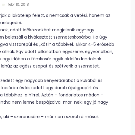
febr 10, 2018
jak a lakótelep felett, s nemcsak a vetési, hanem az
 melegedni.
nnak, adott időközönként megjelenik egy-egy
ban beleszáll a kiválasztott szemeteskosárba. Ha úgy
va visszarepül és „közli” a többivel. Ekkor 4-5 erősebb
 állnak. Egy adott pillanatban egyszerre, egyvonalban,
s egy időben a fémkosár egyik oldalán landolnak
r lehúz az egész csapat és szétverik a szemetet,
iszedett egy nagyobb kenyérdarabot a kukából és
 a kosárba és kiszedett egy darab újságpapírt és
 a többihez a hírrel. Aztán – fondorlatos módon –
mintha nem lenne bespájzolva már neki egy jó nagy
n, aki – szerencsére – már nem szorul rá mások