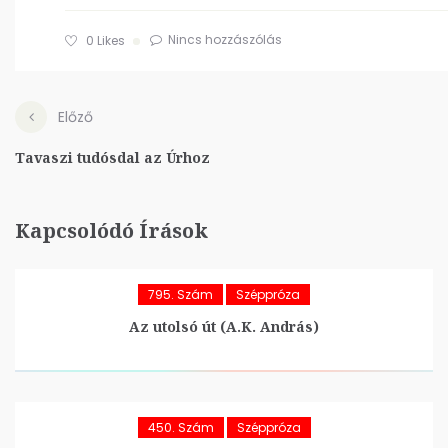
Nincs hozzászólás
0
Likes
Előző
Tavaszi tudósdal az Úrhoz
Kapcsolódó Írások
795. Szám
Széppróza
Az utolsó út (A.K. András)
450. Szám
Széppróza