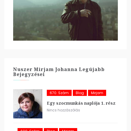
Nuszer Mirjam Johanna Legújabb
Bejegyzései
670. Szám
Blog
Mirjam
Egy szocmunkás naplója 1. rész
Nincs hozzászólás