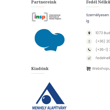
Partnereink
Fedél Nélkü
Személyesen a
ig
1073 Bud
(+36) 2
(+36-1)
fedelnel
Kiadónk
Webshopu