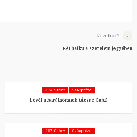
Következő
Két haiku a szerelem jegyében
479. Szám
Széppróza
Levél a barátnőmnek (Ácsné Gabi)
487. Szám
Széppróza