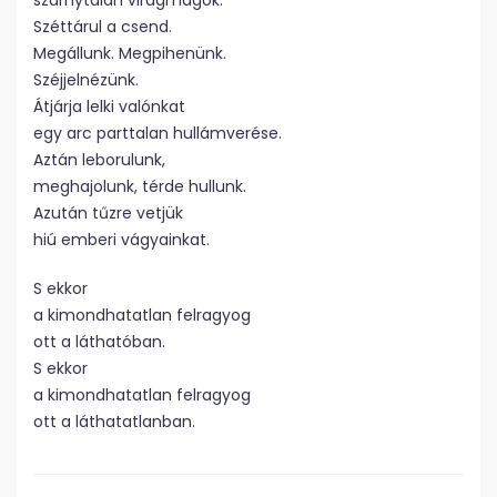
szárnytalan virágmagok.
Széttárul a csend.
Megállunk. Megpihenünk.
Széjjelnézünk.
Átjárja lelki valónkat
egy arc parttalan hullámverése.
Aztán leborulunk,
meghajolunk, térde hullunk.
Azután tűzre vetjük
hiú emberi vágyainkat.
S ekkor
a kimondhatatlan felragyog
ott a láthatóban.
S ekkor
a kimondhatatlan felragyog
ott a láthatatlanban.