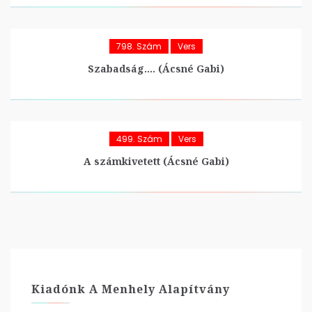
798. Szám
Vers
Szabadság…. (Ácsné Gabi)
499. Szám
Vers
A számkivetett (Ácsné Gabi)
Kiadónk A Menhely Alapítvány