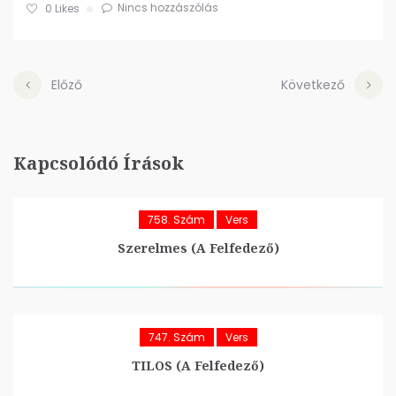
Nincs hozzászólás
0
Likes
Előző
Következő
Kapcsolódó Írások
758. Szám
Vers
Szerelmes (A Felfedező)
747. Szám
Vers
TILOS (A Felfedező)