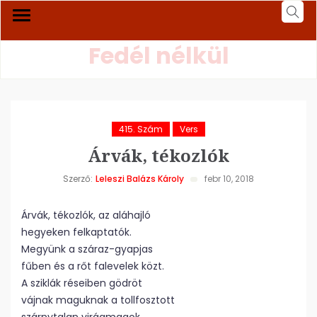
Fedél nélkül
415. Szám
Vers
Árvák, tékozlók
Szerző:
Leleszi Balázs Károly
febr 10, 2018
Árvák, tékozlók, az aláhajló
hegyeken felkaptatók.
Megyünk a száraz-gyapjas
fűben és a rőt falevelek közt.
A sziklák réseiben gödröt
vájnak maguknak a tollfosztott