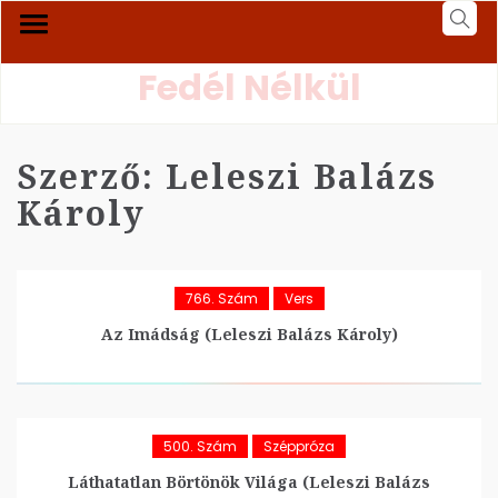
Fedél Nélkül
Szerző:
Leleszi Balázs
Károly
766. Szám
Vers
Az Imádság (Leleszi Balázs Károly)
500. Szám
Széppróza
Láthatatlan Börtönök Világa (Leleszi Balázs