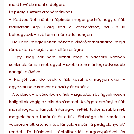
majd tovább ment a dolgára.
Én pedig siettem a tanárnőnkhöz.
– Kedves Nelli néni, a főpincér megengedné, hogy a fiúk
ihassanak egy üveg sört a vacsorához, ha Ön is
beleegyezik – szóltam rimánkodó hangon.
Nelli néni meglepetten nézett a kísérő tornatanárra, majd
rám, aztán az egész asztaltársaságra.
– Egy üveg sör nem árthat meg a vacsora közben
senkinek, én is innék egyet – szólt a tanár úr legkedvesebb
hangját elővéve.
– Na, jól van, de csak a fiúk közül, aki nagyon akar –
egyezett bele kedvenc osztályfőnöknőnk.
A többiek – elsősorban a fiúk – izgatottan és figyelmesen
hallgatták végig az alkudozásomat. A végeredményt a fiúk
mosolyogva, a lányok fintorogva vették tudomásul. Ennek
megfelelően a tanár úr és a fiúk többsége sört rendelt a
vacsora előtt, a tanárnő, a lányok, és pár fiú pedig „lónyálat”
rendelt. Én húslevest, rántottbordát burgonypürével és