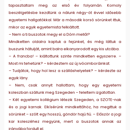
tapasztaltam meg az első év folyamán. Komoly
beszélgetésbe kezdtünk a nálunk négy-öt évvel idősebb
egyetemi hallgatókkal. Már a második korsó sörünket ittuk,
mikor az egyik egyetemista felkiáltott.
– Nem a ti buszotok megy el a Dóm mellől?
Mindketten oldalra kaptuk a fejünket, és még láttuk a
buszunk hátulját, amint balra elkanyarodott egy kis utcába.
– A francba! – kiáltottunk szinte mindketten egyszerre. –
Most mi tehetünk? – kérdeztem az új ivócimboráinkat.
– Tudjátok, hogy hol lesz a szálláshelyetek? – kérdezte az
egyik lány.
– Nem, csak annyit hallottam, hogy egy egyetemi
koleszban szállunk meg Szegeden – feleltem izgatottan.
– Két egyetemi kollégium létezik Szegeden, a SZOTE-nak
és a jogi karnak. Elkísérünk mindkettőhöz, ha megittuk a
sörünket – szólt egy hosszú, göndör hajú fiú. – Először a jogi
kar koleszéhez megyünk, mert a buszotok annak az
irányába fordult el.