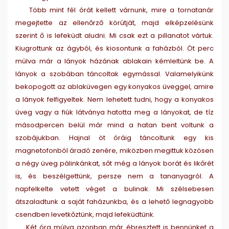
Több mint fél órát kellett várnunk, mire a tornatanár
megejtette az ellenőrző körútját, majd elképzelésünk
szerint ő is lefeküdt aludni. Mi csak ezt a pillanatot vártuk.
Kiugrottunk az ágyból, és kiosontunk a faházból. Öt perc
múlva már a lányok házának ablakain kémleltünk be. A
lányok a szobában táncoltak egymással. Valamelyikünk
bekopogott az ablaküvegen egy konyakos üveggel, amire
a lányok felfigyeltek. Nem lehetett tudni, hogy a konyakos
üveg vagy a fiúk látványa hatotta meg a lányokat, de tíz
másodpercen belül már mind a hatan bent voltunk a
szobájukban. Hajnal öt óráig táncoltunk egy kis
magnetofonból áradó zenére, miközben megittuk közösen
a négy üveg pálinkánkat, sőt még a lányok borát és likőrét
is, és beszélgettünk, persze nem a tananyagról. A
napfelkelte vetett véget a bulinak. Mi szélsebesen
átszaladtunk a saját faházunkba, és a lehető legnagyobb
csendben levetkőztünk, majd lefeküdtünk.
Két óra múlva azonban már ébresztett is bennünket a