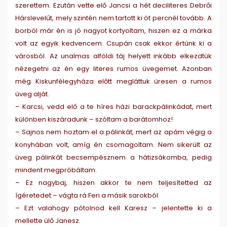
szerettem. Ezután vette elő Jancsi a hét deciliteres Debrői
Hárslevelűt, mely szintén nem tartott ki öt percnél tovább. A
borból már én is jó nagyot kortyoltam, hiszen ez a márka
volt az egyik kedvencem. Csupán csak ekkor értünk ki a
városból. Az unalmas alföldi táj helyett inkább elkezdtük
nézegetni az én egy literes rumos üvegemet. Azonban
még Kiskunfélegyháza előtt megláttuk üresen a rumos
üveg alját.
– Karcsi, vedd elő a te híres házi barackpálinkádat, mert
különben kiszáradunk – szóltam a barátomhoz!
– Sajnos nem hoztam el a pálinkát, mert az apám végig a
konyhában volt, amíg én csomagoltam. Nem sikerült az
üveg pálinkát becsempésznem a hátizsákomba, pedig
mindent megpróbáltam.
– Ez nagybaj, hiszen akkor te nem teljesítetted az
ígéretedet – vágta rá Feri a másik sarokból.
– Ezt valahogy pótolnod kell Karesz – jelentette ki a
mellette ülő Janesz.