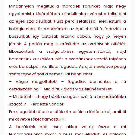
Mindannyian megittuk a maradék sörünket, majd négy
egyetemista kíséretében elindultunk a városba felkutatni
az éjjeli szállásunkat. Húsz perc sétálással elérkeztünk a
kollégiumhoz. Szerencsénkre az épület előtt felfedeztük a
buszunkat, így biztosak lettünk abban, hogy jó helyen
járunk. A portás meg is erősítette az osztályunk ottlétét.
Elköszöntünk a szolgálatkész egyetemistáktól, majd
bementünk a szállóra. Már a szobánkhoz vezető folyóson
erős barackpálinka illata fogadott. Az ajtón belépve pedig
szinte fejbevágott a nemes illat bennünket.
– Végre megjöttetek! – fogadtak bennünket a fiú
osztályzásaink. – Alig bírtuk álcázni az eltűnéseteket.
– Mi történt itt, hogy bűzlik az egész szálló a barackpálinka
szagtól? – kérdezte Sándor.
Erre, legalább öten kezdték el mesélni a történteket, amiből
mi következőket hámoztuk ki.
A barátaink már csak akkor vették észre a mi
lemaradásunkat, mikor a busz már elindult. Az ablakon