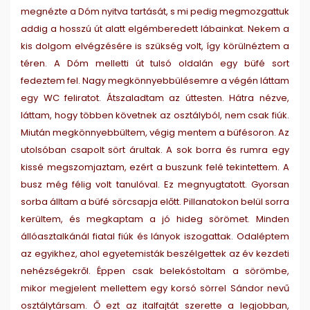
megnézte a Dóm nyitva tartását, s mi pedig megmozgattuk
addig a hosszú út alatt elgémberedett lábainkat. Nekem a
kis dolgom elvégzésére is szükség volt, így körülnéztem a
téren. A Dóm melletti út tulsó oldalán egy büfé sort
fedeztem fel. Nagy megkönnyebbülésemre a végén láttam
egy WC feliratot. Átszaladtam az úttesten. Hátra nézve,
láttam, hogy többen követnek az osztályból, nem csak fiúk.
Miután megkönnyebbültem, végig mentem a büfésoron. Az
utolsóban csapolt sört árultak. A sok borra és rumra egy
kissé megszomjaztam, ezért a buszunk felé tekintettem. A
busz még félig volt tanulóval. Ez megnyugtatott. Gyorsan
sorba álltam a büfé sörcsapja előtt. Pillanatokon belül sorra
kerültem, és megkaptam a jó hideg sörömet. Minden
állóasztalkánál fiatal fiúk és lányok iszogattak. Odaléptem
az egyikhez, ahol egyetemisták beszélgettek az év kezdeti
nehézségekről. Éppen csak belekóstoltam a sörömbe,
mikor megjelent mellettem egy korsó sörrel Sándor nevű
osztálytársam. Ő ezt az italfajtát szerette a legjobban,