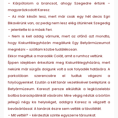
– Kárpótolom a brancsot, ahogy Szegedre értünk –
magyarázkodott Karesz.
– Az már későn lesz, mert már csak egy hét decis Egri
Bikavérünk van, az pedig nem lesz elég ötünknek Szegedig
– jelentette ki a másik Feri.
– Nem is kell addig várnunk, mert az ofőnő azt mondta,
hogy Kiskunfélegyházán megállunk Egy Betyármúzeumot
megnézni – szóltam közbe tudálékosan.
Ekkor megittuk a maradék Colát, amit a rumhoz vettünk.
Éppen idejében érkeztünk meg Kiskunfélegyházára, mert
nekünk már sürgős dolgunk volt a sok folyadék hatására. A
parkolóban szerencsére el tudtuk végezni a
folyóügyeinket. Ezután a két tanár vezetésével beléptünk a
Betyármúzeum. Kareszt persze elküldtük a legközelebbi
boltba barackpálinkát vásárolni. Mire végig néztük a börtön
jellegű négy kis helyiséget, addigra Karesz is végzett a
bevásárlással. A tanárok észre sem vették a távollétét.
– Mit vettél? – kérdeztük szinte egyszerre társunkat.