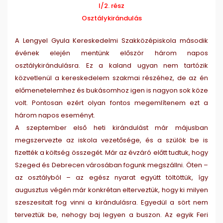
I/2. rész
Osztálykirándulás
A Lengyel Gyula Kereskedelmi Szakközépiskola második
évének elején mentünk először három napos
osztálykirándulásra. Ez a kaland ugyan nem tartózik
közvetlenül a kereskedelem szakmai részéhez, de az én
előmenetelemhez és bukásomhoz igen is nagyon sok köze
volt. Pontosan ezért olyan fontos megemlítenem ezt a
három napos eseményt.
A szeptember első heti kirándulást már májusban
megszervezte az iskola vezetősége, és a szülök be is
fizették a költség összegét. Már az évzáró előtt tudtuk, hogy
Szeged és Debrecen városában fogunk megszállni. Öten –
az osztályból – az egész nyarat együtt töltöttük, így
augusztus végén már konkrétan elterveztük, hogy ki milyen
szeszesitalt fog vinni a kirándulásra. Egyedül a sört nem
terveztük be, nehogy baj legyen a buszon. Az egyik Feri