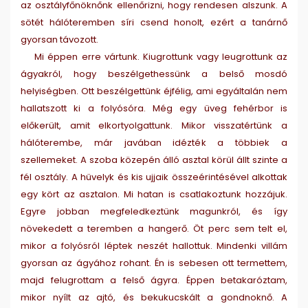
az osztályfőnöknőnk ellenőrizni, hogy rendesen alszunk. A
sötét hálóteremben síri csend honolt, ezért a tanárnő
gyorsan távozott.
Mi éppen erre vártunk. Kiugrottunk vagy leugrottunk az
ágyakról, hogy beszélgethessünk a belső mosdó
helyiségben. Ott beszélgettünk éjfélig, ami egyáltalán nem
hallatszott ki a folyósóra. Még egy üveg fehérbor is
előkerült, amit elkortyolgattunk. Mikor visszatértünk a
hálóterembe, már javában idézték a többiek a
szellemeket. A szoba közepén álló asztal körül állt szinte a
fél osztály. A hüvelyk és kis ujjaik összeérintésével alkottak
egy kört az asztalon. Mi hatan is csatlakoztunk hozzájuk.
Egyre jobban megfeledkeztünk magunkról, és így
növekedett a teremben a hangerő. Öt perc sem telt el,
mikor a folyósról léptek neszét hallottuk. Mindenki villám
gyorsan az ágyához rohant. Én is sebesen ott termettem,
majd felugrottam a felső ágyra. Éppen betakaróztam,
mikor nyílt az ajtó, és bekukucskált a gondnoknő. A