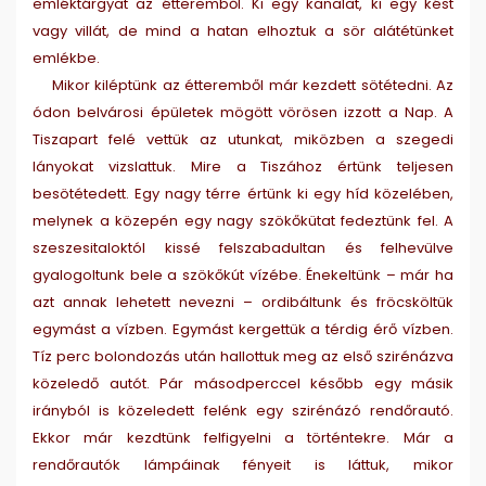
emléktárgyat az étteremből. Ki egy kanalat, ki egy kést
vagy villát, de mind a hatan elhoztuk a sör alátétünket
emlékbe.
Mikor kiléptünk az étteremből már kezdett sötétedni. Az
ódon belvárosi épületek mögött vörösen izzott a Nap. A
Tiszapart felé vettük az utunkat, miközben a szegedi
lányokat vizslattuk. Mire a Tiszához értünk teljesen
besötétedett. Egy nagy térre értünk ki egy híd közelében,
melynek a közepén egy nagy szökőkütat fedeztünk fel. A
szeszesitaloktól kissé felszabadultan és felhevülve
gyalogoltunk bele a szökőkút vízébe. Énekeltünk – már ha
azt annak lehetett nevezni – ordibáltunk és fröcsköltük
egymást a vízben. Egymást kergettük a térdig érő vízben.
Tíz perc bolondozás után hallottuk meg az első szirénázva
közeledő autót. Pár másodperccel később egy másik
irányból is közeledett felénk egy szirénázó rendőrautó.
Ekkor már kezdtünk felfigyelni a történtekre. Már a
rendőrautók lámpáinak fényeit is láttuk, mikor