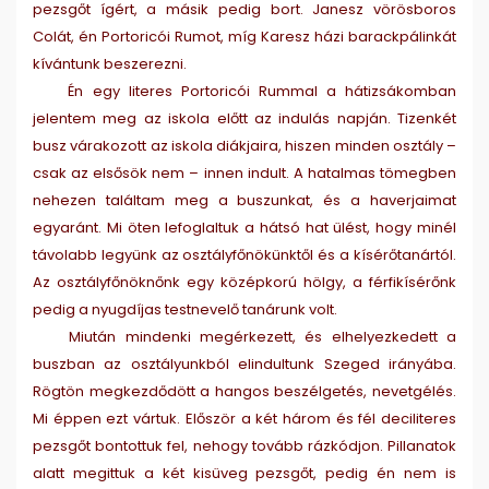
pezsgőt ígért, a másik pedig bort. Janesz vörösboros
Colát, én Portoricói Rumot, míg Karesz házi barackpálinkát
kívántunk beszerezni.
Én egy literes Portoricói Rummal a hátizsákomban
jelentem meg az iskola előtt az indulás napján. Tizenkét
busz várakozott az iskola diákjaira, hiszen minden osztály –
csak az elsősök nem – innen indult. A hatalmas tömegben
nehezen találtam meg a buszunkat, és a haverjaimat
egyaránt. Mi öten lefoglaltuk a hátsó hat ülést, hogy minél
távolabb legyünk az osztályfőnökünktől és a kísérőtanártól.
Az osztályfőnöknőnk egy középkorú hölgy, a férfikísérőnk
pedig a nyugdíjas testnevelő tanárunk volt.
Miután mindenki megérkezett, és elhelyezkedett a
buszban az osztályunkból elindultunk Szeged irányába.
Rögtön megkezdődött a hangos beszélgetés, nevetgélés.
Mi éppen ezt vártuk. Először a két három és fél deciliteres
pezsgőt bontottuk fel, nehogy tovább rázkódjon. Pillanatok
alatt megittuk a két kisüveg pezsgőt, pedig én nem is