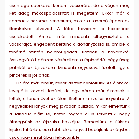
csemege uborkával kértem vacsorára, de a végén még
két adag mákospalacsintát is megettem. Ekkor már a
harmadik sörömet rendeltem, mikor a tanárnő éppen az
illemhelyre távozott. A többi haverom is hasonlóan
cselekedett. Amikor már mindenki elfogyasztotta a
vacsoráját, engedélyt kértünk a dohányzásra is, amibe a
tanárnő szintén belenyugodott. Közben a haveroktól
összegyűjtött pénzen vásároltam a főpincértől négy üveg
pálinkát az éjszakára. Mindenki egyesével fizetett, így a
pincérek is jól jártak.
Tíz óra már elmúlt, mikor asztalt bontottunk. Az éjszakai
levegő is kezdett lehűlni, de egy páran már álmosak is
lettek, a tanárnővel az élen. Siettünk a szálláshelyünkre. A
negyedikes lányok még javában buliztak, mikor elmentünk
a faházuk előtt. Mi, hatan rögtön el is terveztük, hogy
átmegyünk az éjszaka hozzájuk. Bementünk a fiúknak
kijelölt faházba, és a többiekkel együtt bebújtunk az ágyba,
csak hogy mi ruhában feküdtünk le.