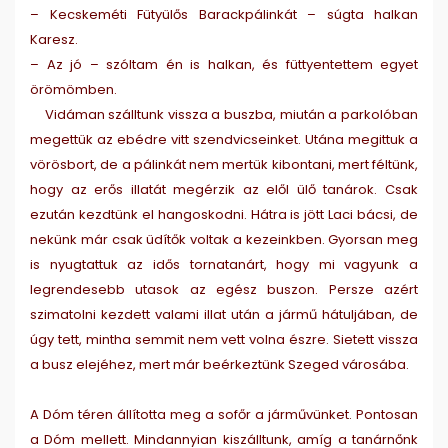
– Kecskeméti Fütyülős Barackpálinkát – súgta halkan
Karesz.
– Az jó – szóltam én is halkan, és füttyentettem egyet
örömömben.
Vidáman szálltunk vissza a buszba, miután a parkolóban
megettük az ebédre vitt szendvicseinket. Utána megittuk a
vörösbort, de a pálinkát nem mertük kibontani, mert féltünk,
hogy az erős illatát megérzik az elől ülő tanárok. Csak
ezután kezdtünk el hangoskodni. Hátra is jött Laci bácsi, de
nekünk már csak üdítők voltak a kezeinkben. Gyorsan meg
is nyugtattuk az idős tornatanárt, hogy mi vagyunk a
legrendesebb utasok az egész buszon. Persze azért
szimatolni kezdett valami illat után a jármű hátuljában, de
úgy tett, mintha semmit nem vett volna észre. Sietett vissza
a busz elejéhez, mert már beérkeztünk Szeged városába.
A Dóm téren állította meg a sofőr a járművünket. Pontosan
a Dóm mellett. Mindannyian kiszálltunk, amíg a tanárnőnk