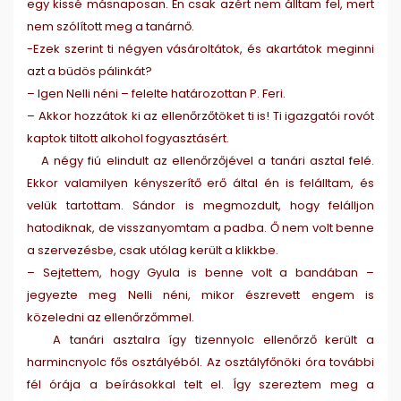
egy kissé másnaposan. Én csak azért nem álltam fel, mert
nem szólított meg a tanárnő.
-Ezek szerint ti négyen vásároltátok, és akartátok meginni
azt a büdös pálinkát?
– Igen Nelli néni – felelte határozottan P. Feri.
– Akkor hozzátok ki az ellenőrzőtöket ti is! Ti igazgatói rovót
kaptok tiltott alkohol fogyasztásért.
A négy fiú elindult az ellenőrzőjével a tanári asztal felé.
Ekkor valamilyen kényszerítő erő által én is felálltam, és
velük tartottam. Sándor is megmozdult, hogy felálljon
hatodiknak, de visszanyomtam a padba. Ő nem volt benne
a szervezésbe, csak utólag került a klikkbe.
– Sejtettem, hogy Gyula is benne volt a bandában –
jegyezte meg Nelli néni, mikor észrevett engem is
közeledni az ellenőrzőmmel.
A tanári asztalra így tizennyolc ellenőrző került a
harmincnyolc fős osztályéból. Az osztályfőnöki óra további
fél órája a beírásokkal telt el. Így szereztem meg a