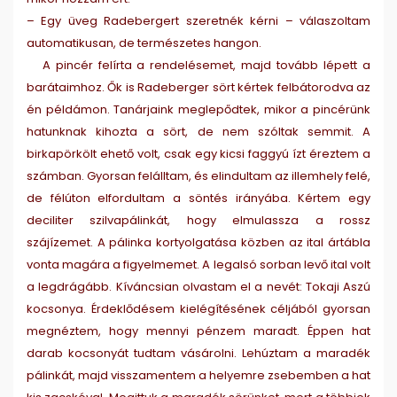
– Egy üveg Radebergert szeretnék kérni – válaszoltam
automatikusan, de természetes hangon.
A pincér felírta a rendelésemet, majd tovább lépett a
barátaimhoz. Ők is Radeberger sört kértek felbátorodva az
én példámon. Tanárjaink meglepődtek, mikor a pincérünk
hatunknak kihozta a sört, de nem szóltak semmit. A
birkapörkölt ehető volt, csak egy kicsi faggyú ízt éreztem a
számban. Gyorsan felálltam, és elindultam az illemhely felé,
de félúton elfordultam a söntés irányába. Kértem egy
deciliter szilvapálinkát, hogy elmulassza a rossz
szájízemet. A pálinka kortyolgatása közben az ital ártábla
vonta magára a figyelmemet. A legalsó sorban levő ital volt
a legdrágább. Kíváncsian olvastam el a nevét: Tokaji Aszú
kocsonya. Érdeklődésem kielégítésének céljából gyorsan
megnéztem, hogy mennyi pénzem maradt. Éppen hat
darab kocsonyát tudtam vásárolni. Lehúztam a maradék
pálinkát, majd visszamentem a helyemre zsebemben a hat