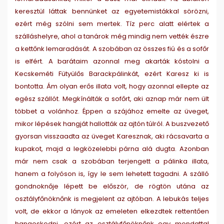
keresztül láttak bennünket az egyetemistákkal sörözni,
ezért még szólni sem mertek. Tíz perc alatt elértek a
szálláshelyre, ahol a tanárok még mindig nem vették észre
a kettőnk lemaradását. A szobában az összes fiú és a sofőr
is elfért. A barátaim azonnal meg akarták kóstolni a
Kecskeméti Fütyülős Barackpálinkát, ezért Karesz ki is
bontotta. Ám olyan erős illata volt, hogy azonnal ellepte az
egész szállót. Megkínálták a sofőrt, aki aznap már nem ült
többet a volánhoz. Éppen a szájához emelte az üveget,
mikor lépések hangját hallották az ajtón túlról. A buszvezető
gyorsan visszaadta az üveget Karesznak, aki rácsavarta a
kupakot, majd a legközelebbi párna alá dugta. Azonban
már nem csak a szobában terjengett a pálinka illata,
hanem a folyóson is, így le sem lehetett tagadni. A szálló
gondnoknője lépett be először, de rögtön utána az
osztályfőnöknőnk is megjelent az ajtóban. A lebukás teljes
volt, de ekkor a lányok az emeleten elkezdtek rettentően
hangoskodni, ezért az osztályfőnöknőnk egy mondattal