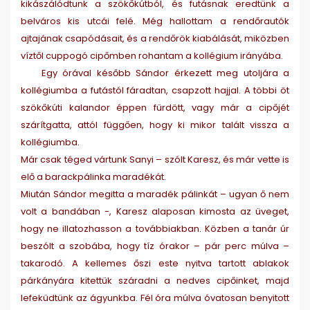
kikászálódtunk a szökőkútból, és futásnak eredtünk a
belváros kis utcái felé. Még hallottam a rendőrautók
ajtajának csapódásait, és a rendőrök kiabálását, miközben
víztől cuppogó cipőmben rohantam a kollégium irányába.
Egy órával később Sándor érkezett meg utoljára a
kollégiumba a futástól fáradtan, csapzott hajjal. A többi öt
szökőkúti kalandor éppen fürdött, vagy már a cipőjét
szárítgatta, attól függően, hogy ki mikor talált vissza a
kollégiumba.
Már csak téged vártunk Sanyi – szólt Karesz, és már vette is
elő a barackpálinka maradékát.
Miután Sándor megitta a maradék pálinkát – ugyan ő nem
volt a bandában -, Karesz alaposan kimosta az üveget,
hogy ne illatozhasson a továbbiakban. Közben a tanár úr
beszólt a szobába, hogy tíz órakor – pár perc múlva –
takarodó. A kellemes őszi este nyitva tartott ablakok
párkányára kitettük száradni a nedves cipőinket, majd
lefeküdtünk az ágyunkba. Fél óra múlva óvatosan benyitott