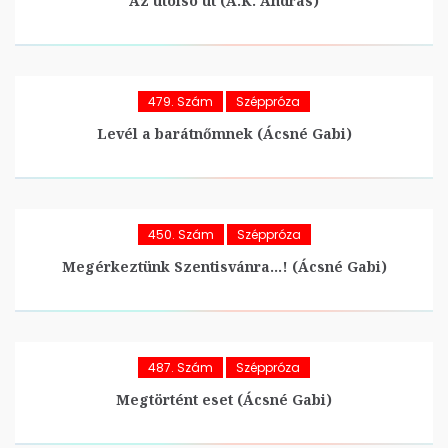
Az utolsó út (A.K. András)
479. Szám
Széppróza
Levél a barátnőmnek (Ácsné Gabi)
450. Szám
Széppróza
Megérkeztünk Szentisvánra…! (Ácsné Gabi)
487. Szám
Széppróza
Megtörtént eset (Ácsné Gabi)