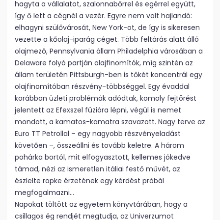
hagyta a vállalatot, szalonnabőrrel és egérrel együtt,
így ő lett a cégnél a vezér. Egyre nem volt hajlandó:
elhagyni szülővárosát, New York-ot, de így is sikeresen
vezette a kőolaj-iparág céget. Több feltárás alatt álló
olajmező, Pennsylvania állam Philadelphia városában a
Delaware folyó partján olajfinomítók, míg szintén az
állam területén Pittsburgh-ben is tőkét koncentrál egy
olajfinomítóban részvény-többséggel. Egy évaddal
korábban üzleti problémák adódtak, komoly fejtörést
jelentett az Efexszel fúzióra lépni, végül is nemet
mondott, a kamatos-kamatra szavazott. Nagy terve az
Euro TT Petrollal – egy nagyobb részvényeladást
követően –, összeállni és tovább keletre. A három
pohárka bortól, mit elfogyasztott, kellemes jókedve
támad, nézi az ismeretlen itáliai festő művét, az
észlelte röpke érzetének egy kérdést próbál
megfogalmazni…
Napokat töltött az egyetem könyvtárában, hogy a
csillagos ég rendjét megtudja, az Univerzumot