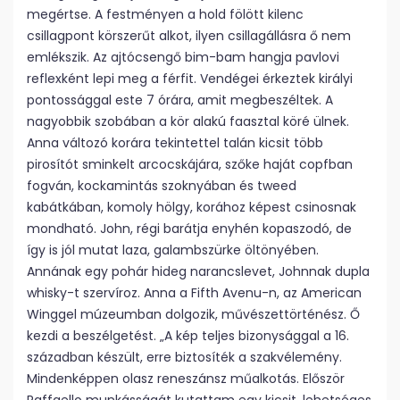
megértse. A festményen a hold fölött kilenc
csillagpont körszerűt alkot, ilyen csillagállásra ő nem
emlékszik. Az ajtócsengő bim-bam hangja pavlovi
reflexként lepi meg a férfit. Vendégei érkeztek királyi
pontossággal este 7 órára, amit megbeszéltek. A
nagyobbik szobában a kör alakú faasztal köré ülnek.
Anna változó korára tekintettel talán kicsit több
pirosítót sminkelt arcocskájára, szőke haját copfban
fogván, kockamintás szoknyában és tweed
kabátkában, komoly hölgy, korához képest csinosnak
mondható. John, régi barátja enyhén kopaszodó, de
így is jól mutat laza, galambszürke öltönyében.
Annának egy pohár hideg narancslevet, Johnnak dupla
whisky-t szervíroz. Anna a Fifth Avenu-n, az American
Winggel múzeumban dolgozik, művészettörténész. Ő
kezdi a beszélgetést. „A kép teljes bizonysággal a 16.
században készült, erre biztosíték a szakvélemény.
Mindenképpen olasz reneszánsz műalkotás. Először