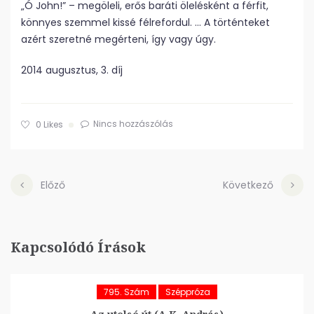
„Ó John!” – megöleli, erős baráti ölelésként a férfit,
könnyes szemmel kissé félrefordul. … A történteket
azért szeretné megérteni, így vagy úgy.
2014 augusztus, 3. díj
Nincs hozzászólás
0
Likes
Előző
Következő
Kapcsolódó Írások
795. Szám
Széppróza