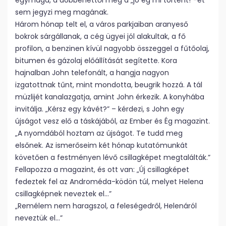
egymaga, a döbbenettől még a „jó ég mi történt!”-et
sem jegyzi meg magának.
Három hónap telt el, a város parkjaiban aranyeső
bokrok sárgállanak, a cég ügyei jól alakultak, a fő
profilon, a benzinen kívül nagyobb összeggel a fűtőolaj,
bitumen és gázolaj előállítását segítette. Kora
hajnalban John telefonált, a hangja nagyon
izgatottnak tűnt, mint mondotta, beugrik hozzá. A tál
müzlijét kanalazgatja, amint John érkezik. A konyhába
invitálja. „Kérsz egy kávét?” – kérdezi, s John egy
újságot vesz elő a táskájából, az Ember és Ég magazint.
„A nyomdából hoztam az újságot. Te tudd meg
elsőnek. Az ismerőseim két hónap kutatómunkát
követően a festményen lévő csillagképet megtalálták.”
Fellapozza a magazint, és ott van: „Új csillagképet
fedeztek fel az Androméda-ködön túl, melyet Helena
csillagképnek neveztek el…”
„Remélem nem haragszol, a feleségedről, Helenáról
neveztük el…”