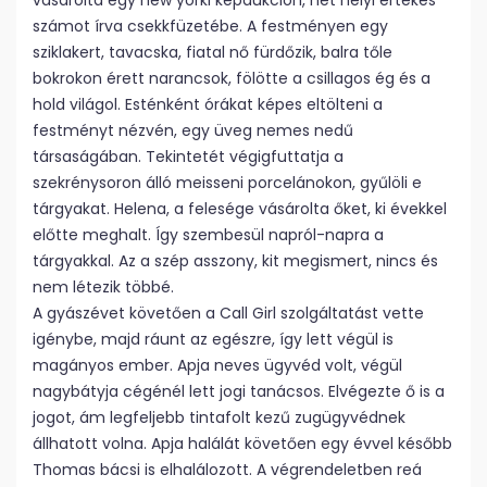
vásárolta egy new yorki képaukción, hét helyi értékes
számot írva csekkfüzetébe. A festményen egy
sziklakert, tavacska, fiatal nő fürdőzik, balra tőle
bokrokon érett narancsok, fölötte a csillagos ég és a
hold világol. Esténként órákat képes eltölteni a
festményt nézvén, egy üveg nemes nedű
társaságában. Tekintetét végigfuttatja a
szekrénysoron álló meisseni porcelánokon, gyűlöli e
tárgyakat. Helena, a felesége vásárolta őket, ki évekkel
előtte meghalt. Így szembesül napról-napra a
tárgyakkal. Az a szép asszony, kit megismert, nincs és
nem létezik többé.
A gyászévet követően a Call Girl szolgáltatást vette
igénybe, majd ráunt az egészre, így lett végül is
magányos ember. Apja neves ügyvéd volt, végül
nagybátyja cégénél lett jogi tanácsos. Elvégezte ő is a
jogot, ám legfeljebb tintafolt kezű zugügyvédnek
állhatott volna. Apja halálát követően egy évvel később
Thomas bácsi is elhalálozott. A végrendeletben reá