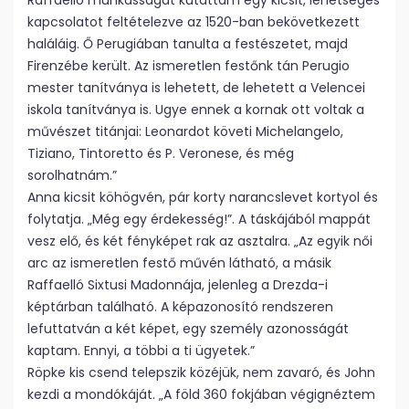
Raffaello munkásságát kutattam egy kicsit, lehetséges
kapcsolatot feltételezve az 1520-ban bekövetkezett
haláláig. Ő Perugiában tanulta a festészetet, majd
Firenzébe került. Az ismeretlen festőnk tán Perugio
mester tanítványa is lehetett, de lehetett a Velencei
iskola tanítványa is. Ugye ennek a kornak ott voltak a
művészet titánjai: Leonardot követi Michelangelo,
Tiziano, Tintoretto és P. Veronese, és még
sorolhatnám.”
Anna kicsit köhögvén, pár korty narancslevet kortyol és
folytatja. „Még egy érdekesség!”. A táskájából mappát
vesz elő, és két fényképet rak az asztalra. „Az egyik női
arc az ismeretlen festő művén látható, a másik
Raffaelló Sixtusi Madonnája, jelenleg a Drezda-i
képtárban található. A képazonosító rendszeren
lefuttatván a két képet, egy személy azonosságát
kaptam. Ennyi, a többi a ti ügyetek.”
Röpke kis csend telepszik közéjük, nem zavaró, és John
kezdi a mondókáját. „A föld 360 fokjában végignéztem