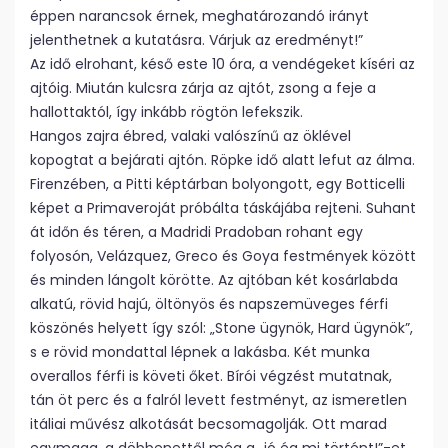
éppen narancsok érnek, meghatározandó irányt
jelenthetnek a kutatásra. Várjuk az eredményt!”
Az idő elrohant, késő este 10 óra, a vendégeket kíséri az
ajtóig. Miután kulcsra zárja az ajtót, zsong a feje a
hallottaktól, így inkább rögtön lefekszik.
Hangos zajra ébred, valaki valószínű az öklével
kopogtat a bejárati ajtón. Röpke idő alatt lefut az álma.
Firenzében, a Pitti képtárban bolyongott, egy Botticelli
képet a Primaveroját próbálta táskájába rejteni. Suhant
át időn és téren, a Madridi Pradoban rohant egy
folyosón, Velázquez, Greco és Goya festmények között
és minden lángolt körötte. Az ajtóban két kosárlabda
alkatú, rövid hajú, öltönyös és napszemüveges férfi
köszönés helyett így szól: „Stone ügynök, Hard ügynök”,
s e rövid mondattal lépnek a lakásba. Két munka
overallos férfi is követi őket. Bírói végzést mutatnak,
tán öt perc és a falról levett festményt, az ismeretlen
itáliai művész alkotását becsomagolják. Ott marad