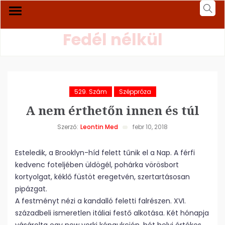
Fedél nélkül
529. Szám
Széppróza
A nem érthetőn innen és túl
Szerző:
Leontin Med
febr 10, 2018
Esteledik, a Brooklyn-híd felett tűnik el a Nap. A férfi
kedvenc foteljében üldögél, pohárka vörösbort
kortyolgat, kéklő füstöt eregetvén, szertartásosan
pipázgat.
A festményt nézi a kandalló feletti falrészen. XVI.
századbeli ismeretlen itáliai festő alkotása. Két hónapja