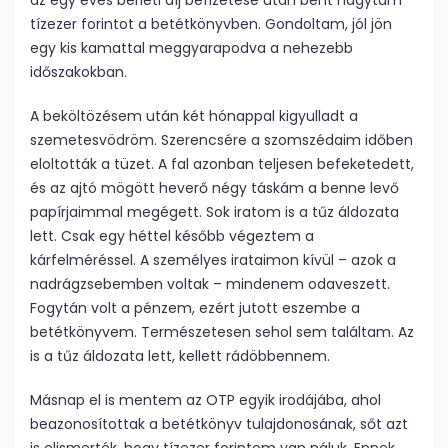
az egy éves bérleti díj befizetése után bent hagytam
tízezer forintot a betétkönyvben. Gondoltam, jól jön
egy kis kamattal meggyarapodva a nehezebb
időszakokban.
A beköltözésem után két hónappal kigyulladt a
szemetesvödröm. Szerencsére a szomszédaim időben
eloltották a tüzet. A fal azonban teljesen befeketedett,
és az ajtó mögött heverő négy táskám a benne levő
papírjaimmal megégett. Sok iratom is a tűz áldozata
lett. Csak egy héttel később végeztem a
kárfelméréssel. A személyes irataimon kívül – azok a
nadrágzsebemben voltak – mindenem odaveszett.
Fogytán volt a pénzem, ezért jutott eszembe a
betétkönyvem. Természetesen sehol sem találtam. Az
is a tűz áldozata lett, kellett rádöbbennem.
Másnap el is mentem az OTP egyik irodájába, ahol
beazonosítottak a betétkönyv tulajdonosának, sőt azt