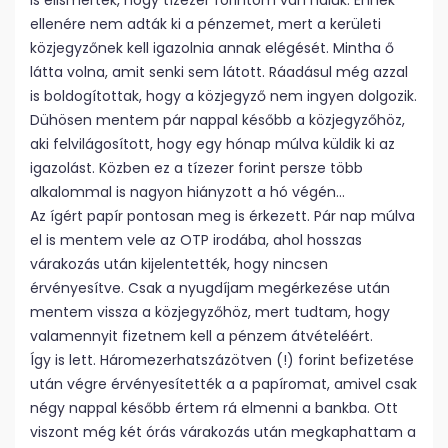
is elismerték, hogy tízezer forintom van náluk. Ennek
ellenére nem adták ki a pénzemet, mert a kerületi
közjegyzőnek kell igazolnia annak elégését. Mintha ő
látta volna, amit senki sem látott. Ráadásul még azzal
is boldogítottak, hogy a közjegyző nem ingyen dolgozik.
Dühösen mentem pár nappal később a közjegyzőhöz,
aki felvilágosított, hogy egy hónap múlva küldik ki az
igazolást. Közben ez a tízezer forint persze több
alkalommal is nagyon hiányzott a hó végén…
Az ígért papír pontosan meg is érkezett. Pár nap múlva
el is mentem vele az OTP irodába, ahol hosszas
várakozás után kijelentették, hogy nincsen
érvényesítve. Csak a nyugdíjam megérkezése után
mentem vissza a közjegyzőhöz, mert tudtam, hogy
valamennyit fizetnem kell a pénzem átvételéért.
Így is lett. Háromezerhatszázötven (!) forint befizetése
után végre érvényesítették a a papíromat, amivel csak
négy nappal később értem rá elmenni a bankba. Ott
viszont még két órás várakozás után megkaphattam a