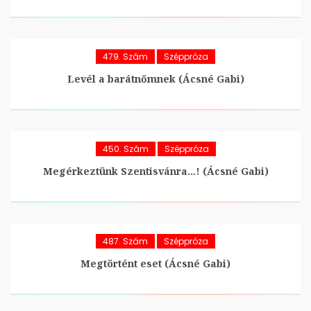
479. Szám
Széppróza
Levél a barátnőmnek (Ácsné Gabi)
450. Szám
Széppróza
Megérkeztünk Szentisvánra…! (Ácsné Gabi)
487. Szám
Széppróza
Megtörtént eset (Ácsné Gabi)