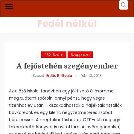
Fedél nélkül
432. Szám
Széppróza
A fejőstehén szegényember
Szerző:
Erdős B. Gyula
febr 10, 2018
Az előző iskolai tanévben egy jól fizető állásommal
meg tudtam spórolni annyi pénzt, hogy végre –
tizenhat év után – kiszakadhassak a hajléktalanszállók
bűvköréből, és egy kilenc négyzetméteres szobát
bérelhessek. A megtakarításhoz az OTP-nél még egy
takarékbetétkönyvet is nyitottam. A jövőre gondolva,