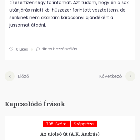
tízezertizennégy forintomat. Azt tudom, hogy én a sok
utánjárás miatt kb. húszezer forintott vesztettem, de
senkinek nem akartam karácsonyi ajándékért a
jussomat átadni.
Nincs hozzászólás
0
Likes
Előző
Következő
Kapcsolódó Írások
795. Szám
Széppróza
Az utolsó út (A.K. András)