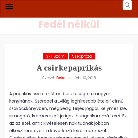
Fedél nélkül
371. Szám
Széppróza
A csirkepaprikás
Szerző:
Beko
febr 10, 2018
A paprikás csirke méltán büszkesége a magyar
konyhának. Szerepel a „világ leghíresebb ételei” című
szakácskönyvben, mégpedig teljes joggal. Selymes íze,
simogató, krémes szaftja igazi hungarikummá teszi. Ez
az az étel, amit kivételesen nők tudnak jobban
elkészíteni, ezért a következő leírás nekik szól.