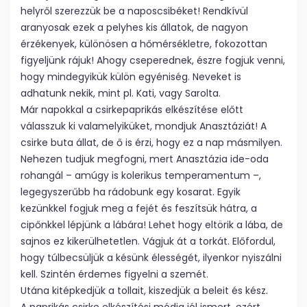
helyről szerezzük be a naposcsibéket! Rendkívül
aranyosak ezek a pelyhes kis állatok, de nagyon
érzékenyek, különösen a hőmérsékletre, fokozottan
figyeljünk rájuk! Ahogy cseperednek, észre fogjuk venni,
hogy mindegyikük külön egyéniség. Neveket is
adhatunk nekik, mint pl. Kati, vagy Sarolta.
Már napokkal a csirkepaprikás elkészítése előtt
válasszuk ki valamelyiküket, mondjuk Anasztáziát! A
csirke buta állat, de ő is érzi, hogy ez a nap másmilyen.
Nehezen tudjuk megfogni, mert Anasztázia ide-oda
rohangál – amúgy is kolerikus temperamentum –,
legegyszerűbb ha rádobunk egy kosarat. Egyik
kezünkkel fogjuk meg a fejét és feszítsük hátra, a
cipőnkkel lépjünk a lábára! Lehet hogy eltörik a lába, de
sajnos ez kikerülhetetlen. Vágjuk át a torkát. Előfordul,
hogy túlbecsüljük a késünk élességét, ilyenkor nyiszálni
kell. Szintén érdemes figyelni a szemét.
Utána kitépkedjük a tollait, kiszedjük a beleit és kész.