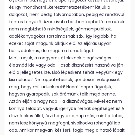
Gyakori hiba, hogy az alapanyagokat készen vásároljuk
és így mondhatni „keresztmetszetében” látjuk a
dolgokat, nem pedig folyamatában, pedig ez rendkívül
fontos tényező. Azonkívül a boltban kapható termékek
nem megbízható minőségűek, génmanipuláltak,
adalékanyagokat tartalmaznak stb., így legjobb, ha
ezeket saját magunk állítjuk elő. Az eljárás ugyan
hosszadalmas, de megéri a fáradtságot.
Mint tudjuk, a magyaros ételeknek – egészséges
életmód ide vagy oda – csak disznózsírt használva jön
elő a jellegzetes íze. Első lépésként tehát vegyünk egy
kismalacot! Ne táppal etessük, gondosan válogassuk
meg, hogy mit adunk neki! Napról napra figyeljük,
hogyan gyarapodik, sok örömünk telik majd benne.
Aztán eljön a nagy nap – a disznóvágás. Mivel ez nem
könnyű feladat, vegyük igénybe férfiak segítségét is! A
disznó okos állat, érzi hogy ez a nap más, mint a többi,
nem lesz könynyű megfogni, sivalkodva rohangál ide-
oda. Amikor megvan, két férfi fogja meg a hátsó lábait