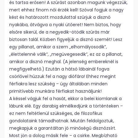
és tartsa erősen! A szúrást azonban magunk végezzük,
mert ehhez finom női érzék kell! Szóval fogjuk a nagy
kést és határozott mozdulattal szúrjuk a disznó
nyakába, átvágva a nyaki ütőeret! Nem biztos, hogy
elsőre sikerül, de a negyedik-ötödik szúrás már
biztosan talál. Közben figyeljük a disznó szemét! Lesz
egy pillanat, amikor a szem „elhomályosodik”,
„élettelenné válik”, „megüvegesedik”, ez az a pillanat,
amikor a disznó meghal. (A jelenség embereknél is
megfigyelhető.) Ezután a hátsó lábainál fogva
csörlővel húzzuk fel a nagy diófára! Ehhez megint
férfiakra lesz szükség – úgy általában minden
primitívebb munkára férfiakat használjunk!
A késsel vágjuk fel a hasát, ekkor a belei kiomlanak a
lábunk elé. Egy darabig elmélkedjünk a történteken –
ez nem feltétlenül szükséges, de filozofikus
gondolataink támadhatnak. Miután feldolgoztuk,
megkapjuk a garantáltan jó minőségű disznózsírt.
Most jön a dolog másik fele – a csirke. Megbízható