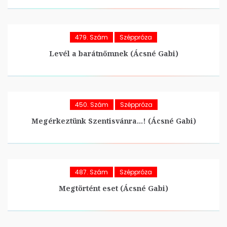
479. Szám
Széppróza
Levél a barátnőmnek (Ácsné Gabi)
450. Szám
Széppróza
Megérkeztünk Szentisvánra…! (Ácsné Gabi)
487. Szám
Széppróza
Megtörtént eset (Ácsné Gabi)