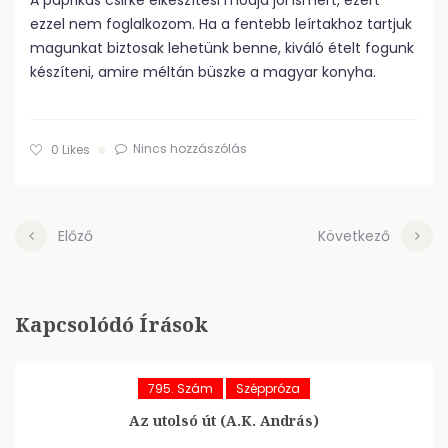
A paprikás csirke elkészítési módja jól ismert, ezért
ezzel nem foglalkozom. Ha a fentebb leírtakhoz tartjuk
magunkat biztosak lehetünk benne, kiváló ételt fogunk
készíteni, amire méltán büszke a magyar konyha.
Nincs hozzászólás
0
Likes
Előző
Következő
Kapcsolódó Írások
795. Szám
Széppróza
Az utolsó út (A.K. András)